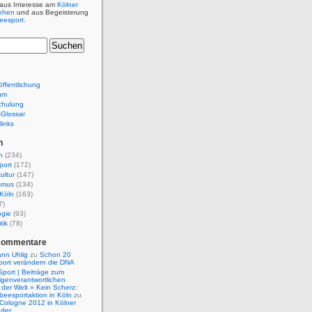
 aus Interesse am
Kölner
ehen
und aus Begeisterung
beesport
.
ffentlichung
um
chulung
e-Glossar
links
n
n
(234)
port
(172)
ultur
(147)
smus
(134)
Köln
(163)
7)
ogie
(93)
tik
(78)
Kommentare
nn Uhlig
zu
Schon 20
port verändern die DNA
Sport | Beiträge zum
igenverantwortlichen
der Welt » Kein Scherz:
isbeesportaktion in Köln
zu
 Cologne 2012 in Kölner
nder