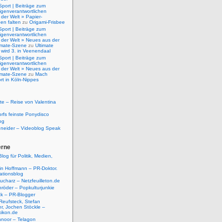
Sport | Beiträge zum
igenverantwortlichen
der Welt » Papier-
en falten
zu
Origami-Frisbee
Sport | Beiträge zum
igenverantwortlichen
 der Welt » Neues aus der
timate-Szene
zu
Ultimate
 wird 3. in Veenendaal
Sport | Beiträge zum
igenverantwortlichen
 der Welt » Neues aus der
timate-Szene
zu
Mach
rt in Köln-Nippes
e – Reise von Valentina
rfs feinste Ponydisco
og
hneider – Videoblog Speak
erne
log für Politik, Medien,
tin Hoffmann – PR-Doktor.
tionsblog
ucharz – Netzfeuilleton.de
röder – Popkulturjunkie
ck – PR-Blogger
Reufsteck, Stefan
r, Jochen Stöckle –
xikon.de
hnoor – Telagon