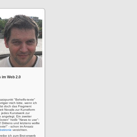
 im Web 2.0
satzpunkt "Behelfs-texte"
rigier mich bitte, wenn ich
! Ist doch das Fragment
eit Novalis zur Kunstform
 jedes Kunstwerk zur
n angelegt. Ein zweiter
Texten" heißt "News to use":
u! Drittens und letztens wollte
 Texte!" - schon im Ansatz
bstironie
verzichten.
hreibe ich zum Brot-erwerb