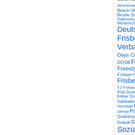
Adventskal
Beach U
Brodie S
Datenschu
Meistersch
Deut
Frisb
Verb
Days C
F
DOSB
Freest
Frisbee
F
Frisb
0.2
Frühspo
Juni
iPad
Kölner St
Sabbiador
Neurologie
Pa
Ultimate
Qualitäts
S
Dobelli
Sozi