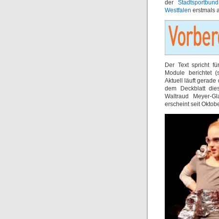
der
Stadtsportbun
Westfalen
erstmals a
Der Text spricht fü
Module berichtet (s
Aktuell läuft gerad
dem Deckblatt dies
Waltraud Meyer-Gl
erscheint seit Oktob