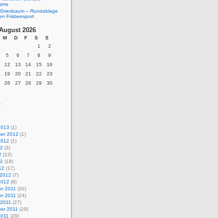
eams
Griesbaum – Rundablage
en Frisbeesport
August 2026
M
D
F
S
S
1
2
5
6
7
8
9
12
13
14
15
16
19
20
21
22
23
26
27
28
29
30
.
2013
(1)
er 2012
(1)
2012
(1)
12
(3)
2
(12)
12
(18)
12
(17)
 2012
(7)
2012
(8)
r 2011
(32)
r 2011
(24)
 2011
(27)
er 2011
(29)
2011
(29)