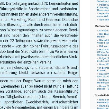
Sichelputz
Perlenta
Kulturmag
Rezensione
Rhethori
neue Welt
Spreebli
Medienblo
Andrian 
Bild Blo
Medien
Blogpilo
Videos, M
Dirk von
Harald D
Off the Re
Werbung 
Holger 
bei faz.net
Horst Mü
Indiskr
Knüwer
Marcel W
über die n
Stefan N
Medienjour
Susan V
Dössel – 
Sport-Akti
Blog der
Asscoiatio
Mattes B
Deutschen 