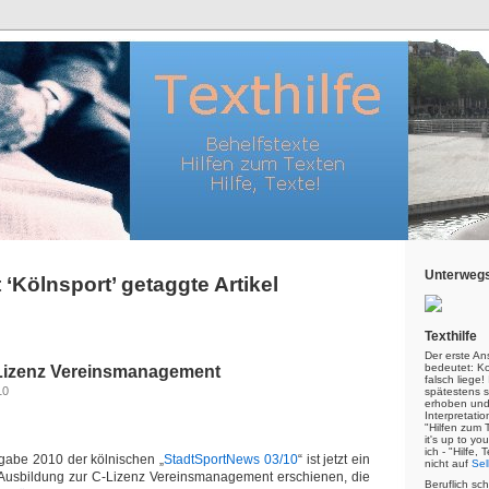
Unterwegs
 ‘Kölnsport’ getaggte Artikel
Texthilfe
Der erste An
bedeutet: Kor
-Lizenz Vereinsmanagement
falsch liege
10
spätestens s
erhoben und
Interpretatio
"Hilfen zum 
it's up to yo
ich - "Hilfe,
sgabe 2010 der kölnischen „
StadtSportNews 03/10
“ ist jetzt ein
nicht auf
Sel
r Ausbildung zur C-Lizenz Vereinsmanagement erschienen, die
Beruflich sc