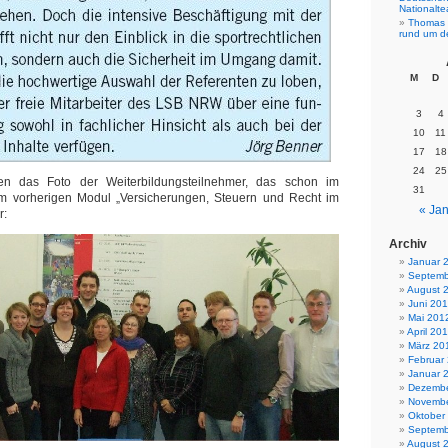
Nationalt
Thomas 
rund um d
M
D
3
4
10
11
17
18
24
25
en das Foto der Weiterbildungsteilnehmer, das schon im
31
 vorherigen Modul „Versicherungen, Steuern und Recht im
« Jan
r:
Archiv
Januar 
Septemb
August 
Juni 20
Mai 201
April 20
März 20
Februar
Januar 
Dezembe
Novembe
Oktober
Septemb
August 