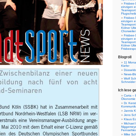
Frisbee-
einzigen e
Teamsport 
Flugscheib
Frisbee-
einzigen e
Teamsport
Kölner Ul
Chorweiler
Frisbee-
einzigen e
Teamsport
Kölner Ul
Frisbeespo
Blogroll
11 Monat
Kiefer
Düsseldo
News-Bl
Wolf Sc
Schneider
Ich lese g
Carta – B
Ökonomie
Dr. Kers
Kommunika
Jannis K
Jens Sch
Klaus E
Michael 
Niggemeye
Fernsehle
Mike Sc