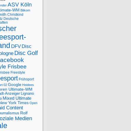
ASV Köln
ender
ltimate-WM
Bitkom
mith
Christkind
tz
Deutsche
aften
scher
eesport-
and
DFV
Disc
Disc Golf
ologne
acebook
yle Frisbee
risbee Freestyle
eesport
Frühsport
Google
rt 02
Heidees
oren Ultimate-WM
adt-Anzeiger
Lignano
Mixed Ultimate
o
New York Times
Open
id Content
Rolf
journalismus
oziale Medien
ale