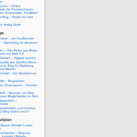
er
ucher – Online
azin mit Presseschauen,
n, Autorenliste, Feuilleton
k-Blog – Reden für eine
ck Verlag Berlin
gs
Kreye – der Feuilletonist
g – Watchblog für deutsche
ten – Das Beste aus Blogs,
usik und Web 2.0
 Gehlen – Digitale Notizen
zubilla aka Spießer Alfons –
cord, Blog für Marketing,
und Medien
Schmidt – Der Netzökonom
ller – Blogmedien
etion Ehrensache – Thomas
eiß – Neunetz, ein Blog
euen Möglichkeiten im Netz
iggemeier –
nalist
ahabzadeh und Christine
SZ-Blog Geht's noch?
vitäten
 Beach Ultimate Lovers
n
rucklacher – Blog der
Junioren Ultimate-