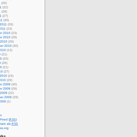
1
(20)
1
(22)
1
(28)
11
(27)
11
(30)
 2011
(26)
2011
(23)
r 2010
(23)
r 2010
(29)
 2010
(26)
er 2010
(30)
2010
(13)
0
(21)
10
(20)
0
(26)
10
(21)
10
(27)
 2010
(24)
2010
(26)
r 2009
(30)
r 2009
(29)
 2009
(22)
er 2009
(29)
2009
(1)
en
-Feed (
)
RSS
are als
RSS
ss.org
lke