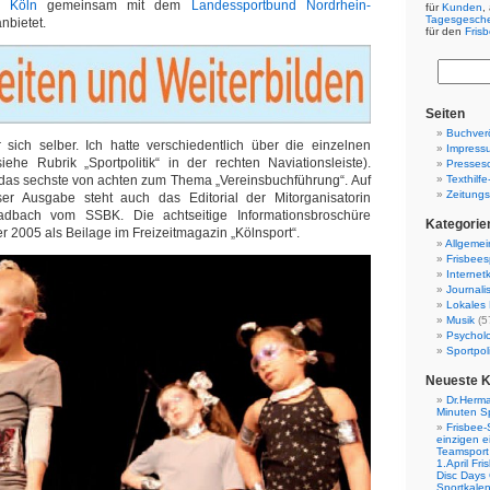
d Köln
gemeinsam mit dem
Landessportbund Nordrhein-
für
Kunden
,
Tagesgesch
nbietet.
für den
Fris
Seiten
Buchverö
r sich selber. Ich hatte verschiedentlich über die einzelnen
Impress
iehe Rubrik „Sportpolitik“ in der rechten Naviationsleiste).
Presses
e das sechste von achten zum Thema „Vereinsbuchführung“. Auf
Texthilf
Zeitungs
er Ausgabe steht auch das Editorial der Mitorganisatorin
adbach vom SSBK. Die achtseitige Informationsbroschüre
Kategorie
er 2005 als Beilage im Freizeitmagazin „Kölnsport“.
Allgemei
Frisbees
Internetk
Journali
Lokales 
Musik
(5
Psychol
Sportpoli
Neueste 
Dr.Herma
Minuten S
Frisbee-
einzigen e
Teamsport 
1.April Fr
Disc Days
Sportkale