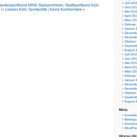
Juli 201
andessportbund NRW
,
Stadsportnews
,
Stadtsportbund Köln
Juni 201
 in
Lokales Köln
,
Sportpolitik
|
Keine Kommentare »
Mai 201
April 20
März 20
Februar
Januar 
Dezembe
Novembe
Oktober
Septemb
August 
Juli 201
Juni 20
Mai 201
April 20
März 20
Februar
Januar 
Dezembe
Novembe
Oktober
Septemb
August 
Meta
Anmeld
Beitrags
Komment
WordPre
Wörter-Wo