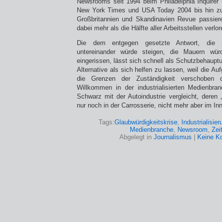
Newsrooms seit 1994 beim Philadelphia Inquirer
New York Times und USA Today 2004 bis hin zu
Großbritannien und Skandinavien Revue passiere
dabei mehr als die Hälfte aller Arbeitsstellen verl
Die dem entgegen gesetzte Antwort, die res
untereinander würde steigen, die Mauern wü
eingerissen, lässt sich schnell als Schutzbehauptu
Alternative als sich helfen zu lassen, weil die 
die Grenzen der Zuständigkeit verschoben 
Willkommen in der industrialisierten Medienbran
Schwarz mit der Autoindustrie vergleicht, deren
nur noch in der Carrosserie, nicht mehr aber im In
Tags:
Glaubwürdigkeitskrise
,
Industrialisier
Medienbranche
,
Newsroom
,
Zei
Abgelegt in
Journalismus
|
Keine K