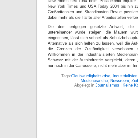
Newsrooms seit 1994 beim Philadelphia Inquirer
New York Times und USA Today 2004 bis hin zu
Großbritannien und Skandinavien Revue passiere
dabei mehr als die Hälfte aller Arbeitsstellen verl
Die dem entgegen gesetzte Antwort, die res
untereinander würde steigen, die Mauern wü
eingerissen, lässt sich schnell als Schutzbehauptu
Alternative als sich helfen zu lassen, weil die 
die Grenzen der Zuständigkeit verschoben 
Willkommen in der industrialisierten Medienbran
Schwarz mit der Autoindustrie vergleicht, deren
nur noch in der Carrosserie, nicht mehr aber im In
Tags:
Glaubwürdigkeitskrise
,
Industrialisier
Medienbranche
,
Newsroom
,
Zei
Abgelegt in
Journalismus
|
Keine K