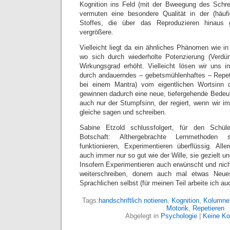
Kognition ins Feld (mit der Bweegung des Schre
vermuten eine besondere Qualität in der (häu
Stoffes, die über das Reproduzieren hinaus
vergrößere.
Vielleicht liegt da ein ähnliches Phänomen wie i
wo sich durch wiederholte Potenzierung (Verdün
Wirkungsgrad erhöht. Vielleicht lösen wir uns 
durch andauerndes – gebetsmühlenhaftes – Repet
bei einem Mantra) vom eigentlichen Wortsinn
gewinnen dadurch eine neue, tiefergehende Bedeut
auch nur der Stumpfsinn, der regiert, wenn wir 
gleiche sagen und schreiben.
Sabine Etzold schlussfolgert, für den Schüle
Botschaft: Althergebrachte Lernmethoden
funktionieren, Experimentieren überflüssig. All
auch immer nur so gut wie der Wille, sie gezielt
Insofern Experimentieren auch erwünscht und nich
weiterschreiben, donern auch mal etwas Neu
Sprachlichen selbst (für meinen Teil arbeite ich au
Tags:
handschriftlich notieren
,
Kognition
,
Kolumne
Motorik
,
Repetieren
Abgelegt in
Psychologie
|
Keine K