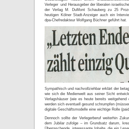
Verleger und Herausgeber der liberalen israelische
der Verlag M. DuMont Schauberg zu 25 Prozent
heutigen Kölner Stadt-Anzeiger auch ein Interv
dpa-Chefredakteur Wolfgang Büchner geführt hat.
Sympathisch und nachvollziehbar erklärt der beta
wie sich die Medienwelt aus seiner Sicht entwick
Verlagshäuser (wie es heute bereits weitgehend d
werden sich eventuell gesund schrumpfen (müssen)
digitale Geschäftsmodelle eine wichtige Rolle (paid
Dennoch sollte der Verlegerberuf weiterhin Zuk
dem Jubilar zufolge – im Grundsatz darum, krea
Überraschende, interessante Inhalte, die ein Les