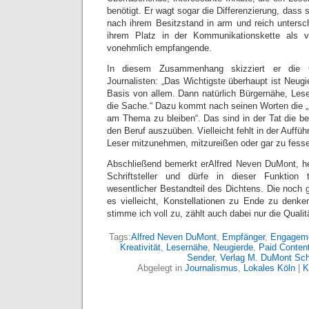
benötigt. Er wagt sogar die Differenzierung, dass 
nach ihrem Besitzstand in arm und reich unters
ihrem Platz in der Kommunikationskette als 
vonehmlich empfangende.
In diesem Zusammenhang skizziert er die G
Journalisten: „Das Wichtigste überhaupt ist Neugie
Basis von allem. Dann natürlich Bürgernähe, Le
die Sache.“ Dazu kommt nach seinen Worten die „S
am Thema zu bleiben“. Das sind in der Tat die 
den Beruf auszuüben. Vielleicht fehlt in der Auffü
Leser mitzunehmen, mitzureißen oder gar zu fesse
Abschließend bemerkt erAlfred Neven DuMont, heu
Schriftsteller und dürfe in dieser Funktion
wesentlicher Bestandteil des Dichtens. Die noch 
es vielleicht, Konstellationen zu Ende zu denk
stimme ich voll zu, zählt auch dabei nur die Qualit
Tags:
Alfred Neven DuMont
,
Empfänger
,
Engagem
Kreativität
,
Lesernähe
,
Neugierde
,
Paid Conten
Sender
,
Verlag M. DuMont Sc
Abgelegt in
Journalismus
,
Lokales Köln
|
K