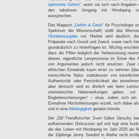
optimierte Gehirn
“, worin sie sich nach Angaben 
den tabulosen Umgang mit Hirndoping v
aussprechen.
Das Magazin „
Gehirn & Geist
“ für Psychologie u
Spektrum der Wissenschaft) stellt das Memo
Oktoberausgabe
vor. Hierbei wird deutlich, d
Präparate nach Grund und Zweck sowie nach Inte
grundsätzlich zu hinterfragen ist. Wichtig erschei
dass die Pillen lediglich der Verbesserung neuro
dienen, eigentliche Lernprozesse im Sinne des
von Argumenten jedoch nicht ersetzen. Zwar s
ethischen Einwände kaum ernst zu nehmen (das
menschliche Natur, stattdessen von künstliche
Authentizität oder Persönlichkeit der einnehme
aber dennoch wird es ähnlich wie beim Leistu
unerwünschte Nebenwirkungen geben, vor 
Begleiterscheinungen“ – etwa, indem sich ein
Einnahme Höchstleistungen erzielt, sich dabei als
und in eine
Abhängigkeit
geraten könnte.
Der „f2b“-Trendforscher Sven Gábor Jánszky bau
aufkeimenden Diskussion auf und legt eine konk
die das Leben mit Hirndoping im Jahr 2020 als N
die 10jährige Jenny Seedorf in Mathe nicht richt