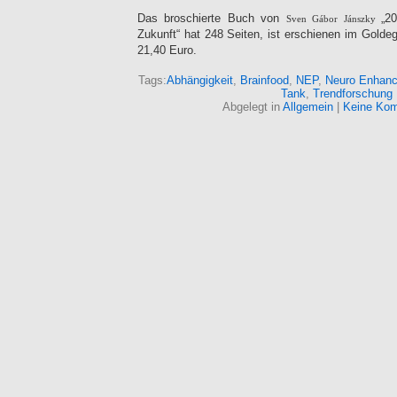
Das broschierte Buch von
„2
Sven Gábor Jánszky
Zukunft“ hat 248 Seiten, ist erschienen im Golde
21,40 Euro.
Tags:
Abhängigkeit
,
Brainfood
,
NEP
,
Neuro Enhan
Tank
,
Trendforschung
Abgelegt in
Allgemein
|
Keine Kom