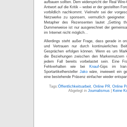
aufbauen sollten. Dem widerspricht der Real Wire
Antwort auf die Kritik – wobei er der gestellten F
vorbildlich nachkommt. Vielmehr sei der vorge
Netzwerke zu sponsern, vermutlich geeigneter.
Metapher des Rezensenten lautet „Getting th
Dummerweise ist nur ausgerechnet der gemeins
im Internet nicht möglich…
Allerdings steht außer Frage, dass gerade in on
und Vertrauen nur durch kontinuierliches Be
Gesprächen erfolgen können. Wenn es um Marke
die Beziehungen zwischen den Markennutzern u
jedem Fall bereits vorbelastet sein. Eine Fr
Fehlverhalten wie bei
Knauf
-Gips im Ira
Sportartikelhersteller
Jako
wäre, inwieweit ein ge
eine bestehende Präsenz einfacher wieder entspa
Tags:
Öffentlichkeitsarbeit
,
Online PR
,
Online P
Abgelegt in
Journalismus
|
Keine K