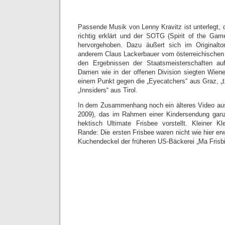
Passende Musik von Lenny Kravitz ist unterlegt, 
richtig erklärt und der SOTG (Spirit of the Gam
hervorgehoben. Dazu äußert sich im Originalt
anderem Claus Lackerbauer vom österreichische
den Ergebnissen der Staatsmeisterschaften auf
Damen wie in der offenen Division siegten Wien
einem Punkt gegen die „Eyecatchers“ aus Graz, „t
„Innsiders“ aus Tirol.
In dem Zusammenhang noch ein älteres Video aus
2009), das im Rahmen einer Kindersendung gan
hektisch Ultimate Frisbee vorstellt. Kleiner K
Rande: Die ersten Frisbee waren nicht wie hier e
Kuchendeckel der früheren US-Bäckerei „Ma Frisbi