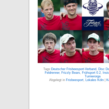
Tags:
Deutscher Frisbeesport-Verband
,
Disc D
Feldrenner
,
Frizzly Bears
,
Frühsport 0.2
,
Insi
Turnierorga
Abgelegt in
Frisbeesport
,
Lokales Köln
|
K