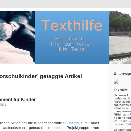
Unterwegs
Vorschulkinder’ getaggte Artikel
Texthilfe
Der erste An
bedeutet: Kor
ment für Kinder
falsch liege
 2011
spätestens s
erhoben und
Interpretatio
"Hilfen zum 
it's up to yo
ich - "Hilfe,
ichen Aktion hat die Kindertagesstätte
St. Martinus
im Kölner
nicht auf
Sel
 aufmerksman gemacht. In einer Projektgruppe von
Beruflich sc