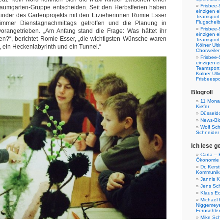
Frisbee-
Traumgarten-Gruppe entscheiden. Seit den Herbstferien haben
einzigen e
Kinder des Gartenprojekts mit den Erzieherinnen Romie Esser
Teamsport 
Flugscheib
immer Dienstagnachmittags getroffen und die Planung in
Frisbee-
rangetrieben. „Am Anfang stand die Frage: Was hättet ihr
einzigen e
en?“, berichtet Romie Esser, „die wichtigsten Wünsche waren
Teamsport
Kölner Ul
, ein Heckenlabyrinth und ein Tunnel.“
Chorweiler
Frisbee-
einzigen e
Teamsport
Kölner Ul
Frisbeespo
Blogroll
11 Monat
Kiefer
Düsseldo
News-Bl
Wolf Sc
Schneider
Ich lese g
Carta – B
Ökonomie
Dr. Kers
Kommunika
Jannis K
Jens Sch
Klaus E
Michael 
Niggemeye
Fernsehle
Mike Sc