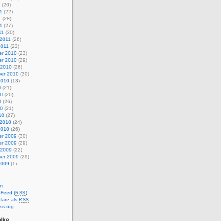
1
(20)
1
(22)
1
(28)
11
(27)
11
(30)
 2011
(26)
2011
(23)
r 2010
(23)
r 2010
(29)
 2010
(26)
er 2010
(30)
2010
(13)
0
(21)
10
(20)
0
(26)
10
(21)
10
(27)
 2010
(24)
2010
(26)
r 2009
(30)
r 2009
(29)
 2009
(22)
er 2009
(29)
2009
(1)
en
-Feed (
)
RSS
are als
RSS
ss.org
lke