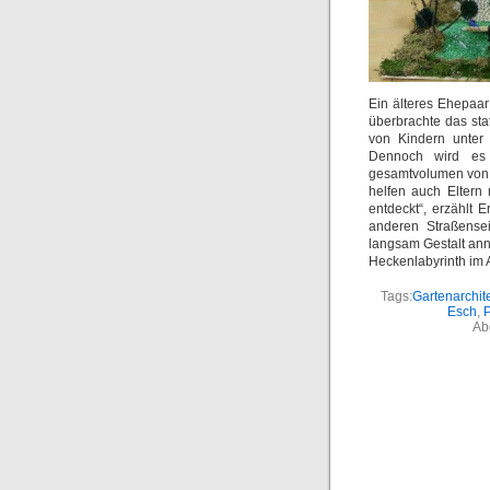
Ein älteres Ehepaa
überbrachte das sta
von Kindern unter 
Dennoch wird es 
gesamtvolumen von r
helfen auch Eltern
entdeckt“, erzählt 
anderen Straßensei
langsam Gestalt ann
Heckenlabyrinth im 
Tags:
Gartenarchite
Esch
,
Ab