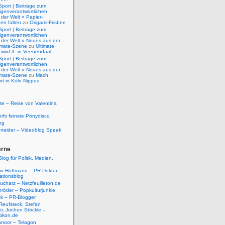
Sport | Beiträge zum
igenverantwortlichen
der Welt » Papier-
en falten
zu
Origami-Frisbee
Sport | Beiträge zum
igenverantwortlichen
 der Welt » Neues aus der
timate-Szene
zu
Ultimate
 wird 3. in Veenendaal
Sport | Beiträge zum
igenverantwortlichen
 der Welt » Neues aus der
timate-Szene
zu
Mach
rt in Köln-Nippes
e – Reise von Valentina
rfs feinste Ponydisco
og
hneider – Videoblog Speak
erne
log für Politik, Medien,
tin Hoffmann – PR-Doktor.
tionsblog
ucharz – Netzfeuilleton.de
röder – Popkulturjunkie
ck – PR-Blogger
Reufsteck, Stefan
r, Jochen Stöckle –
xikon.de
hnoor – Telagon