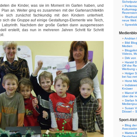
Sichelputz
deten die Kinder, was sie im Moment im Garten haben, und
Perlenta
Kulturmag
n Plan an. Weiter ging es zusammen mit der Gartenarchitektin
Rezensione
 die sich zunächst fachkundig mit den Kindern unterhielt.
Rhethori
e sich die Gruppe auf einige Gestaltungs-Elemente wie Teich,
neue Welt
d Labyrinth. Nachdem der große Garten dann ausgemessen
Spreebli
ll erstellt, das nun in mehreren Jahren Schritt für Schritt
Medienblo
ll.
Andrian 
Bild Blo
Medien
Blogpilo
Videos, M
Dirk von
Harald D
Off the Re
Werbung 
Holger 
bei faz.net
Horst Mü
Indiskr
Knüwer
Marcel W
über die n
Stefan N
Medienjour
Susan V
Dössel – 
Sport-Akti
Blog der
Asscoiatio
Mattes B
Deutschen 