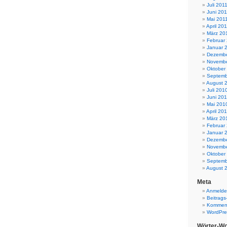
Juli 201
Juni 201
Mai 201
April 20
März 20
Februar
Januar 
Dezembe
Novembe
Oktober
Septemb
August 
Juli 201
Juni 20
Mai 201
April 20
März 20
Februar
Januar 
Dezembe
Novembe
Oktober
Septemb
August 
Meta
Anmeld
Beitrags
Komment
WordPre
Wörter-Wo