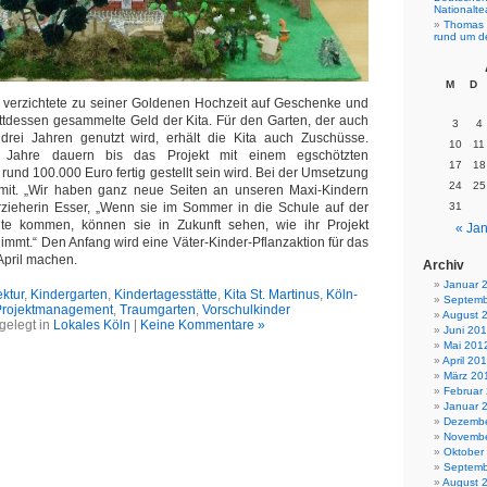
Nationalt
Thomas 
rund um d
M
D
r verzichtete zu seiner Goldenen Hochzeit auf Geschenke und
ttdessen gesammelte Geld der Kita. Für den Garten, der auch
3
4
drei Jahren genutzt wird, erhält die Kita auch Zuschüsse.
10
11
Jahre dauern bis das Projekt mit einem egschötzten
17
18
und 100.000 Euro fertig gestellt sein wird. Bei der Umsetzung
24
25
 mit. „Wir haben ganz neue Seiten an unseren Maxi-Kindern
Erzieherin Esser, „Wenn sie im Sommer in die Schule auf der
31
te kommen, können sie in Zukunft sehen, wie ihr Projekt
« Jan
immt.“ Den Anfang wird eine Väter-Kinder-Pflanzaktion für das
April machen.
Archiv
Januar 
ktur
,
Kindergarten
,
Kindertagesstätte
,
Kita St. Martinus
,
Köln-
Septemb
Projektmanagement
,
Traumgarten
,
Vorschulkinder
August 
gelegt in
Lokales Köln
|
Keine Kommentare »
Juni 20
Mai 201
April 20
März 20
Februar
Januar 
Dezembe
Novembe
Oktober
Septemb
August 