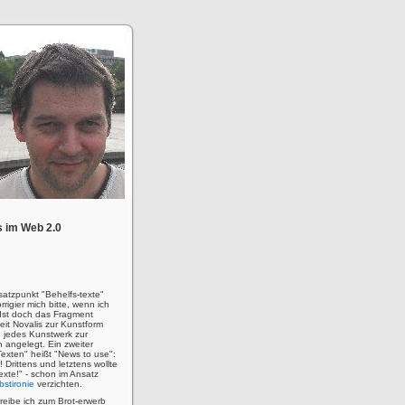
 im Web 2.0
satzpunkt "Behelfs-texte"
rigier mich bitte, wenn ich
! Ist doch das Fragment
eit Novalis zur Kunstform
 jedes Kunstwerk zur
n angelegt. Ein zweiter
Texten" heißt "News to use":
u! Drittens und letztens wollte
 Texte!" - schon im Ansatz
bstironie
verzichten.
hreibe ich zum Brot-erwerb