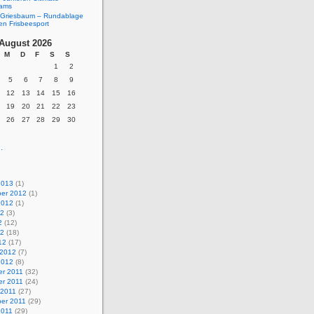
eams
Griesbaum – Rundablage
en Frisbeesport
August 2026
M
D
F
S
S
1
2
5
6
7
8
9
12
13
14
15
16
19
20
21
22
23
26
27
28
29
30
.
2013
(1)
er 2012
(1)
2012
(1)
12
(3)
2
(12)
12
(18)
12
(17)
 2012
(7)
2012
(8)
r 2011
(32)
r 2011
(24)
 2011
(27)
er 2011
(29)
2011
(29)