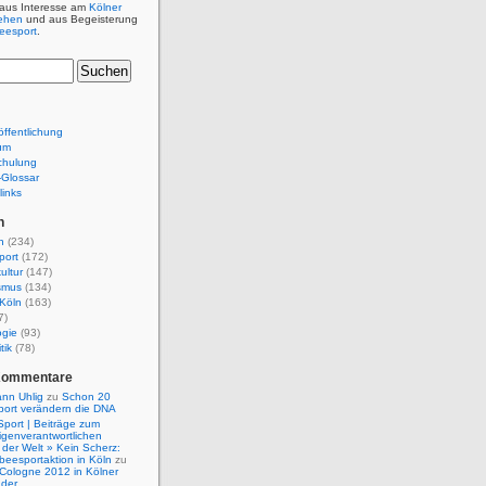
 aus Interesse am
Kölner
ehen
und aus Begeisterung
beesport
.
ffentlichung
um
chulung
e-Glossar
links
n
n
(234)
port
(172)
ultur
(147)
smus
(134)
Köln
(163)
7)
ogie
(93)
tik
(78)
Kommentare
nn Uhlig
zu
Schon 20
port verändern die DNA
Sport | Beiträge zum
igenverantwortlichen
der Welt » Kein Scherz:
isbeesportaktion in Köln
zu
 Cologne 2012 in Kölner
nder