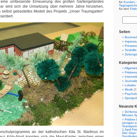
st eine umfassende Erneuerung des großen Gartengeländes
für
Kunden
,
Tagesgesch
ar wird sich die Umsetzung über mehrere Jahre hinziehen,
für den
Fris
n selbst gebasteltes Modell des Projekts „Unser Traumgarten“
sentiert.
Seiten
Buchverö
Impress
Presses
Texthilf
Zeitungs
Kategorie
Allgemei
Frisbees
Internetk
Journali
Lokales 
Musik
(5
Psychol
Sportpoli
Neueste 
Dr.Herma
Minuten S
Frisbee-
einzigen e
Teamsport 
1.April Fr
schulprogramms an der katholischen Kita St. Martinus im
Disc Days
euz Köln-Nord konnten sich die Maxi-Kinder zwischen einer
Sportkale