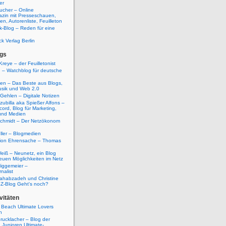
er
ucher – Online
azin mit Presseschauen,
n, Autorenliste, Feuilleton
k-Blog – Reden für eine
ck Verlag Berlin
gs
Kreye – der Feuilletonist
g – Watchblog für deutsche
ten – Das Beste aus Blogs,
usik und Web 2.0
 Gehlen – Digitale Notizen
zubilla aka Spießer Alfons –
cord, Blog für Marketing,
und Medien
Schmidt – Der Netzökonom
ller – Blogmedien
etion Ehrensache – Thomas
eiß – Neunetz, ein Blog
euen Möglichkeiten im Netz
iggemeier –
nalist
ahabzadeh und Christine
SZ-Blog Geht's noch?
vitäten
 Beach Ultimate Lovers
n
rucklacher – Blog der
Junioren Ultimate-