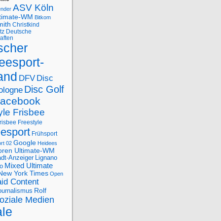
ASV Köln
ender
ltimate-WM
Bitkom
mith
Christkind
tz
Deutsche
aften
scher
eesport-
and
DFV
Disc
Disc Golf
ologne
acebook
yle Frisbee
risbee Freestyle
eesport
Frühsport
Google
rt 02
Heidees
oren Ultimate-WM
adt-Anzeiger
Lignano
Mixed Ultimate
o
New York Times
Open
id Content
Rolf
journalismus
oziale Medien
ale