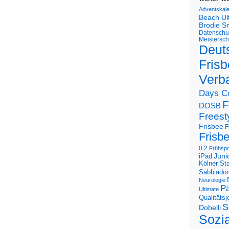
Adventskal
Beach U
Brodie S
Datenschu
Meistersch
Deut
Frisb
Verb
Days C
F
DOSB
Freest
Frisbee
F
Frisb
0.2
Frühspo
Juni
iPad
Kölner St
Sabbiador
Neurologie
Pa
Ultimate
Qualitäts
S
Dobelli
Sozi