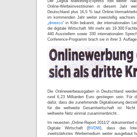
Der „Digital Marketing-Express“ rollt weiter:
Online-Werbeinvestitionen in diesem Jahr wei
Deutschland plus 16,5 % laut Online-Vermarkterk
im kommenden Jahr weiter zweistellig wachsen
„
dmexco
“ in Köln bekannt, der internationalen L
die digitale Wirtschaft. Mit mehr als 19.300 Fachb
440 Ausstellern sowie 330 internationalen Spre
Conference-Programm brach sie in ihrer 3. Auflage
Die Onlinewerbeausgaben in Deutschland werde
rund 6,23 Milliarden Euro gestiegen sein. Für 
dafür, dass die zunehmende Digitalisierung derzeit
für die weltweite Gesamtwirtschaft ist. Nic
weltweite Netz einmal zusammenbricht…
Im neuesten „Online-Report 2011/2“ dokumentier
Digitale Wirtschaft (
BVDW
), dass das Inte
zweitstärkstes Werbemedium weiter ausgebaut hat