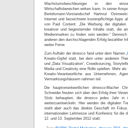
Wachstumsbeschleuniger in den ein
Wirtschaftsbereichen wirken kann. In seiner Anspr
Bertelsmann-Vorstandschef Hartmut Ostrowsk
Internet und bezeichnete kostenpflichtige Apps als
von Paid Content: „Die Werbung der digitalen
kreativer und begeisternder Inhalte statt, die
Medienmarken zu finden sein werden.“ Dennoch
anderen den durchschlagenden Erfolg bezahlter Inh
weiter Ferne.
Zum Auftakt der dmexco fand unter dem Namen „
Kreativ-Gipfel statt, bei dem unter anderem The
und „Data Visualization“, Crowdsourcing, Storytel
Media und Creativity eine Rolle spielten. Mehr als
Kreativ-Verantwortliche aus Unternehmen, Age
Vermarktungshäusern nahmen teil.
Die hauptverantwortlichen dmexco-Macher Ch
Schneider freuten sich über den Erfolg ihrer Veran
Stolz behaupten, die dmexco jedes Jahr in ih
weiterzuentwickeln. Hier werden die digitalen Tr
steht aber auch das direkte Geschäft im Fokus.
internationalen Leitmesse und Konferenz für die di
12. und 13. September 2012 statt.