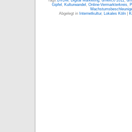
Tags:
BVDW
,
Digital Marketing
,
dmexco 2011
,
dm
Gipfel
,
Kulturwandel
,
Online-Vermarkterkreis
,
P
Wachstumsbeschleunige
Abgelegt in
Internetkultur
,
Lokales Köln
|
K