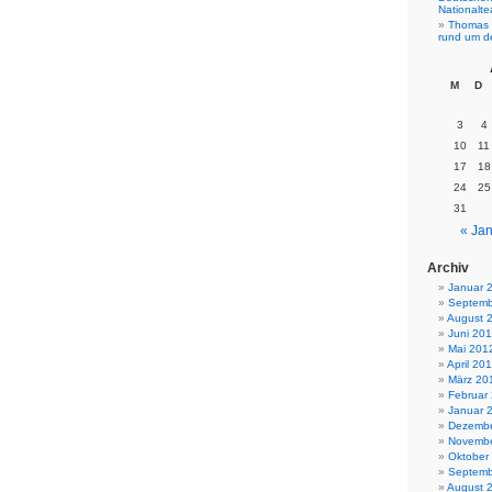
Nationalt
Thomas 
rund um d
M
D
3
4
10
11
17
18
24
25
31
« Jan
Archiv
Januar 
Septemb
August 
Juni 20
Mai 201
April 20
März 20
Februar
Januar 
Dezembe
Novembe
Oktober
Septemb
August 