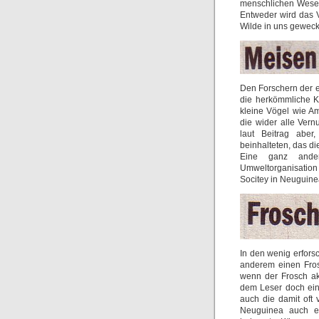
menschlichen Wesen
Entweder wird das V
Wilde in uns geweckt
Den Forschern der e
die herkömmliche K
kleine Vögel wie A
die wider alle Ver
laut Beitrag aber
beinhalteten, das di
Eine ganz ander
Umweltorganisation
Socitey in Neuguine
In den wenig erfors
anderem einen Fros
wenn der Frosch ak
dem Leser doch ein
auch die damit oft
Neuguinea auch ein