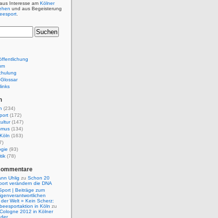
 aus Interesse am
Kölner
ehen
und aus Begeisterung
beesport
.
ffentlichung
um
chulung
e-Glossar
links
n
n
(234)
port
(172)
ultur
(147)
smus
(134)
Köln
(163)
7)
ogie
(93)
tik
(78)
Kommentare
nn Uhlig
zu
Schon 20
port verändern die DNA
Sport | Beiträge zum
igenverantwortlichen
der Welt » Kein Scherz:
isbeesportaktion in Köln
zu
 Cologne 2012 in Kölner
nder