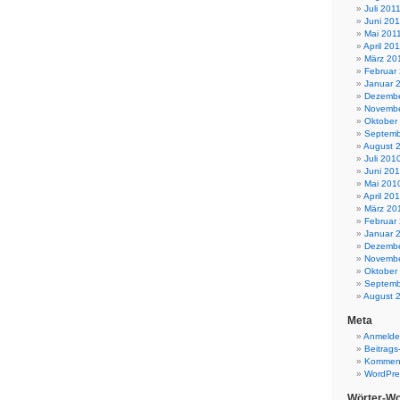
Juli 201
Juni 201
Mai 201
April 20
März 20
Februar
Januar 
Dezembe
Novembe
Oktober
Septemb
August 
Juli 201
Juni 20
Mai 201
April 20
März 20
Februar
Januar 
Dezembe
Novembe
Oktober
Septemb
August 
Meta
Anmeld
Beitrags
Komment
WordPre
Wörter-Wo