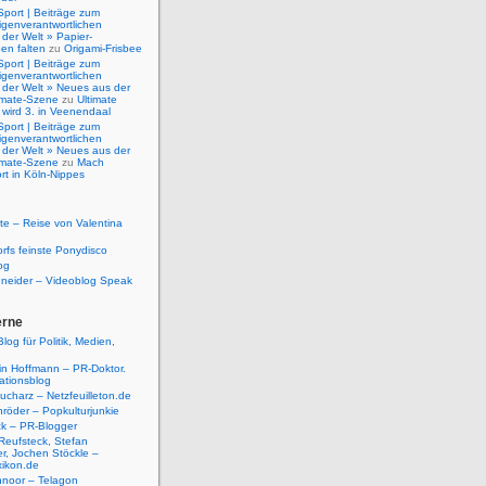
Sport | Beiträge zum
igenverantwortlichen
der Welt » Papier-
en falten
zu
Origami-Frisbee
Sport | Beiträge zum
igenverantwortlichen
 der Welt » Neues aus der
timate-Szene
zu
Ultimate
 wird 3. in Veenendaal
Sport | Beiträge zum
igenverantwortlichen
 der Welt » Neues aus der
timate-Szene
zu
Mach
rt in Köln-Nippes
e – Reise von Valentina
rfs feinste Ponydisco
og
hneider – Videoblog Speak
erne
log für Politik, Medien,
tin Hoffmann – PR-Doktor.
tionsblog
ucharz – Netzfeuilleton.de
röder – Popkulturjunkie
ck – PR-Blogger
Reufsteck, Stefan
r, Jochen Stöckle –
xikon.de
hnoor – Telagon