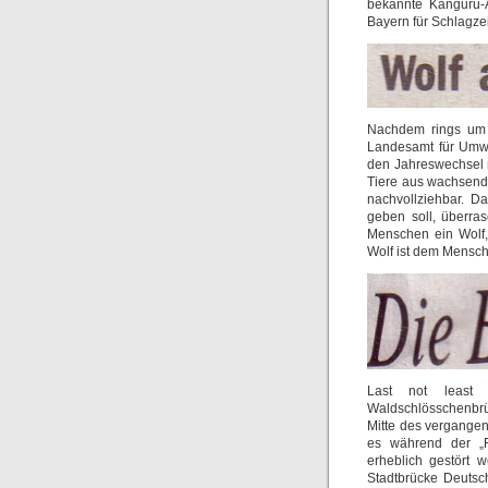
bekannte Känguru-A
Bayern für Schlagzei
Nachdem rings um B
Landesamt für Umwe
den Jahreswechsel n
Tiere aus wachsend
nachvollziehbar. D
geben soll, überra
Menschen ein Wolf,
Wolf ist dem Mensche
Last not leas
Waldschlösschenbrü
Mitte des vergangen
es während der „Fo
erheblich gestört 
Stadtbrücke Deutsch