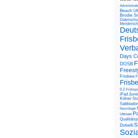
Adventskal
Beach U
Brodie S
Datenschu
Meistersch
Deut
Frisb
Verb
Days C
F
DOSB
Freest
Frisbee
F
Frisb
0.2
Frühspo
Juni
iPad
Kölner St
Sabbiador
Neurologie
Pa
Ultimate
Qualitäts
S
Dobelli
Sozi