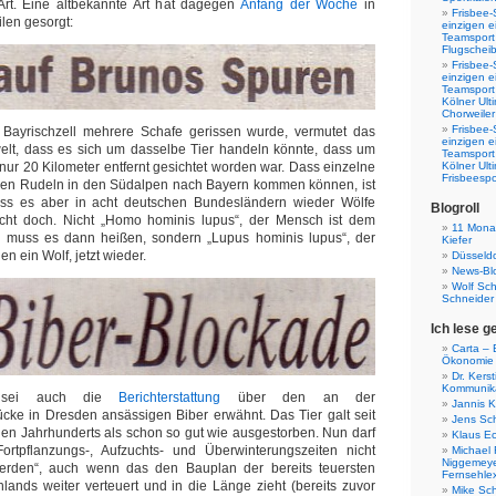
rt. Eine altbekannte Art hat dagegen
Anfang der Woche
in
Frisbee-
len gesorgt:
einzigen e
Teamsport 
Flugscheib
Frisbee-
einzigen e
Teamsport
Kölner Ul
Chorweiler
Frisbee-
ayrischzell mehrere Schafe gerissen wurde, vermutet das
einzigen e
lt, dass es sich um dasselbe Tier handeln könnte, dass um
Teamsport
ur 20 Kilometer entfernt gesichtet worden war. Dass einzelne
Kölner Ul
Frisbeespo
en Rudeln in den Südalpen nach Bayern kommen können, ist
ass es aber in acht deutschen Bundesländern wieder Wölfe
Blogroll
scht doch. Nicht „Homo hominis lupus“, der Mensch ist dem
11 Monat
 muss es dann heißen, sondern „Lupus hominis lupus“, der
Kiefer
n ein Wolf, jetzt wieder.
Düsseldo
News-Bl
Wolf Sc
Schneider
Ich lese g
Carta – B
Ökonomie
Dr. Kers
Kommunika
t sei auch die
Berichterstattung
über den an der
Jannis K
cke in Dresden ansässigen Biber erwähnt. Das Tier galt seit
Jens Sch
en Jahrhunderts als schon so gut wie ausgestorben. Nun darf
Klaus E
rtpflanzungs-, Aufzuchts- und Überwinterungszeiten nicht
Michael 
Niggemeye
werden“, auch wenn das den Bauplan der bereits teuersten
Fernsehle
lands weiter verteuert und in die Länge zieht (bereits zuvor
Mike Sc