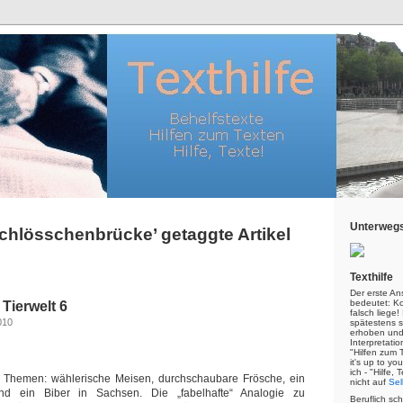
Unterwegs
chlösschenbrücke’ getaggte Artikel
Texthilfe
Der erste An
bedeutet: Kor
Tierwelt 6
falsch liege
010
spätestens s
erhoben und
Interpretatio
"Hilfen zum 
it's up to yo
ich - "Hilfe,
 Themen: wählerische Meisen, durchschaubare Frösche, ein
nicht auf
Sel
d ein Biber in Sachsen. Die „fabelhafte“ Analogie zu
Beruflich sc