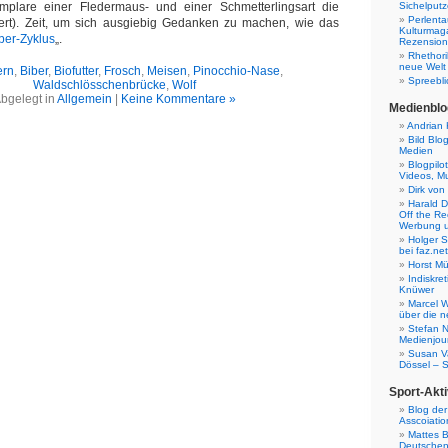
mplare einer Fledermaus- und einer Schmetterlingsart die
Sichelputz
Perlenta
ert). Zeit, um sich ausgiebig Gedanken zu machen, wie das
Kulturmag
ber-Zyklus
„.
Rezensione
Rhethori
neue Welt
ern
,
Biber
,
Biofutter
,
Frosch
,
Meisen
,
Pinocchio-Nase
,
Spreebli
Waldschlösschenbrücke
,
Wolf
bgelegt in
Allgemein
|
Keine Kommentare »
Medienblo
Andrian 
Bild Blo
Medien
Blogpilo
Videos, M
Dirk von
Harald D
Off the Re
Werbung 
Holger 
bei faz.net
Horst Mü
Indiskr
Knüwer
Marcel W
über die n
Stefan N
Medienjour
Susan V
Dössel – 
Sport-Akti
Blog der
Asscoiatio
Mattes B
Deutschen 