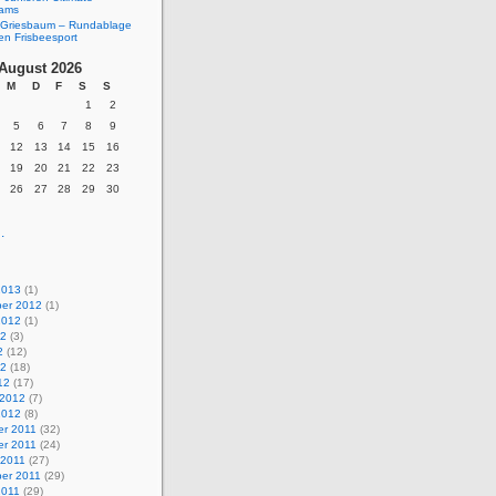
eams
Griesbaum – Rundablage
en Frisbeesport
August 2026
M
D
F
S
S
1
2
5
6
7
8
9
12
13
14
15
16
19
20
21
22
23
26
27
28
29
30
.
2013
(1)
er 2012
(1)
2012
(1)
12
(3)
2
(12)
12
(18)
12
(17)
 2012
(7)
2012
(8)
r 2011
(32)
r 2011
(24)
 2011
(27)
er 2011
(29)
2011
(29)