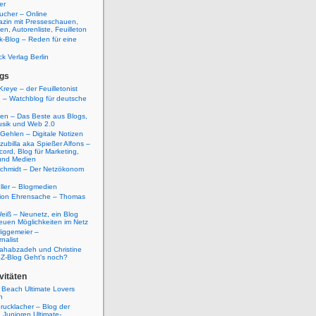
er
ucher – Online
azin mit Presseschauen,
n, Autorenliste, Feuilleton
k-Blog – Reden für eine
ck Verlag Berlin
gs
Kreye – der Feuilletonist
g – Watchblog für deutsche
ten – Das Beste aus Blogs,
usik und Web 2.0
 Gehlen – Digitale Notizen
zubilla aka Spießer Alfons –
cord, Blog für Marketing,
und Medien
Schmidt – Der Netzökonom
ller – Blogmedien
etion Ehrensache – Thomas
eiß – Neunetz, ein Blog
euen Möglichkeiten im Netz
iggemeier –
nalist
ahabzadeh und Christine
SZ-Blog Geht's noch?
vitäten
 Beach Ultimate Lovers
n
rucklacher – Blog der
Junioren Ultimate-