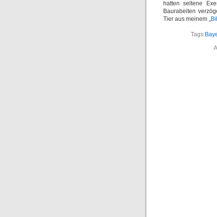
hatten seltene Exe
Baurabeiten verzög
Tier aus meinem „
Bi
Tags:
Bay
A