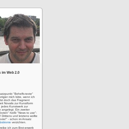
 im Web 2.0
satzpunkt "Behelfs-texte"
rigier mich bitte, wenn ich
! Ist doch das Fragment
eit Novalis zur Kunstform
 jedes Kunstwerk zur
n angelegt. Ein zweiter
Texten" heißt "News to use":
u! Drittens und letztens wollte
 Texte!" - schon im Ansatz
bstironie
verzichten.
hreibe ich zum Brot-erwerb