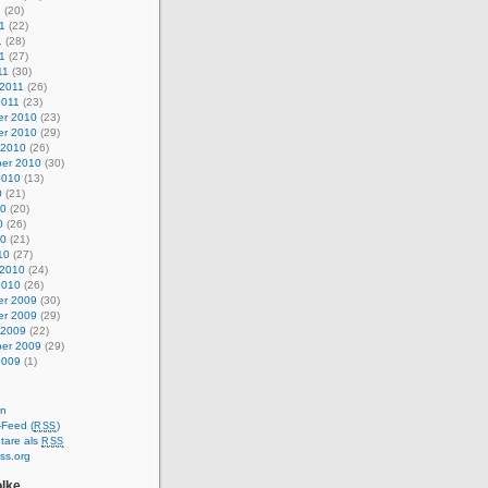
1
(20)
1
(22)
1
(28)
11
(27)
11
(30)
 2011
(26)
2011
(23)
r 2010
(23)
r 2010
(29)
 2010
(26)
er 2010
(30)
2010
(13)
0
(21)
10
(20)
0
(26)
10
(21)
10
(27)
 2010
(24)
2010
(26)
r 2009
(30)
r 2009
(29)
 2009
(22)
er 2009
(29)
2009
(1)
en
-Feed (
)
RSS
are als
RSS
ss.org
lke