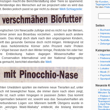
szügen macht die Berichterstattung über Tiere so spannend.
für
Kunden
,
Tagesgesch
erständige des Menschen auf sie projeziert oder es wird das
für den
Fris
. Beides jedoch passt so gar nicht zu dieser
Welt-Schlagzeile
:
Seiten
Buchverö
nglischen Uni Newcastle zufolge sind es nicht nur die Meisen,
Impress
örner jenen aus Bioanbau vorziehen , sondern auch andere
Presses
mseln. Das klingt doch stark nach den ungezogenen Kindern,
Texthilf
nunft das gesunde Gemüse doch nicht mögen. Hintergrund ist
Zeitungs
, dass herkömmliche Körner zehn Prozent mehr Protein
e Vögel besser durch den Winter bringe, Pestizide hin oder her.
Kategorie
e Entdeckung haben dagegen Wissenschaftler der
Allgemei
 Conservation International und der National Geographic
Frisbees
a gemacht, berichtet ebenfalls die
Welt
:
Internetk
Journali
Lokales 
Musik
(5
Psychol
Sportpoli
Neueste 
chten Urwäldern spürten sie mehrere neue Tierarten auf, unter
Dr.Herma
ch mit beweglicher Nase, die immer dann nach oben zeigt,
Minuten S
tiv ist, nach unten hingegen in passiven Zeiten. Das kommt
Frisbee-
einzigen e
igermaßen bekannt vor, sowohl was das Sexualverhalten als
Teamsport 
 verbundenen Lügen von Männern betrifft. Übrigens wurde in
1.April Fr
 „winziges Wald-Wallaby“ entdeckt, die bislang kleinste
Disc Days
Sportkale