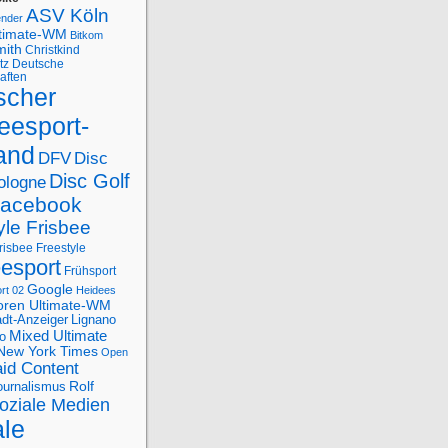
ASV Köln
ender
ltimate-WM
Bitkom
mith
Christkind
tz
Deutsche
aften
scher
eesport-
and
DFV
Disc
Disc Golf
ologne
acebook
yle Frisbee
risbee Freestyle
eesport
Frühsport
Google
rt 02
Heidees
oren Ultimate-WM
adt-Anzeiger
Lignano
Mixed Ultimate
o
New York Times
Open
id Content
Rolf
journalismus
oziale Medien
ale