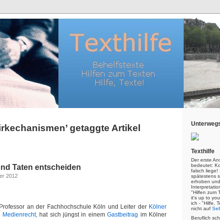
Unterwegs
irkechanismen’ getaggte Artikel
Texthilfe
Der erste An
bedeutet: Kor
nd Taten entscheiden
falsch liege
er 2012
spätestens s
erhoben und
Interpretatio
"Hilfen zum 
it's up to yo
ich - "Hilfe,
Professor an der Fachhochschule Köln und Leiter der
Kölner
nicht auf
Sel
r Medienrecht,
hat sich jüngst in einem
Gastbeitrag
im Kölner
Beruflich sc