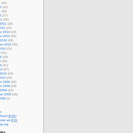
1
(20)
1
(22)
1
(28)
11
(27)
11
(30)
 2011
(26)
2011
(23)
r 2010
(23)
r 2010
(29)
 2010
(26)
er 2010
(30)
2010
(13)
0
(21)
10
(20)
0
(26)
10
(21)
10
(27)
 2010
(24)
2010
(26)
r 2009
(30)
r 2009
(29)
 2009
(22)
er 2009
(29)
2009
(1)
en
-Feed (
)
RSS
are als
RSS
ss.org
lke