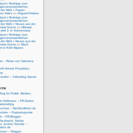
Sport | Beiträge zum
igenverantwortlichen
der Welt » Papier-
en falten
zu
Origami-Frisbee
Sport | Beiträge zum
igenverantwortlichen
 der Welt » Neues aus der
timate-Szene
zu
Ultimate
 wird 3. in Veenendaal
Sport | Beiträge zum
igenverantwortlichen
 der Welt » Neues aus der
timate-Szene
zu
Mach
rt in Köln-Nippes
e – Reise von Valentina
rfs feinste Ponydisco
og
hneider – Videoblog Speak
erne
log für Politik, Medien,
tin Hoffmann – PR-Doktor.
tionsblog
ucharz – Netzfeuilleton.de
röder – Popkulturjunkie
ck – PR-Blogger
Reufsteck, Stefan
r, Jochen Stöckle –
xikon.de
hnoor – Telagon