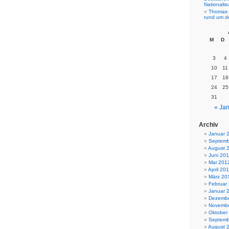
Nationalt
Thomas 
rund um d
M
D
3
4
10
11
17
18
24
25
31
« Jan
Archiv
Januar 
Septemb
August 
Juni 20
Mai 201
April 20
März 20
Februar
Januar 
Dezembe
Novembe
Oktober
Septemb
August 