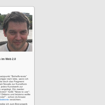
 im Web 2.0
satzpunkt "Behelfs-texte"
rigier mich bitte, wenn ich
! Ist doch das Fragment
eit Novalis zur Kunstform
 jedes Kunstwerk zur
n angelegt. Ein zweiter
Texten" heißt "News to use":
u! Drittens und letztens wollte
 Texte!" - schon im Ansatz
bstironie
verzichten.
hreibe ich zum Brot-erwerb