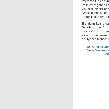
Interesse für jede 
im Internet geht es
visueller Natur) na
„Wirkmechanismen u
fordert Rolf Scwhar
Erst dann könne da
Bereits in der 5. 
Licence“ (ECDL) verg
es auch hier zweier
der typisch menschl
Tags:
Aufmerksamk
Neue Medien
,
O
Ab