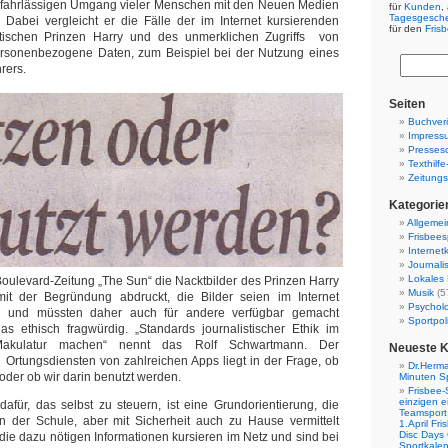
 fahrlässigen Umgang vieler Menschen mit den Neuen Medien
für
Kunden
,
Tagesgesch
 Dabei vergleicht er die Fälle der im Internet kursierenden
für den
Fris
itischen Prinzen Harry und des unmerklichen Zugriffs von
sonenbezogene Daten, zum Beispiel bei der Nutzung eines
rers.
Seiten
Buchverö
Impress
Presses
Texthilf
Zeitungs
Kategorie
Allgemei
Frisbees
Internetk
Journali
Lokales 
Boulevard-Zeitung „The Sun“ die Nacktbilder des Prinzen Harry
Musik
(5
it der Begründung abdruckt, die Bilder seien im Internet
Psychol
 und müssten daher auch für andere verfügbar gemacht
Sportpoli
as ethisch fragwürdig. „Standards journalistischer Ethik im
Makulatur machen“ nennt das Rolf Schwartmann. Der
Neueste 
rtungsdiensten von zahlreichen Apps liegt in der Frage, ob
Dr.Herma
oder ob wir darin benutzt werden.
Minuten S
Frisbee-
einzigen e
afür, das selbst zu steuern, ist eine Grundorientierung, die
Teamsport 
in der Schule, aber mit Sicherheit auch zu Hause vermittelt
1.April Fr
Disc Days
ie dazu nötigen Informationen kursieren im Netz und sind bei
Sportkale