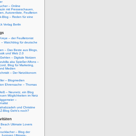
er
ucher – Online
azin mit Presseschauen,
n, Autorenliste, Feuilleton
k-Blog – Reden für eine
ck Verlag Berlin
gs
Kreye – der Feuilletonist
g – Watchblog für deutsche
ten – Das Beste aus Blogs,
usik und Web 2.0
 Gehlen – Digitale Notizen
zubilla aka Spießer Alfons –
cord, Blog für Marketing,
und Medien
Schmidt – Der Netzökonom
ller – Blogmedien
etion Ehrensache – Thomas
eiß – Neunetz, ein Blog
euen Möglichkeiten im Netz
iggemeier –
nalist
ahabzadeh und Christine
SZ-Blog Geht's noch?
vitäten
 Beach Ultimate Lovers
n
rucklacher – Blog der
Junioren Ultimate-