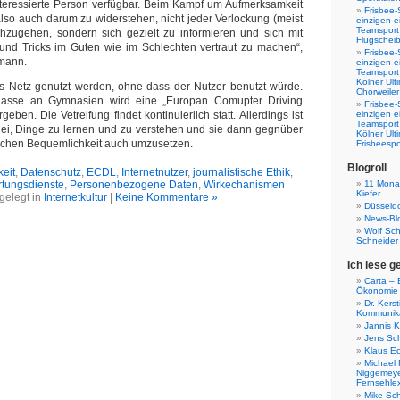
interessierte Person verfügbar. Beim Kampf um Aufmerksamkeit
Frisbee-
 also auch darum zu widerstehen, nicht jeder Verlockung (meist
einzigen e
Teamsport 
chzugehen, sondern sich gezielt zu informieren und sich mit
Flugscheib
nd Tricks im Guten wie im Schlechten vertraut zu machen“,
Frisbee-
tmann.
einzigen e
Teamsport
Kölner Ul
s Netz genutzt werden, ohne dass der Nutzer benutzt würde.
Chorweiler
Klasse an Gymnasien wird eine „Europan Comupter Driving
Frisbee-
eben. Die Vetreifung findet kontinuierlich statt. Allerdings ist
einzigen e
Teamsport
lei, Dinge zu lernen und zu verstehen und sie dann gegnüber
Kölner Ul
ichen Bequemlichkeit auch umzusetzen.
Frisbeespo
Blogroll
eit
,
Datenschutz
,
ECDL
,
Internetnutzer
,
journalistische Ethik
,
rtungsdienste
,
Personenbezogene Daten
,
Wirkechanismen
11 Monat
Kiefer
gelegt in
Internetkultur
|
Keine Kommentare »
Düsseldo
News-Bl
Wolf Sc
Schneider
Ich lese g
Carta – B
Ökonomie
Dr. Kers
Kommunika
Jannis K
Jens Sch
Klaus E
Michael 
Niggemeye
Fernsehle
Mike Sc