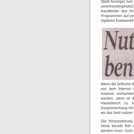
Stadt-Anzeiger zum
auseinandergesetzt.
Nacktbilder des br
Programmen auf per
digitalen Kneipenfüh
Wenn die britische 
aus dem Internet m
sowieso vorhanden
werden, dann ist d
Handstreich zu 
Zusammenhang mit O
wir das Netz nutzen 
Die Voraussetzung d
heute bereits früh 
werden muss. Auch d