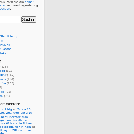
 aus Interesse am
Kölner
ehen
und aus Begeisterung
beesport
.
ffentlichung
um
chulung
e-Glossar
links
n
n
(234)
port
(172)
ultur
(147)
smus
(134)
Köln
(163)
7)
ogie
(93)
tik
(78)
Kommentare
nn Uhlig
zu
Schon 20
port verändern die DNA
Sport | Beiträge zum
igenverantwortlichen
der Welt » Kein Scherz:
isbeesportaktion in Köln
zu
 Cologne 2012 in Kölner
nder