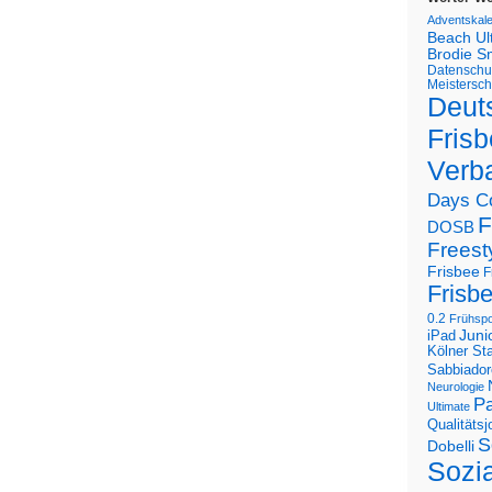
Adventskal
Beach U
Brodie S
Datenschu
Meistersch
Deut
Frisb
Verb
Days C
F
DOSB
Freest
Frisbee
F
Frisb
0.2
Frühspo
Juni
iPad
Kölner St
Sabbiador
Neurologie
Pa
Ultimate
Qualitäts
S
Dobelli
Sozi