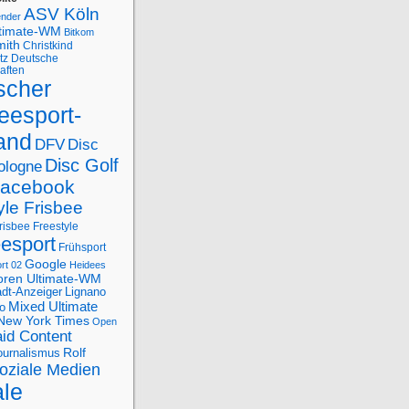
ASV Köln
ender
ltimate-WM
Bitkom
mith
Christkind
tz
Deutsche
aften
scher
eesport-
and
DFV
Disc
Disc Golf
ologne
acebook
yle Frisbee
risbee Freestyle
eesport
Frühsport
Google
rt 02
Heidees
oren Ultimate-WM
adt-Anzeiger
Lignano
Mixed Ultimate
o
New York Times
Open
id Content
Rolf
journalismus
oziale Medien
ale