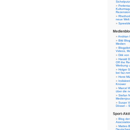
Sichelputz
Perlenta
Kulturmag
Rezensione
Rhethori
neue Welt
Spreebli
Medienblo
Andrian 
Bild Blo
Medien
Blogpilo
Videos, M
Dirk von
Harald D
Off the Re
Werbung 
Holger 
bei faz.net
Horst Mü
Indiskr
Knüwer
Marcel W
über die n
Stefan N
Medienjour
Susan V
Dössel – 
Sport-Akti
Blog der
Asscoiatio
Mattes B
Deutschen 