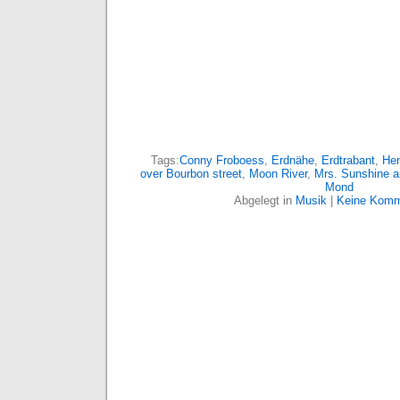
Tags:
Conny Froboess
,
Erdnähe
,
Erdtrabant
,
Hen
over Bourbon street
,
Moon River
,
Mrs. Sunshine 
Mond
Abgelegt in
Musik
|
Keine Komm