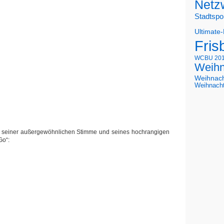
Netz
Stadtspo
Ultimate
Fris
WCBU 20
Weihn
Weihnac
Weihnach
el seiner außergewöhnlichen Stimme und seines hochrangigen
Go“: