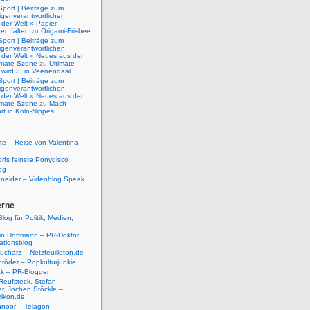
Sport | Beiträge zum
igenverantwortlichen
der Welt » Papier-
en falten
zu
Origami-Frisbee
Sport | Beiträge zum
igenverantwortlichen
 der Welt » Neues aus der
timate-Szene
zu
Ultimate
 wird 3. in Veenendaal
Sport | Beiträge zum
igenverantwortlichen
 der Welt » Neues aus der
timate-Szene
zu
Mach
rt in Köln-Nippes
e – Reise von Valentina
rfs feinste Ponydisco
og
hneider – Videoblog Speak
erne
log für Politik, Medien,
tin Hoffmann – PR-Doktor.
tionsblog
ucharz – Netzfeuilleton.de
röder – Popkulturjunkie
ck – PR-Blogger
Reufsteck, Stefan
r, Jochen Stöckle –
xikon.de
hnoor – Telagon