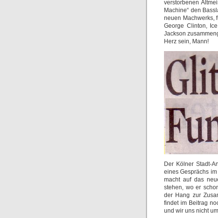
verstorbenen Altme
Machine“ den Basslau
neuen Machwerks, fü
George Clinton, I
Jackson zusammenge
Herz sein, Mann!
Der Kölner Stadt-A
eines Gesprächs im
macht auf das neue
stehen, wo er schon
der Hang zur Zusam
findet im Beitrag n
und wir uns nicht um