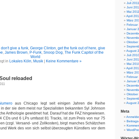
Juli 201
Juni 201
Mai 201
April 20
März 20
Februar
Januar 
Dezembe
Novembe
Oktober
Septemb
,
don't give a funk
,
George Clinton
,
get the funk out of here
,
give
August 
be
,
James Brown
,
P-Funk
,
Snoop Dog
,
The Funk Capitol of the
Juli 201
World
Juni 20
egt in
Lokales Köln
,
Musik
|
Keine Kommentare »
Mai 201
April 20
März 20
Februar
 Soul reloaded
Januar 
2011
Dezembe
Novembe
Oktober
Septemb
Numero
aus Chicago legt seit einigen Jahren die Reihe
August 
f, in der sie dem meist nur Spezialisten bekannten Syl Johnson
Meta
iche Anthologie gewidmet hat. Darauf hat die FAZ hingewiesen.
Anmeld
4 CDs und 6 LPs umfasst 81 Tracks, ist zum Preis von nur 75
Beitrags
en (zzgl. Versand- und Zollkosten), birgt manches Schätzchen
Komment
und Werk des von sich selbst überzeugten Künstlers vor dem
WordPre
Wörter-Wo