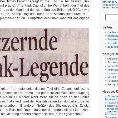
ister James Brown geprägt wurde (und u.a. bei dessen „Sex
für
Kunden
,
Tagesgesch
f prägte). „The Funk Capitol of the Wolrd“ heißt der Titel des
für den
Fris
r das der Mann mit den sternförmigen Brillen mit Größen wie
ce Cube, Snoop Dog und auch dem Schauspieler Samuel L.
arbeitet hat. Die „Hauptstadt des Funk“ kann nur das eigene
Seiten
Buchverö
Impress
Presses
Texthilf
Zeitungs
Kategorie
Allgemei
Frisbees
Internetk
Journali
Lokales 
Musik
(5
Psychol
Sportpoli
nzeiger hat heute unter diesem Titel eine Zusammenfassung
Neueste 
 Rahmen seiner Promo-Tour gebracht, die mich sehr neugierig
Dr.Herma
 Album. Er möchte nicht mehr alleine oben an der Spitze
Minuten S
 einmal stand, wird der Ausnahmemusiker dort zitiert. Daher
Frisbee-
menarbeit mit anderen Größen des Showgeschäfts. Zuletzt
einzigen e
Teamsport 
och die Botschaft Raum, dass nur die gegenseitige Liebe zählt
1.April Fr
 die Meinung anderer scheren sollten. „“Don’t give a funk!“
Disc Days
Sportkale