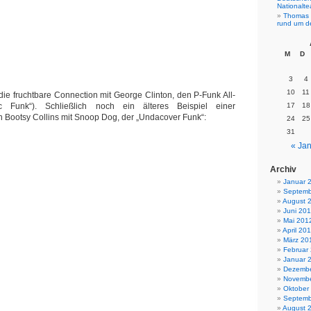
Nationalt
Thomas 
rund um d
M
D
3
4
10
11
die fruchtbare Connection mit George Clinton, den P-Funk All-
ic Funk“). Schließlich noch ein älteres Beispiel einer
17
18
Bootsy Collins mit Snoop Dog, der „Undacover Funk“:
24
25
31
« Jan
Archiv
Januar 
Septemb
August 
Juni 20
Mai 201
April 20
März 20
Februar
Januar 
Dezembe
Novembe
Oktober
Septemb
August 