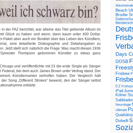
Adventskal
Beach U
Brodie S
Datenschu
Meistersch
Deut
 in der FAZ berichtet, war alleine das Titel gebende Album im
r mit Glück zu haben und wenn, dann kaum unter 400 Dollar.
Frisb
m Paket aber auch ein Booklet über das Leben des Künstlers,
rial, eine detaillierte Diskographie und Detailangaben zu
Verb
n. Jetzt stellt sich natürlich die Frage: Was macht diesen 1936
s Sylvester Thompson geborenen Künstler zu etwas ganz
Days C
F
DOSB
Chicago und veröffentlichte mit 23 die erste Single als Sänger
Freest
 Federal, bei dem auch James Brown unter Vertrag stand. Der
Frisbee
F
einem Künstlernamen verholfen haben. Der Vergleich hält
Frisb
e der Song „Different Strokes“ beweist, den der Sänger selbst
Nationalhymne erklärte:
0.2
Frühspo
Juni
iPad
Kölner St
Sabbiador
Neurologie
Pa
Ultimate
Qualitäts
S
Dobelli
Sozi