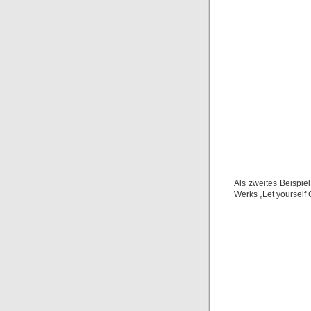
Als zweites Beispi
Werks „Let yourself 