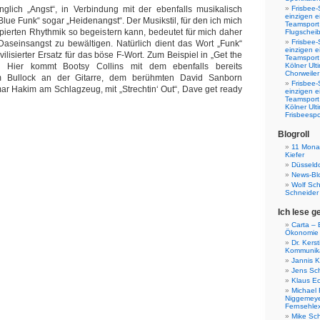
nglich „Angst“, in Verbindung mit der ebenfalls musikalisch
Frisbee-
einzigen e
Blue Funk“ sogar „Heidenangst“. Der Musikstil, für den ich mich
Teamsport 
ierten Rhythmik so begeistern kann, bedeutet für mich daher
Flugscheib
Frisbee-
Daseinsangst zu bewältigen. Natürlich dient das Wort „Funk“
einzigen e
ivilisierter Ersatz für das böse F-Wort. Zum Beispiel in „Get the
Teamsport
“ Hier kommt Bootsy Collins mit dem ebenfalls bereits
Kölner Ul
Chorweiler
m Bullock an der Gitarre, dem berühmten David Sanborn
Frisbee-
r Hakim am Schlagzeug, mit „Strechtin‘ Out“, Dave get ready
einzigen e
Teamsport
Kölner Ul
Frisbeespo
Blogroll
11 Monat
Kiefer
Düsseldo
News-Bl
Wolf Sc
Schneider
Ich lese g
Carta – B
Ökonomie
Dr. Kers
Kommunika
Jannis K
Jens Sch
Klaus E
Michael 
Niggemeye
Fernsehle
Mike Sc