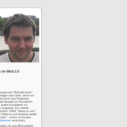
 im Web 2.0
satzpunkt "Behelfs-texte"
rigier mich bitte, wenn ich
! Ist doch das Fragment
eit Novalis zur Kunstform
 jedes Kunstwerk zur
n angelegt. Ein zweiter
Texten" heißt "News to use":
u! Drittens und letztens wollte
 Texte!" - schon im Ansatz
bstironie
verzichten.
hreibe ich zum Brot-erwerb