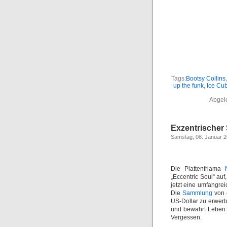
Tags:
Bootsy Collins
up the funk
,
Ice Cu
Abgel
Exzentrischer
Samstag, 08. Januar 
Die Plattenfriama
„Eccentric Soul“ au
jetzt eine umfangre
Die
Sammlung
von 
US-Dollar zu erwerb
und bewahrt Leben 
Vergessen.