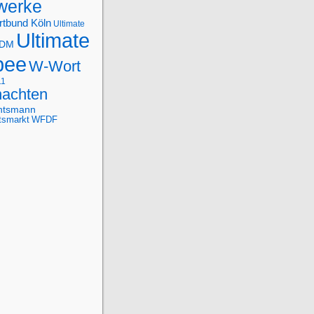
werke
rtbund Köln
Ultimate
Ultimate
-DM
bee
W-Wort
11
achten
htsmann
tsmarkt
WFDF