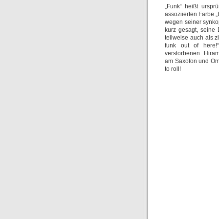
„Funk“ heißt ursprü
assoziierten Farbe „
wegen seiner synkop
kurz gesagt, seine 
teilweise auch als z
funk out of here!
verstorbenen Hira
am Saxofon und Oma
to roll!