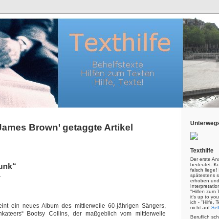
Unterwegs
‘James Brown’ getaggte Artikel
Texthilfe
Der erste An
bedeutet: Kor
funk“
falsch liege
1
spätestens s
erhoben und
Interpretatio
"Hilfen zum 
it's up to yo
ich - "Hilfe,
eint ein neues Album des mittlerweile 60-jährigen Sängers,
nicht auf
Sel
kateers“ Bootsy Collins, der maßgeblich vom mittlerweile
Beruflich sc