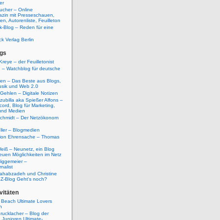
er
ucher – Online
azin mit Presseschauen,
n, Autorenliste, Feuilleton
k-Blog – Reden für eine
ck Verlag Berlin
gs
Kreye – der Feuilletonist
g – Watchblog für deutsche
ten – Das Beste aus Blogs,
usik und Web 2.0
 Gehlen – Digitale Notizen
zubilla aka Spießer Alfons –
cord, Blog für Marketing,
und Medien
Schmidt – Der Netzökonom
ller – Blogmedien
etion Ehrensache – Thomas
eiß – Neunetz, ein Blog
euen Möglichkeiten im Netz
iggemeier –
nalist
ahabzadeh und Christine
SZ-Blog Geht's noch?
vitäten
 Beach Ultimate Lovers
n
rucklacher – Blog der
Junioren Ultimate-