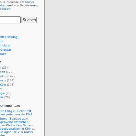
 aus Interesse am
Kölner
ehen
und aus Begeisterung
beesport
.
ffentlichung
um
chulung
e-Glossar
links
n
n
(234)
port
(172)
ultur
(147)
smus
(134)
Köln
(163)
7)
ogie
(93)
tik
(78)
Kommentare
nn Uhlig
zu
Schon 20
port verändern die DNA
Sport | Beiträge zum
igenverantwortlichen
der Welt » Kein Scherz:
isbeesportaktion in Köln
zu
 Cologne 2012 in Kölner
nder