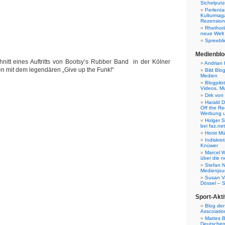
Sichelputz
Perlenta
Kulturmag
Rezensione
Rhethori
neue Welt
Spreebli
Medienblo
chnitt eines Auftritts von Bootsy’s Rubber Band in der Kölner
Andrian 
en mit dem legendären „Give up the Funk!“
Bild Blo
Medien
Blogpilo
Videos, M
Dirk von
Harald D
Off the Re
Werbung 
Holger 
bei faz.net
Horst Mü
Indiskr
Knüwer
Marcel W
über die n
Stefan N
Medienjour
Susan V
Dössel – 
Sport-Akti
Blog der
Asscoiatio
Mattes B
Deutschen 