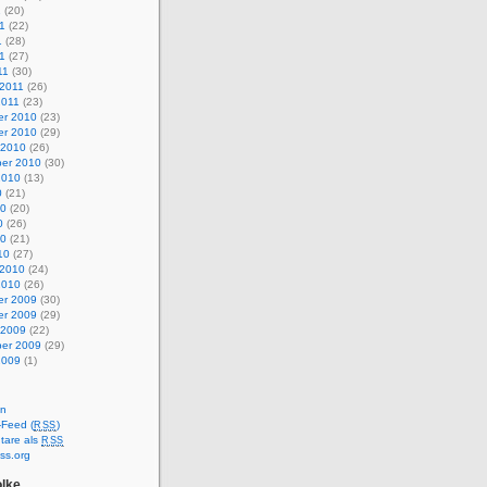
1
(20)
1
(22)
1
(28)
11
(27)
11
(30)
 2011
(26)
2011
(23)
r 2010
(23)
r 2010
(29)
 2010
(26)
er 2010
(30)
2010
(13)
0
(21)
10
(20)
0
(26)
10
(21)
10
(27)
 2010
(24)
2010
(26)
r 2009
(30)
r 2009
(29)
 2009
(22)
er 2009
(29)
2009
(1)
en
-Feed (
)
RSS
are als
RSS
ss.org
lke