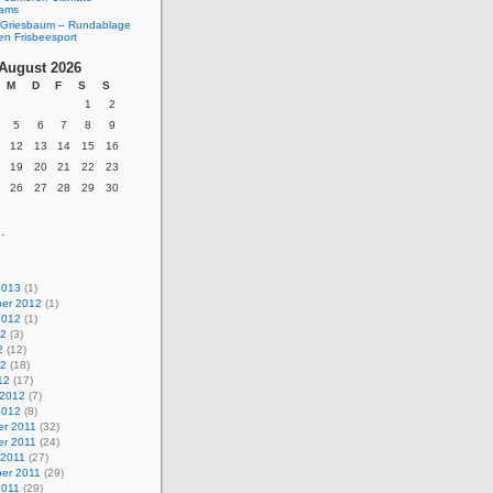
eams
Griesbaum – Rundablage
en Frisbeesport
August 2026
M
D
F
S
S
1
2
5
6
7
8
9
12
13
14
15
16
19
20
21
22
23
26
27
28
29
30
.
2013
(1)
er 2012
(1)
2012
(1)
12
(3)
2
(12)
12
(18)
12
(17)
 2012
(7)
2012
(8)
r 2011
(32)
r 2011
(24)
 2011
(27)
er 2011
(29)
2011
(29)