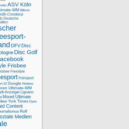
ASV Köln
ender
ltimate-WM
Bitkom
mith
Christkind
tz
Deutsche
aften
scher
eesport-
and
DFV
Disc
Disc Golf
ologne
acebook
yle Frisbee
risbee Freestyle
eesport
Frühsport
Google
rt 02
Heidees
oren Ultimate-WM
adt-Anzeiger
Lignano
Mixed Ultimate
o
New York Times
Open
id Content
Rolf
journalismus
oziale Medien
ale