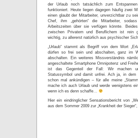
der Urlaub noch tatsächlich zum Entspanne
funktioniert. Heute liegen dagegen häufig zwei 
einen glaubt der Mitarbeiter, unverzichtbar zu s
Chef, ihm „gehörten“ die Mitarbeiter, soda
Arbeitszeiten über sie verfügen könnte. Beides
zwischen Privatem und Beruflichem ist rein g
wichtig, zu allererst natürlich aus psychischer Sich
„Urlaub“ stammt als Begriff von dem Wort „Erla
dürfen so frei sein und abschalten, ganz im 
abschalten. Ein weiteres Missverständnis nämli
angeschaltete Smartphone Omnipotenz und Freiheit
ist das Gegenteil der Fall: Wir machen 
Statussymbol und damit unfrei. Ach ja, in de
schon mal ankündigen – für alle meine „Stam
mache ich auch Urlaub und werde wenigstens ein
wenn ich es denn schaffe…
Hier ein eindringlicher Sensationsbericht von „W
aus dem Sommer 2009 zur „Krankheit der Sieger“