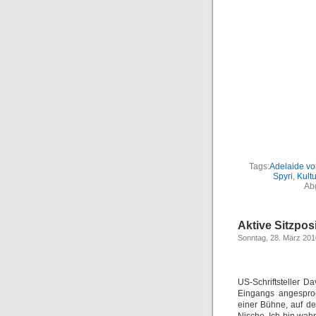
Tags:
Adelaide v
Spyri
,
Kultu
Ab
Aktive Sitzpos
Sonntag, 28. März 201
US-Schriftsteller D
Eingangs angesproc
einer Bühne, auf der