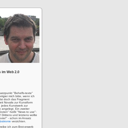
 im Web 2.0
satzpunkt "Behelfs-texte"
rigier mich bitte, wenn ich
! Ist doch das Fragment
eit Novalis zur Kunstform
 jedes Kunstwerk zur
n angelegt. Ein zweiter
Texten" heißt "News to use":
u! Drittens und letztens wollte
 Texte!" - schon im Ansatz
bstironie
verzichten.
hreibe ich zum Brot-erwerb