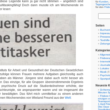
diese Legende kann ja gar nicht stimmen – angeblich sind
für
Kunden
,
Tagesgesch
ultitaskingfähig! Doch dann musste ich am Wochenende im
für den
Fris
er lesen:
Seiten
Buchverö
Impress
Presses
Texthilf
Zeitungs
Kategorie
Allgemei
Frisbees
Internetk
Journali
Lokales 
stituts für Arbeit und Gesundheit der Deutschen Gesetzlichen
Musik
(5
 zufolge können Frauen mehrere Aufgaben gleichzeitig auch
Psychol
aben als Männer. Jüngere sind dabei auch nicht besser als
Sportpoli
ter. Das einzige, für alle Gruppen übereinstimmende Ergebnis
Neueste 
 psychische Druck auf die Studienteilnehmer erhöhte, der
schleunigte, sie angespannter waren und sie insgesamt die
Dr.Herma
Minuten S
r bewältigten. Das führt mich unmittelbar zu einem anderen
Frisbee-
genen Wochenendes von Wieland Freund aus der
Welt
:
einzigen e
Teamsport 
1.April Fr
Disc Days
Sportkale