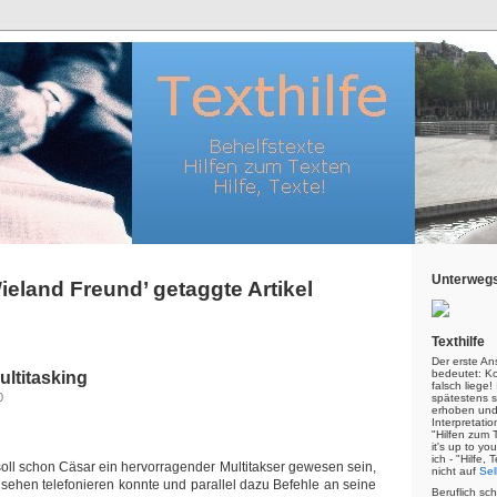
Unterwegs
Wieland Freund’ getaggte Artikel
Texthilfe
Der erste An
bedeutet: Kor
ltitasking
falsch liege
0
spätestens s
erhoben und
Interpretatio
"Hilfen zum 
it's up to yo
ich - "Hilfe,
ll schon Cäsar ein hervorragender Multitakser gewesen sein,
nicht auf
Sel
ehen telefonieren konnte und parallel dazu Befehle an seine
Beruflich sc