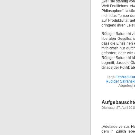
„weil sie ständig vo
Welt-Feuilletons et
Philosophen“ tatsä
nicht das Tempo der
auf Produktivität 
dringend ihren Lei
Rüdiger Safranski zi
liberalen Gesellsch
dass die Einzelnen e
mitnichten nur durc
gefordert, oder wie 
Rüdiger Safranski kla
begreift, dass die Ö
Gnade der Politik ab
Tags:
Echtzeit-K
Rüdiger Safransk
Abgelegt 
Aufgebauschte
Dienstag, 27. April 201
„Adelaide versus He
dem in Zürich lebe