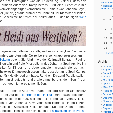
en hat. Hintergrund war die Entdeckung Büttners, dass der
Nationalt
 Hermann Adam von Kamp bereits 1830 eine Geschichte mit
Thomas 
rund um d
 vom Alpengebirge“ veröffentlichte. Damals war Johanna Spyri,
der „Heidi“, gerade einmal drei Jahre alt. Ihr Klassiker erschien
e Geschichte hat mich der Artikel auf S.1 der heutigen
Welt
M
D
t.
3
4
10
11
17
18
24
25
31
Fragestellung alleine deshalb, weil es sich bei „Heidi“ um eine
« Jan
andelt, wie Sieglinde Geisel bereits vor knapp zwei Wochen in
Zeitung
betont. Sie führt – wie der Kutlruzeit-Beitrag – Regine
Archiv
Biografin und freie Mitarbeiterin des Johanna-Spyri-Archivs im
Januar 
stitut für Kinder- und Jugendmedien, wonach sie es nach
Septemb
chstextes für ausgeschlossen halte, dass Johanna Spyri Kamps
August 
ge für «Heidi» gedient habe. Rund ein Dutzend Parallelstellen
Juni 20
ermanist aufgeführt, die allerdings bereits den Begriff der
Mai 201
zu hoch gegriffen erscheinen ließen.
April 20
März 20
utors Hermann Adam von Kamp befindet sich im Stadtarchiv
Februar
Januar 
 Ruhr. Auf der
Homepage des Instituts
wird etwas großspurig
Dezembe
ass sich in dem 30-seitigen Text „bereits alle Versatzstücke
Novembe
später von Johanna Spyri verfassten Romans“ finden ließen.
Oktober
tte die Schweizer Kultursendung „Kulturplatz“ das Thema
Septemb
u heftigen Reaktionen nicht nur in der
schweizerischen Presse
August 