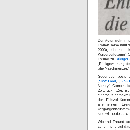
Der Autor geht in 
Frauen seine multit
2003), überholt i
Körperverletzung“ (
Freund zu
Rüdiger 
„Rückgewinnung der
„die Maschinenzeit“ 
Gegenüber bestehe
„
Slow Food
„, „
Slow 
Money“. Gemeint is
Zeitdruck („Zeit is
einerseits demokra
der Echtzeit-Komm
allermeisten Er
Vergangenheitsform
sind wir heute durch 
Wieland Freund sch
zunehmend auf das E