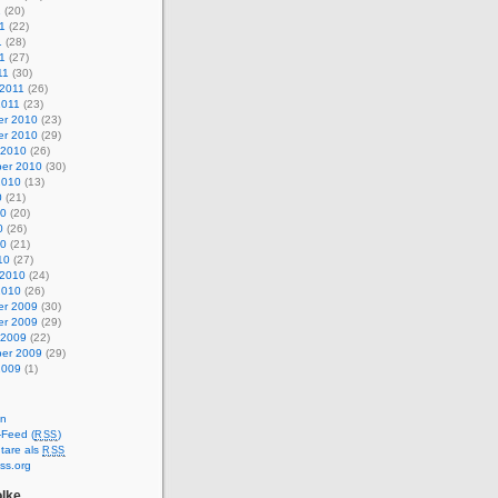
1
(20)
1
(22)
1
(28)
11
(27)
11
(30)
 2011
(26)
2011
(23)
r 2010
(23)
r 2010
(29)
 2010
(26)
er 2010
(30)
2010
(13)
0
(21)
10
(20)
0
(26)
10
(21)
10
(27)
 2010
(24)
2010
(26)
r 2009
(30)
r 2009
(29)
 2009
(22)
er 2009
(29)
2009
(1)
en
-Feed (
)
RSS
are als
RSS
ss.org
lke