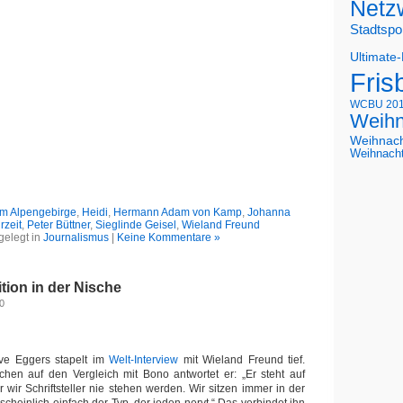
Netz
Stadtspo
Ultimate
Fris
WCBU 20
Weihn
Weihnac
Weihnach
om Alpengebirge
,
Heidi
,
Hermann Adam von Kamp
,
Johanna
rzeit
,
Peter Büttner
,
Sieglinde Geisel
,
Wieland Freund
gelegt in
Journalismus
|
Keine Kommentare »
ition in der Nische
0
ave Eggers stapelt im
Welt-Interview
mit Wieland Freund tief.
hen auf den Vergleich mit Bono antwortet er: „Er steht auf
 wir Schriftsteller nie stehen werden. Wir sitzen immer in der