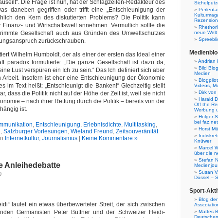
rauseilt“. Die Frage ist nun, hat der Schlagzeilen-Redakteur des
Sichelputz
was daneben gegriffen oder trifft eine „Entschleunigung der
Perlenta
Kulturmag
chlich den Kern des diskutierten Problems? Die Politik kann
Rezensione
 Finanz- und Wirtschaftswelt annehmen. Vermutlich sollte die
Rhethori
getrimmte Gesellschaft auch aus Gründen des Umweltschutzes
neue Welt
Spreebli
stungsanspruch zurückschrauben.
Medienblo
tiert Wilhelm Humboldt, der als einer der ersten das Ideal einer
Andrian 
aft paradox formulierte: „Die ganze Gesellschaft ist dazu da,
Bild Blo
ine Lust verspüren ein Ich zu sein.“ Das Ich definiert sich aber
Medien
h Arbeit. Insofern ist eher eine Entschleunigung der Ökonomie
Blogpilo
es im Text heißt: „Entschleunigt die Banken!“ Glechzeitig stellt
Videos, M
Dirk von
r, dass die Politik nicht auf der Höhe der Zeit ist, weil sie nicht
Harald D
konomie – nach ihrer Rettung durch die Politik – bereits von der
Off the Re
hängig ist.
Werbung 
Holger 
bei faz.net
ommunikation
,
Entschleunigung
,
Erlebnisdichte
,
Multitasking
,
Horst Mü
i
,
Salzburger Vorlesungen
,
Wieland Freund
,
Zeitsouveränität
Indiskr
in
Internetkultur
,
Journalismus
|
Keine Kommentare »
Knüwer
Marcel W
über die n
Stefan N
 Anleihedebatte
Medienjour
Susan V
0
Dössel – 
Sport-Akti
Blog der
idi“ lautet ein etwas überbewerteter Streit, der sich zwischen
Asscoiatio
nden Germanisten Peter Büttner und der Schweizer Heidi-
Mattes B
Deutschen 