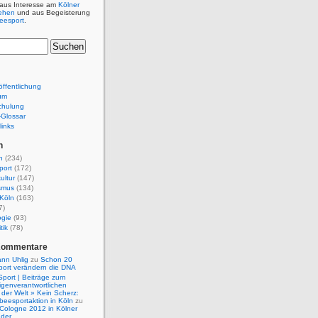
 aus Interesse am
Kölner
ehen
und aus Begeisterung
beesport
.
ffentlichung
um
chulung
e-Glossar
links
n
n
(234)
port
(172)
ultur
(147)
smus
(134)
Köln
(163)
7)
ogie
(93)
tik
(78)
Kommentare
nn Uhlig
zu
Schon 20
port verändern die DNA
Sport | Beiträge zum
igenverantwortlichen
der Welt » Kein Scherz:
isbeesportaktion in Köln
zu
 Cologne 2012 in Kölner
nder