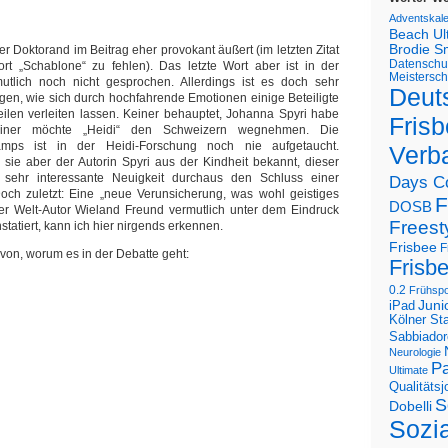
Adventskal
Beach U
Brodie S
r Doktorand im Beitrag eher provokant äußert (im letzten Zitat
Datenschu
rt „Schablone“ zu fehlen). Das letzte Wort aber ist in der
Meistersch
utlich noch nicht gesprochen. Allerdings ist es doch sehr
Deut
olgen, wie sich durch hochfahrende Emotionen einige Beteiligte
eilen verleiten lassen. Keiner behauptet, Johanna Spyri habe
Frisb
einer möchte „Heidi“ den Schweizern wegnehmen. Die
mps ist in der Heidi-Forschung noch nie aufgetaucht.
Verb
sie aber der Autorin Spyri aus der Kindheit bekannt, dieser
 sehr interessante Neuigkeit durchaus den Schluss einer
Days C
. Doch zuletzt: Eine „neue Verunsicherung, was wohl geistiges
F
DOSB
der Welt-Autor Wieland Freund vermutlich unter dem Eindruck
Freest
statiert, kann ich hier nirgends erkennen.
Frisbee
F
avon, worum es in der Debatte geht:
Frisb
0.2
Frühspo
Juni
iPad
Kölner St
Sabbiador
Neurologie
Pa
Ultimate
Qualitäts
S
Dobelli
Sozi