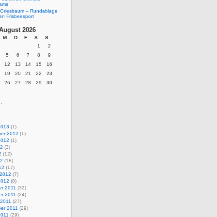
eams
Griesbaum – Rundablage
en Frisbeesport
August 2026
M
D
F
S
S
1
2
5
6
7
8
9
12
13
14
15
16
19
20
21
22
23
26
27
28
29
30
.
2013
(1)
er 2012
(1)
2012
(1)
12
(3)
2
(12)
12
(18)
12
(17)
 2012
(7)
2012
(8)
r 2011
(32)
r 2011
(24)
 2011
(27)
er 2011
(29)
2011
(29)