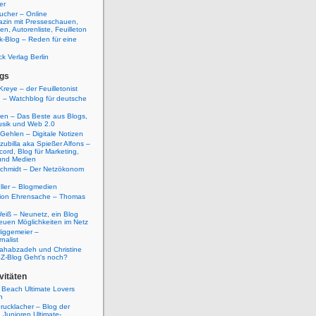
er
ucher – Online
azin mit Presseschauen,
n, Autorenliste, Feuilleton
k-Blog – Reden für eine
ck Verlag Berlin
gs
Kreye – der Feuilletonist
g – Watchblog für deutsche
ten – Das Beste aus Blogs,
usik und Web 2.0
 Gehlen – Digitale Notizen
zubilla aka Spießer Alfons –
cord, Blog für Marketing,
und Medien
Schmidt – Der Netzökonom
ller – Blogmedien
etion Ehrensache – Thomas
eiß – Neunetz, ein Blog
euen Möglichkeiten im Netz
iggemeier –
nalist
ahabzadeh und Christine
SZ-Blog Geht's noch?
vitäten
 Beach Ultimate Lovers
n
rucklacher – Blog der
Junioren Ultimate-