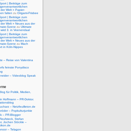
Sport | Beiträge zum
igenverantwortlichen
der Welt » Papier-
en falten
zu
Origami-Frisbee
Sport | Beiträge zum
igenverantwortlichen
 der Welt » Neues aus der
timate-Szene
zu
Ultimate
 wird 3. in Veenendaal
Sport | Beiträge zum
igenverantwortlichen
 der Welt » Neues aus der
timate-Szene
zu
Mach
rt in Köln-Nippes
e – Reise von Valentina
rfs feinste Ponydisco
og
hneider – Videoblog Speak
erne
log für Politik, Medien,
tin Hoffmann – PR-Doktor.
tionsblog
ucharz – Netzfeuilleton.de
röder – Popkulturjunkie
ck – PR-Blogger
Reufsteck, Stefan
r, Jochen Stöckle –
xikon.de
hnoor – Telagon