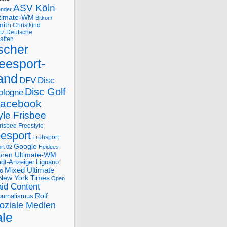
ASV Köln
ender
ltimate-WM
Bitkom
mith
Christkind
tz
Deutsche
aften
scher
eesport-
and
DFV
Disc
Disc Golf
ologne
acebook
yle Frisbee
risbee Freestyle
eesport
Frühsport
Google
rt 02
Heidees
oren Ultimate-WM
adt-Anzeiger
Lignano
Mixed Ultimate
o
New York Times
Open
id Content
Rolf
journalismus
oziale Medien
ale