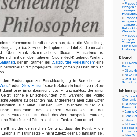
Frisbee-
einzigen e
Teamsport 
Flugscheib
Frisbee-
einzigen e
Teamsport
Kölner Ul
Chorweiler
Frisbee-
einzigen e
seinem Kommentar bereits davon aus, dass die Vorstellung,
Teamsport
Kölner Ul
askingfähiger (so 80% der Befragten einer Intel-Studie im Jahr
Frisbeespo
st. Über Frank Schirrmachers Slogan „Multitasking ist
der sich mit der oben zitierten Studie deckt) gelangt Wieland
Blogroll
Safranski
, der im Rahmen der „
Salzburger Vorlesungen
“ eine
11 Monat
Kiefer
 Zeitsouveränität“ propagierte. Biorhythmen passten sich an
Düsseldo
an.
News-Bl
Wolf Sc
nden Forderungen zur Entschleunigung in Bereichen wie
Schneider
Media
“ oder „
Slow Fiction
“ sprach Safranski hierbei von „Slow
t damit eine Entschleunigung des Finanzmarktes, der unter
Ich lese g
t Geld“) schnelle Entscheidungen trifft, während die Politik
Carta – B
Ökonomie
tische Abläufe zu beachten hat, andererseits aber zum Opfer
Dr. Kers
unikation auf allen Kanälen wird. Während früher die
Kommunika
eignisse außerhalb des eigenen Wirkkreises in der
Jannis K
 erlebt wurden und nur durch das Wort transportiert wurden,
Jens Sch
eine Bilderflut und Erlebnisdichte in Echtzeit überfordert.
Klaus E
Michael 
Niggemeye
ließt mit der geistreichen Sentenz, dass die Politik – die
Fernsehle
rlebnis im Futur setze – nicht zuletzt deshalb langsam sei,
Mike Sc