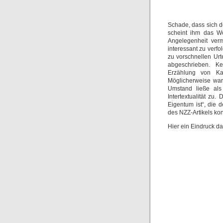
Schade, dass sich de
scheint ihm das Wo
Angelegenheit verm
interessant zu verf
zu vorschnellen Urt
abgeschrieben. K
Erzählung von Ka
Möglicherweise war 
Umstand ließe als
Intertextualität zu
Eigentum ist“, die 
des NZZ-Artikels kon
Hier ein Eindruck d