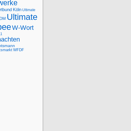
werke
rtbund Köln
Ultimate
Ultimate
-DM
bee
W-Wort
11
achten
htsmann
tsmarkt
WFDF