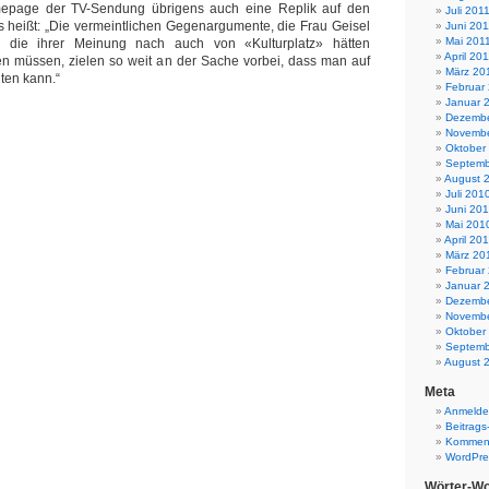
mepage der TV-Sendung übrigens auch eine Replik auf den
Juli 201
es heißt: „Die vermeintlichen Gegenargumente, die Frau Geisel
Juni 201
Mai 201
d die ihrer Meinung nach auch von «Kulturplatz» hätten
April 20
en müssen, zielen so weit an der Sache vorbei, dass man auf
März 20
hten kann.“
Februar
Januar 
Dezembe
Novembe
Oktober
Septemb
August 
Juli 201
Juni 20
Mai 201
April 20
März 20
Februar
Januar 
Dezembe
Novembe
Oktober
Septemb
August 
Meta
Anmeld
Beitrags
Komment
WordPre
Wörter-Wo