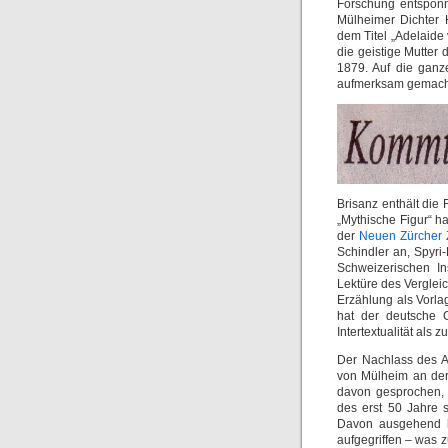
Forschung entsponn
Mülheimer Dichter
dem Titel „Adelaide
die geistige Mutter 
1879. Auf die ganz
aufmerksam gemach
Brisanz enthält die 
„Mythische Figur“ h
der
Neuen Zürcher 
Schindler an, Spyri-
Schweizerischen In
Lektüre des Verglei
Erzählung als Vorla
hat der deutsche G
Intertextualität als 
Der Nachlass des A
von Mülheim an der
davon gesprochen, d
des erst 50 Jahre 
Davon ausgehend ha
aufgegriffen – was z