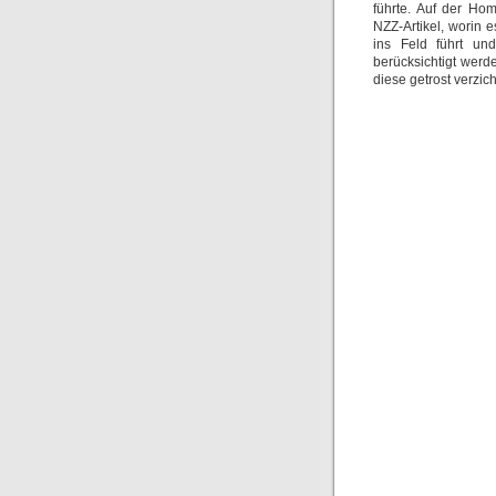
führte. Auf der Ho
NZZ-Artikel, worin 
ins Feld führt un
berücksichtigt werd
diese getrost verzic