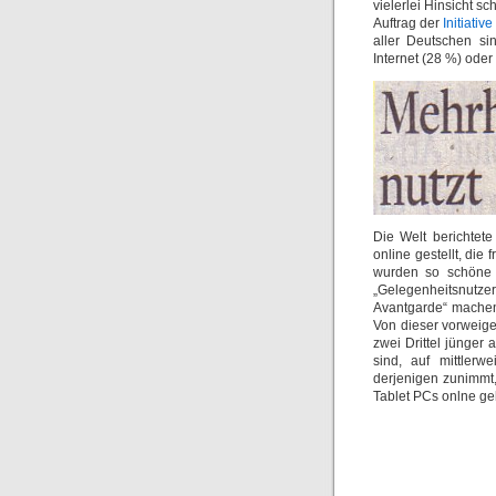
vielerlei Hinsicht 
Auftrag der
Initiativ
aller Deutschen s
Internet (28 %) oder
Die Welt berichtete
online gestellt, die
wurden so schöne B
„Gelegenheitsnutze
Avantgarde“ machen
Von dieser vorweig
zwei Drittel jünger 
sind, auf mittlerw
derjenigen zunimmt
Tablet PCs onlne ge