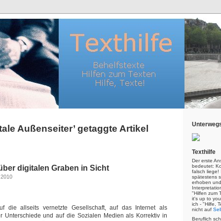
Unterwegs
itale Außenseiter’ getaggte Artikel
Texthilfe
Der erste An
bedeutet: Kor
ber digitalen Graben in Sicht
falsch liege
 2010
spätestens s
erhoben und
Interpretatio
"Hilfen zum 
it's up to yo
ich - "Hilfe,
 die allseits vernetzte Gesellschaft, auf das Internet als
nicht auf
Sel
r Unterschiede und auf die Sozialen Medien als Korrektiv in
Beruflich sc