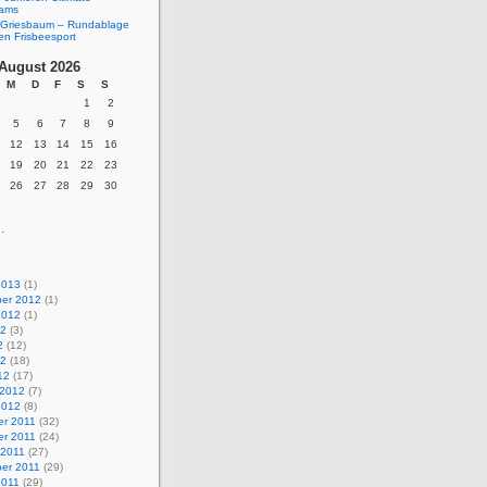
eams
Griesbaum – Rundablage
en Frisbeesport
August 2026
M
D
F
S
S
1
2
5
6
7
8
9
12
13
14
15
16
19
20
21
22
23
26
27
28
29
30
.
2013
(1)
er 2012
(1)
2012
(1)
12
(3)
2
(12)
12
(18)
12
(17)
 2012
(7)
2012
(8)
r 2011
(32)
r 2011
(24)
 2011
(27)
er 2011
(29)
2011
(29)