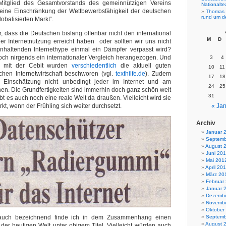
Mitglied des Gesamtvorstands des gemeinnützigen Vereins
Nationalt
 „eine Einschränkung der Wettbewerbsfähigkeit der deutschen
Thomas 
rund um d
lobalisierten Markt“.
r, dass die Deutschen bislang offenbar nicht den international
M
D
er Internetnutzung erreicht haben oder sollten wir uns nicht
nhaltenden Internethype einmal ein Dämpfer verpasst wird?
doch nirgends ein internationaler Vergleich herangezogen. Und
3
4
 mit der Cebit wurden
verschiedentlich
die aktuell guten
10
11
hen Internetwirtschaft beschworen (vgl.
texthilfe.de
). Zudem
17
18
Einschätzung nicht unbedingt jeder im Internet und am
24
25
en. Die Grundfertigkeiten sind immerhin doch ganz schön weit
31
ibt es auch noch eine reale Welt da draußen. Vielleicht wird sie
kt, wenn der Frühling sich weiter durchsetzt.
« Jan
Archiv
Januar 
Septemb
August 
Juni 20
Mai 201
April 20
März 20
Februar
Januar 
Dezembe
Novembe
Oktober
 auch bezeichnend finde ich in dem Zusammenhang einen
Septemb
August 
der heutigen Welt unter obigem Titel. Vielleicht würden auch