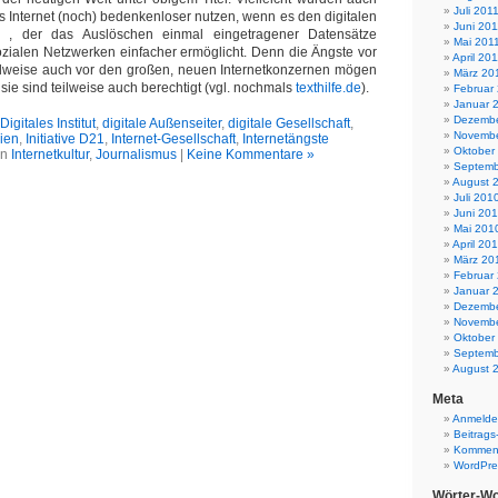
Juli 201
 Internet (noch) bedenkenloser nutzen, wenn es den digitalen
Juni 201
, der das Auslöschen einmal eingetragener Datensätze
Mai 201
ozialen Netzwerken einfacher ermöglicht. Denn die Ängste vor
April 20
eilweise auch vor den großen, neuen Internetkonzernen mögen
März 20
, sie sind teilweise auch berechtigt (vgl. nochmals
texthilfe.de
).
Februar
Januar 
Dezembe
igitales Institut
,
digitale Außenseiter
,
digitale Gesellschaft
,
Novembe
ien
,
Initiative D21
,
Internet-Gesellschaft
,
Internetängste
Oktober
in
Internetkultur
,
Journalismus
|
Keine Kommentare »
Septemb
August 
Juli 201
Juni 20
Mai 201
April 20
März 20
Februar
Januar 
Dezembe
Novembe
Oktober
Septemb
August 
Meta
Anmeld
Beitrags
Komment
WordPre
Wörter-Wo