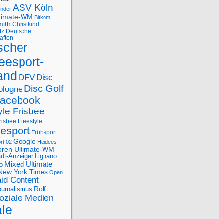
ASV Köln
ender
ltimate-WM
Bitkom
mith
Christkind
tz
Deutsche
aften
scher
eesport-
and
DFV
Disc
Disc Golf
ologne
acebook
yle Frisbee
risbee Freestyle
eesport
Frühsport
Google
rt 02
Heidees
oren Ultimate-WM
adt-Anzeiger
Lignano
Mixed Ultimate
o
New York Times
Open
id Content
Rolf
journalismus
oziale Medien
ale