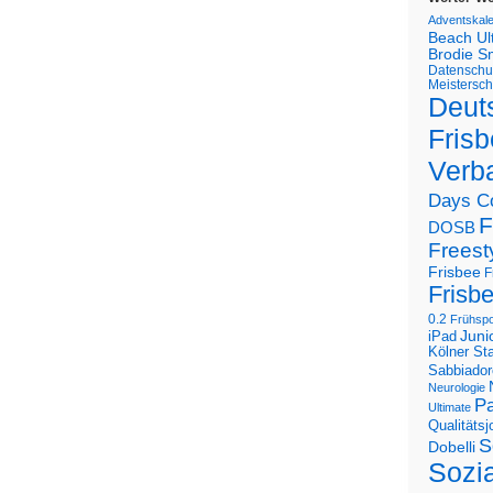
Adventskal
Beach U
Brodie S
Datenschu
Meistersch
Deut
Frisb
Verb
Days C
F
DOSB
Freest
Frisbee
F
Frisb
0.2
Frühspo
Juni
iPad
Kölner St
Sabbiador
Neurologie
Pa
Ultimate
Qualitäts
S
Dobelli
Sozi