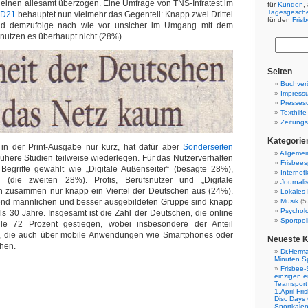
scheinen allesamt überzogen. Eine Umfrage von TNS-Infratest im
für
Kunden
,
Tagesgesch
e D21
behauptet nun vielmehr das Gegenteil: Knapp zwei Drittel
für den
Fris
ind demzufolge nach wie vor unsicher im Umgang mit dem
 nutzen es überhaupt nicht (28%).
Seiten
Buchverö
Impress
Presses
Texthilf
Zeitungs
Kategorie
 in der Print-Ausgabe nur kurz, hat dafür aber
Sonderseiten
Allgemei
 frühere Studien teilweise wiederlegen. Für das Nutzerverhalten
Frisbees
egriffe gewählt wie „Digitale Außenseiter“ (besagte 28%),
Internetk
r (die zweiten 28%). Profis, Berufsnutzer und „Digitale
Journali
 zusammen nur knapp ein Viertel der Deutschen aus (24%).
Lokales 
end männlichen und besser ausgebildeten Gruppe sind knapp
Musik
(5
Psychol
als 30 Jahre. Insgesamt ist die Zahl der Deutschen, die online
Sportpoli
eile 72 Prozent gestiegen, wobei insbesondere der Anteil
, die auch über mobile Anwendungen wie Smartphones oder
Neueste 
hen.
Dr.Herma
Minuten S
Frisbee-
einzigen e
Teamsport 
1.April Fr
Disc Days
Sportkale