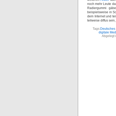
noch mehr Leute das
Radiergummi gäbe 
beispielsweise in S
dem Internet und t
teilweise diffus sein
Tags:
Deutsches D
digitale Med
Abgelegt 