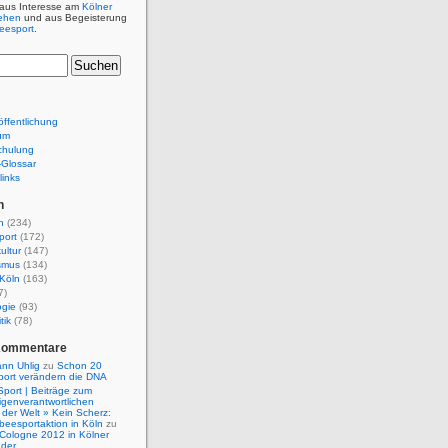
 aus Interesse am
Kölner
ehen
und aus Begeisterung
beesport
.
ffentlichung
um
chulung
e-Glossar
links
n
n
(234)
port
(172)
ultur
(147)
smus
(134)
Köln
(163)
7)
ogie
(93)
tik
(78)
Kommentare
nn Uhlig
zu
Schon 20
port verändern die DNA
Sport | Beiträge zum
igenverantwortlichen
der Welt » Kein Scherz:
isbeesportaktion in Köln
zu
 Cologne 2012 in Kölner
nder