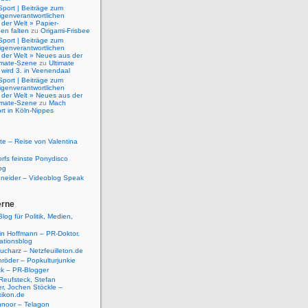
Sport | Beiträge zum
igenverantwortlichen
der Welt » Papier-
en falten
zu
Origami-Frisbee
Sport | Beiträge zum
igenverantwortlichen
 der Welt » Neues aus der
timate-Szene
zu
Ultimate
 wird 3. in Veenendaal
Sport | Beiträge zum
igenverantwortlichen
 der Welt » Neues aus der
timate-Szene
zu
Mach
rt in Köln-Nippes
e – Reise von Valentina
rfs feinste Ponydisco
og
hneider – Videoblog Speak
erne
log für Politik, Medien,
tin Hoffmann – PR-Doktor.
tionsblog
ucharz – Netzfeuilleton.de
röder – Popkulturjunkie
ck – PR-Blogger
Reufsteck, Stefan
r, Jochen Stöckle –
xikon.de
hnoor – Telagon