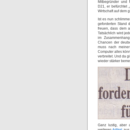
Mitbegründer und 
D21, er befürchtet
Wirtschaft auf dem g
Ist es nun schlimme
geforderten Stand d
freuen, dass dem a
Tatsächlich wird je
im Zusammenhang
Chancen der deutsc
muss nach meiner 
Computer alles könn
verbreitet. Und da g
wieder stärker bemer
Ganz lustig, aber
weiteren
Artikel
aus 