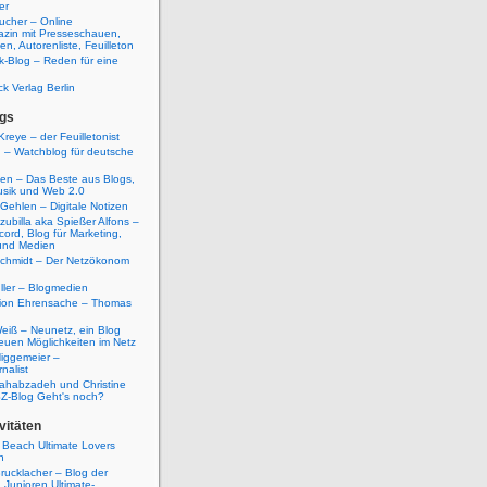
er
ucher – Online
azin mit Presseschauen,
n, Autorenliste, Feuilleton
k-Blog – Reden für eine
ck Verlag Berlin
gs
Kreye – der Feuilletonist
g – Watchblog für deutsche
ten – Das Beste aus Blogs,
usik und Web 2.0
 Gehlen – Digitale Notizen
zubilla aka Spießer Alfons –
cord, Blog für Marketing,
und Medien
Schmidt – Der Netzökonom
ller – Blogmedien
etion Ehrensache – Thomas
eiß – Neunetz, ein Blog
euen Möglichkeiten im Netz
iggemeier –
nalist
ahabzadeh und Christine
SZ-Blog Geht's noch?
vitäten
 Beach Ultimate Lovers
n
rucklacher – Blog der
Junioren Ultimate-