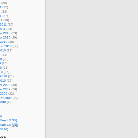
1
(20)
1
(22)
1
(28)
11
(27)
11
(30)
 2011
(26)
2011
(23)
r 2010
(23)
r 2010
(29)
 2010
(26)
er 2010
(30)
2010
(13)
0
(21)
10
(20)
0
(26)
10
(21)
10
(27)
 2010
(24)
2010
(26)
r 2009
(30)
r 2009
(29)
 2009
(22)
er 2009
(29)
2009
(1)
en
-Feed (
)
RSS
are als
RSS
ss.org
lke