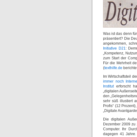
Was ist das denn fü
präsentiert? Die Deu
angekommen, schre
Initiative D21
: Demn
„Kompetenz, Nutzung
zum Start der Com
Für die Mehrheit der
(
texthilfe.de
berichtet
Im Wirtschaftsteil d
immer noch Interne
Institut
erforscht ha
„digitalen Außenseit
den „Gelegenheitsnu
sehr süß illustiert 
Profis“ (12 Prozent)
„Digitale Avantgarde
Die digitalen Auße
Dezember 2009 zu zw
Computer. Ihr Durc
dagegen 41 Jahre. 