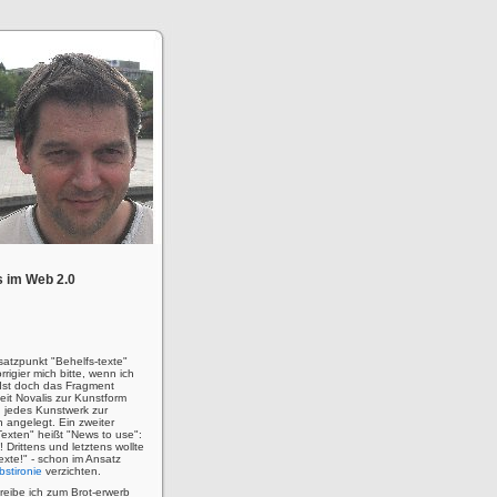
 im Web 2.0
satzpunkt "Behelfs-texte"
rigier mich bitte, wenn ich
! Ist doch das Fragment
eit Novalis zur Kunstform
 jedes Kunstwerk zur
n angelegt. Ein zweiter
Texten" heißt "News to use":
u! Drittens und letztens wollte
 Texte!" - schon im Ansatz
bstironie
verzichten.
hreibe ich zum Brot-erwerb