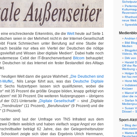
Sichelputz
Perlenta
Kulturmag
Rezensione
Rhethori
neue Welt
Spreebli
Medienblo
r eine erschreckende Erkenntnis, die die
Welt
heute auf Seite 1
tschen seien in der Mehrheit nicht in der Internet-Gesellschaft
Andrian 
Bild Blo
ibt Frank Schmiechen unter Berufung auf eine Studie der
Medien
ach besäße nur etwa ein Viertel der Deutschen die nötige
Blogpilo
svielfalt und Wissen über digitale Medien“. Dabei hatte noch
Videos, M
putermesse Cebit der IT-Branchenverband
Bitcom
behauptet:
Dirk von
Harald D
 Deutschen ist das Internet ein fester Bestandteil des Alltags
Off the Re
e).
Werbung 
Holger 
er heutigen Welt dann die ganze Wahrheit: „
Die Deutschen sind
bei faz.net
t-Muffel
„. Nils Lange führt aus, was das
Deutsche Digitale
Horst Mü
Indiskr
t: Sechs Nutzertypen lassen sich qualifizieren, wobei die
Knüwer
er“ mit 35 Prozent die größte Gruppe bilden, knapp gefolgt von
Marcel W
tzern“ mit 30 Prozent. Die weiteren Nutzergruppen – übrigens
über die n
auf der D21-Unterseite „
Digitale Gesellschaft
“ – sind „Digitale
Stefan N
Medienjour
, „Trendnutzer“ (11 Prozent), „Berufsnutzer“ (9 Prozent) und die
Susan V
“ (3 Prozent).
Dössel – 
nseiter sind laut der Umfrage von TNS Infratest aus dem
Sport-Akti
ei Dritteln weiblich und haben vielfach sogar Angst vor den
Blog der
hschnittsalter beträgt 62 Jahre, das der Gelegenheitsnutzer
Asscoiatio
Mattes B
Schockiert zeigte sich über das Ergebnis Ulrich Herrmann,
Deutschen 