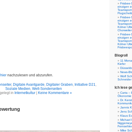
Frisbee-
einzigen e
Teamsport 
Flugscheib
Frisbee-
einzigen e
Teamsport
Kölner Ul
Chorweiler
Frisbee-
einzigen e
Teamsport
Kölner Ul
Frisbeespo
Blogroll
11 Monat
Kiefer
Düsseldo
News-Bl
t
hier
nachzulesen und abzurufen.
Wolf Sc
Schneider
enseiter
,
Digitale Avantgarde
,
Digitaler Graben
,
Initiative D21
,
Ich lese g
Soziale Medien
,
Welt-Sonderseiten
gelegt in
Internetkultur
|
Keine Kommentare »
Carta – B
Ökonomie
Dr. Kers
Kommunika
Jannis K
bewertung
Jens Sch
Klaus E
Michael 
Niggemeye
Fernsehle
Mike Sc