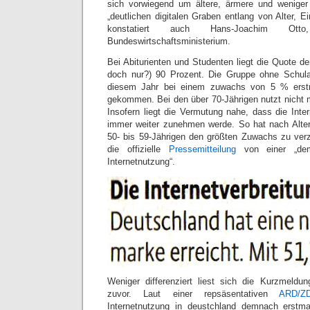
sich vorwiegend um ältere, ärmere und wenige
„deutlichen digitalen Graben entlang von Alter,
konstatiert auch Hans-Joachim Otto
Bundeswirtschaftsministerium.
Bei Abiturienten und Studenten liegt die Quote de
doch nur?) 90 Prozent. Die Gruppe ohne Schula
diesem Jahr bei einem zuwachs von 5 % erst
gekommen. Bei den über 70-Jährigen nutzt nicht ma
Insofern liegt die Vermutung nahe, dass die Inte
immer weiter zunehmen werde. So hat nach Alter
50- bis 59-Jährigen den größten Zuwachs zu verze
die offizielle
Pressemitteilung
von einer „dem
Internetnutzung“.
Weniger differenziert liest sich die Kurzmeld
zuvor. Laut einer repsäsentativen
ARD/ZD
Internetnutzung in deustchland demnach erstma