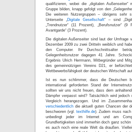
qualifizieren, wobei die „digitalen Außenseiter“
Gruppe bilden, knapp gefolgt von den „Gelegenhei
Die weiteren Nutzergruppen – übrigens sehr sü
Unterseite „
Digitale Gesellschaft
“ – sind „Digi
„Trendnutzer“ (11 Prozent), „Berufsnutzer“ (9 
Avantgarde“ (3 Prozent).
Die digitalen Außenseiter sind laut der Umfrage
Dezember 2009 zu zwei Dritteln weiblich und habe
den Computer. Ihr Durchschnittsalter bet
Gelegenheitsnutzer dagegen 41 Jahre. Schocki
Ergebnis Ulrich Herrmann, Mitbegründer und Mit
des gemeinnützigen Vereins D21, er befürchte
Wettbewerbsfähigkeit der deutschen Wirtschaft auf
Ist es nun schlimmer, dass die Deutschen bi
international geforderten Stand der Internetnu
sollten wir uns nicht freuen, dass dem anhaltend
Dämpfer verpasst wird? Tatsächlich wird jedoch n
Vergleich herangezogen. Und im Zusammenha
verschiedentlich
die aktuell guten Chancen der de
beschworen (vgl.
texthilfe.de
). Zudem muss nach 
unbedingt jeder im Internet und am Comp
Grundfertigkeiten sind immerhin doch ganz schön w
es auch noch eine reale Welt da draußen. Viellei