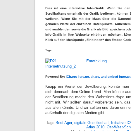
Dies ist eine interaktive Info-Grafik. Wenn Sie de
Scrollbalkens unterhalb der Grafik bedienen, können 
variieren. Wenn Sie mit der Maus über die Datenrei
genauen Werte der einzelnen Datenpunkte. Außerdem 
und ausblenden sowie die Grafik als Bild speichern od
Info-Grafik in Ihre Webseite einbinden möchten, kön
Klick auf den Menüpunkt „Einbinden“ den Embed Code
Tags:
Powered By:
iCharts | create, share, and embed interact
Knapp ein Viertel der Bevölkerung, könnte man s
sich demnach dem Online-Trend. Man könnte auch
der Bevölkerung macht den Wahnsinns-Hype um
nicht mit. Wir sollten darauf vorbereitet sein, d
ausfallen könnte. Und wir sollten uns daran erinn
außerhalb der digitalen Medien gibt.
Tags:
Best Ager
,
digitale Gesellschaft
,
Initiative D
Atlas 2010
,
Ost-West-Sch