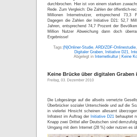
durchbrochen. Hier ist von einem starken zuwachs
Rede. Zum Vergleich: Die Zahlen der öffentlich-rec
Millionen Internetnutzer, entsprechend 73,3 
Dagegen die Zahlen der Initiative D21: 52,7 Mill
Jahren, entsprechend 74,7 Prozent der Bevölker
Million Nutzer Abweichung dann doch überra
Ergebnisse!
Tags:
(N)Onliner-Studie
,
ARD/ZDF-Onlinestudie
Digitaler Graben
,
Initiative D21
,
Int
Abgelegt in
Internetkultur
|
Keine K
Keine Brücke über digitalen Graben 
Freitag, 03. Dezember 2010
Die Lobgesänge auf die allseits vernetzte Gesells
Überbrücker sozialer Unterschiede und auf die So
in vielerlei Hinsicht scheinen allesamt überzo
Infratest im Auftrag der
Initiative D21
behauptet n
Knapp zwei Drittel aller Deutschen sind demzufol
Umgang mit dem Internet (28 %) oder nutzen es üb