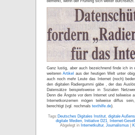
bemerkt, wenn der Frühling sich weiter durchsetzt.
Ganz lustig, aber auch bezeichnend finde ich 
weiteren
Artikel
aus der heutigen Welt unter obige
auch noch mehr Leute das Internet (noch) bede
den digitalen Radiergummi gäbe , der das Auslö
Datensätze beispielsweise in Sozialen Netzwer
Denn die Ängste vor dem Internet und teilweise 
Internetkonzernen mögen teilweise diffus sein
berechtigt (vgl. nochmals
texthilfe.de
).
Tags:
Deutsches Digitales Institut
,
digitale Außens
digitale Medien
,
Initiative D21
,
Internet-Gesel
Abgelegt in
Internetkultur
,
Journalismus
|
K