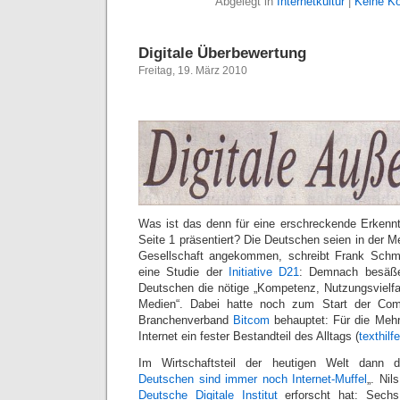
Abgelegt in
Internetkultur
|
Keine K
Digitale Überbewertung
Freitag, 19. März 2010
Was ist das denn für eine erschreckende Erkennt
Seite 1 präsentiert? Die Deutschen seien in der Meh
Gesellschaft angekommen, schreibt Frank Schm
eine Studie der
Initiative D21
: Demnach besäße 
Deutschen die nötige „Kompetenz, Nutzungsvielfal
Medien“. Dabei hatte noch zum Start der Com
Branchenverband
Bitcom
behauptet: Für die Mehr
Internet ein fester Bestandteil des Alltags (
texthilf
Im Wirtschaftsteil der heutigen Welt dann 
Deutschen sind immer noch Internet-Muffel
„. Nil
Deutsche Digitale Institut
erforscht hat: Sechs