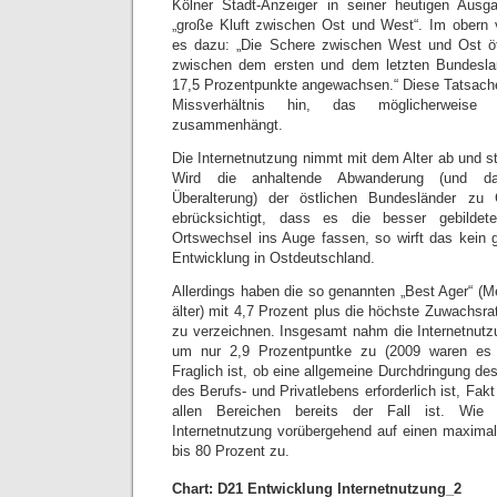
Kölner Stadt-Anzeiger in seiner heutigen Ausga
„große Kluft zwischen Ost und West“. Im obern v
es dazu: „Die Schere zwischen West und Ost öff
zwischen dem ersten und dem letzten Bundeslan
17,5 Prozentpunkte angewachsen.“ Diese Tatsache 
Missverhältnis hin, das möglicherweise
zusammenhängt.
Die Internetnutzung nimmt mit dem Alter ab und s
Wird die anhaltende Abwanderung (und dami
Überalterung) der östlichen Bundesländer zu
ebrücksichtigt, dass es die besser gebilde
Ortswechsel ins Auge fassen, so wirft das kein g
Entwicklung in Ostdeutschland.
Allerdings haben die so genannten „Best Ager“ (
älter) mit 4,7 Prozent plus die höchste Zuwachsrat
zu verzeichnen. Insgesamt nahm die Internetnut
um nur 2,9 Prozentpuntke zu (2009 waren es 
Fraglich ist, ob eine allgemeine Durchdringung des
des Berufs- und Privatlebens erforderlich ist, Fak
allen Bereichen bereits der Fall ist. Wie 
Internetnutzung vorübergehend auf einen maxima
bis 80 Prozent zu.
Chart: D21 Entwicklung Internetnutzung_2