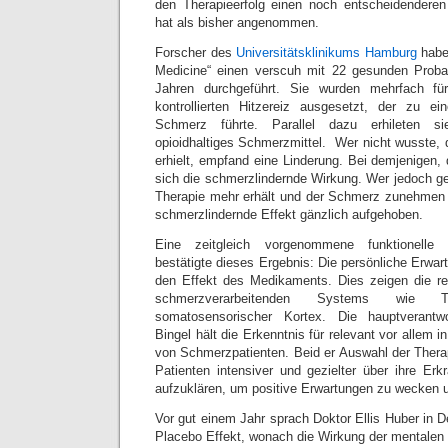
den Therapieerfolg einen noch entscheidenderen 
hat als bisher angenommen.
Forscher des
Universitätsklinikums Hamburg
haben
Medicine“ einen verscuh mit 22 gesunden Prob
Jahren durchgeführt. Sie wurden mehrfach f
kontrollierten Hitzereiz ausgesetzt, der zu ei
Schmerz führte. Parallel dazu erhileten s
opioidhaltiges Schmerzmittel. Wer nicht wusste, 
erhielt, empfand eine Linderung. Bei demjenigen,
sich die schmerzlindernde Wirkung. Wer jedoch g
Therapie mehr erhält und der Schmerz zunehmen 
schmerzlindernde Effekt gänzlich aufgehoben.
Eine zeitgleich vorgenommene funktionelle 
bestätigte dieses Ergebnis: Die persönliche Erwar
den Effekt des Medikaments. Dies zeigen die re
schmerzverarbeitenden Systems wie 
somatosensorischer Kortex. Die hauptverantwo
Bingel hält die Erkenntnis für relevant vor allem 
von Schmerzpatienten. Beid er Auswahl der Thera
Patienten intensiver und gezielter über ihre E
aufzuklären, um positive Erwartungen zu wecken 
Vor gut einem Jahr sprach Doktor Ellis Huber in 
Placebo Effekt, wonach die Wirkung der mentalen 