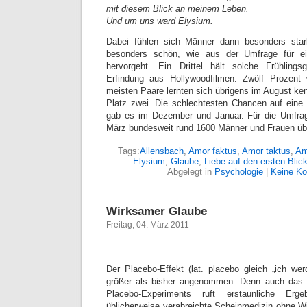
mit diesem Blick an meinem Leben.
Und um uns ward Elysium.
Dabei fühlen sich Männer dann besonders star
besonders schön, wie aus der Umfrage für ein
hervorgeht. Ein Drittel hält solche Frühling
Erfindung aus Hollywoodfilmen. Zwölf Prozent
meisten Paare lernten sich übrigens im August ke
Platz zwei. Die schlechtesten Chancen auf eine 
gab es im Dezember und Januar. Für die Umfra
März bundesweit rund 1600 Männer und Frauen übe
Tags:
Allensbach
,
Amor faktus
,
Amor taktus
,
Am
Elysium
,
Glaube
,
Liebe auf den ersten Blic
Abgelegt in
Psychologie
|
Keine K
Wirksamer Glaube
Freitag, 04. März 2011
Der Placebo-Effekt (lat. placebo gleich „ich wer
größer als bisher angenommen. Denn auch das 
Placebo-Experiments ruft erstaunliche Erg
üblicherweise verabreichte Scheinmedizin ohne Wi