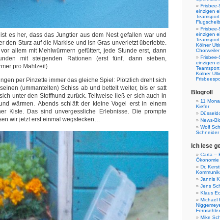
Frisbee-
einzigen e
Teamsport 
Flugscheib
Frisbee-
st es her, dass das Jungtier aus dem Nest gefallen war und
einzigen e
Teamsport
r den Sturz auf die Markise und isn Gras unverletzt überlebte.
Kölner Ul
vor allem mit Mehlwürmern gefüttert, jede Stunde erst, dann
Chorweiler
Frisbee-
tunden mit steigenden Rationen (erst fünf, dann sieben,
einzigen e
rmer pro Mahlzeit).
Teamsport
Kölner Ul
Frisbeespo
gen per Pinzette immer das gleiche Spiel: Plötzlich dreht sich
seinen (ummantelten) Schiss ab und bettelt weiter, bis er satt
Blogroll
 sich unter den Stoffhund zurück. Teilweise ließ er sich auch in
11 Monat
d wärmen. Abends schläft der kleine Vogel erst in einem
Kiefer
ner Kiste. Das sind unvergessliche Erlebnisse. Die prompte
Düsseldo
n wir jetzt erst einmal wegstecken…
News-Bl
Wolf Sc
Schneider
Ich lese g
Carta – B
Ökonomie
Dr. Kers
Kommunika
Jannis K
Jens Sch
Klaus E
Michael 
Niggemeye
Fernsehle
Mike Sc