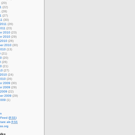
1
(20)
1
(22)
1
(28)
11
(27)
11
(30)
 2011
(26)
2011
(23)
r 2010
(23)
r 2010
(29)
 2010
(26)
er 2010
(30)
2010
(13)
0
(21)
10
(20)
0
(26)
10
(21)
10
(27)
 2010
(24)
2010
(26)
r 2009
(30)
r 2009
(29)
 2009
(22)
er 2009
(29)
2009
(1)
en
-Feed (
)
RSS
are als
RSS
ss.org
lke