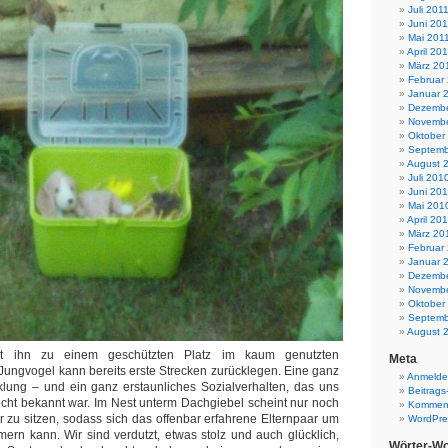
Juli 201
Juni 201
Mai 201
April 20
März 20
Februar
Januar 
Dezembe
Novembe
Oktober
Septemb
August 
Juli 201
Juni 20
Mai 201
April 20
März 20
Februar
Januar 
Dezembe
Novembe
Oktober
Septemb
August 
ert ihn zu einem geschützten Platz im kaum genutzten
Meta
Jungvogel kann bereits erste Strecken zurücklegen. Eine ganz
Anmeld
klung – und ein ganz erstaunliches Sozialverhalten, das uns
Beitrags
icht bekannt war. Im Nest unterm Dachgiebel scheint nur noch
Komment
er zu sitzen, sodass sich das offenbar erfahrene Elternpaar um
WordPre
rn kann. Wir sind verdutzt, etwas stolz und auch glücklich,
Wörter-Wo