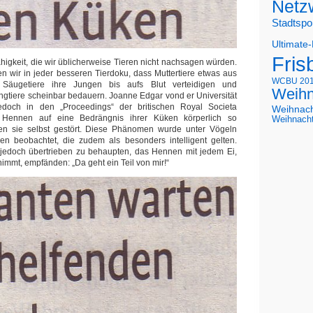
Netz
Stadtspo
Ultimate
Fris
ähigkeit, die wir üblicherweise Tieren nicht nachsagen würden.
en wir in jeder besseren Tierdoku, dass Muttertiere etwas aus
WCBU 20
Säugetiere ihre Jungen bis aufs Blut verteidigen und
Weihn
ngtiere scheinbar bedauern. Joanne Edgar vond er Universität
edoch in den „Proceedings“ der britischen Royal Societa
Weihnac
 Hennen auf eine Bedrängnis ihrer Küken körperlich so
Weihnach
en sie selbst gestört. Diese Phänomen wurde unter Vögeln
en beobachtet, die zudem als besonders intelligent gelten.
 jedoch übertrieben zu behaupten, das Hennen mit jedem Ei,
mmt, empfänden: „Da geht ein Teil von mir!“