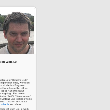
 im Web 2.0
satzpunkt "Behelfs-texte"
rigier mich bitte, wenn ich
! Ist doch das Fragment
eit Novalis zur Kunstform
 jedes Kunstwerk zur
n angelegt. Ein zweiter
Texten" heißt "News to use":
u! Drittens und letztens wollte
 Texte!" - schon im Ansatz
bstironie
verzichten.
hreibe ich zum Brot-erwerb