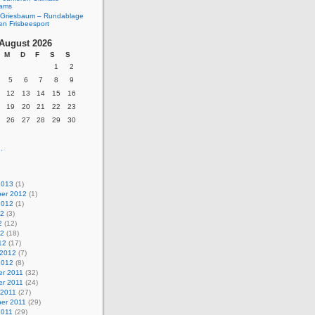
eams
Griesbaum – Rundablage
en Frisbeesport
August 2026
M
D
F
S
S
1
2
5
6
7
8
9
12
13
14
15
16
19
20
21
22
23
26
27
28
29
30
.
2013
(1)
er 2012
(1)
2012
(1)
12
(3)
2
(12)
12
(18)
12
(17)
 2012
(7)
2012
(8)
r 2011
(32)
r 2011
(24)
 2011
(27)
er 2011
(29)
2011
(29)