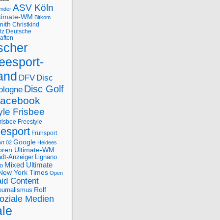
ASV Köln
ender
ltimate-WM
Bitkom
mith
Christkind
tz
Deutsche
aften
scher
eesport-
and
DFV
Disc
Disc Golf
ologne
acebook
yle Frisbee
risbee Freestyle
eesport
Frühsport
Google
rt 02
Heidees
oren Ultimate-WM
adt-Anzeiger
Lignano
Mixed Ultimate
o
New York Times
Open
id Content
Rolf
journalismus
oziale Medien
ale