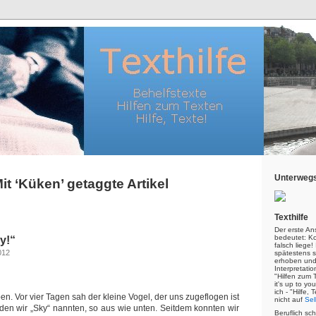
Unterwegs
it ‘Küken’ getaggte Artikel
Texthilfe
Der erste An
bedeutet: Kor
y!“
falsch liege
012
spätestens s
erhoben und
Interpretatio
"Hilfen zum 
it's up to yo
ich - "Hilfe,
en. Vor vier Tagen sah der kleine Vogel, der uns zugeflogen ist
nicht auf
Sel
d den wir „Sky“ nannten, so aus wie unten. Seitdem konnten wir
Beruflich sc