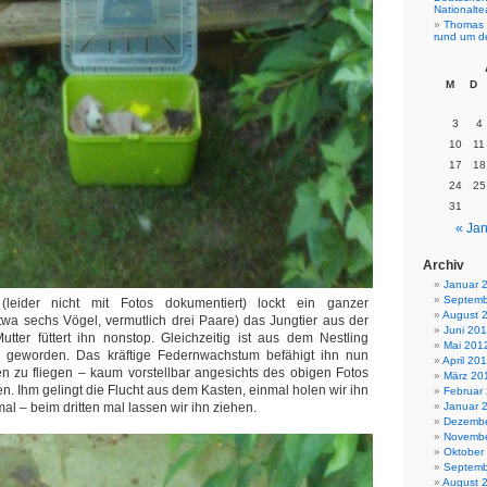
Nationalt
Thomas 
rund um d
M
D
3
4
10
11
17
18
24
25
31
« Jan
Archiv
Januar 
Septemb
 (leider nicht mit Fotos dokumentiert) lockt ein ganzer
August 
wa sechs Vögel, vermutlich drei Paare) das Jungtier aus der
Juni 20
utter füttert ihn nonstop. Gleichzeitig ist aus dem Nestling
Mai 201
ing geworden. Das kräftige Federnwachstum befähigt ihn nun
April 20
n zu fliegen – kaum vorstellbar angesichts des obigen Fotos
März 20
en. Ihm gelingt die Flucht aus dem Kasten, einmal holen wir ihn
Februar
mal – beim dritten mal lassen wir ihn ziehen.
Januar 
Dezembe
Novembe
Oktober
Septemb
August 