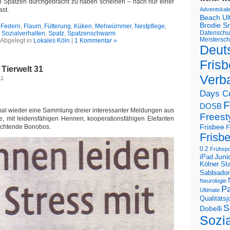
en Spatzen durchgebracht zu haben scheinen – nach nur einer
st.
Adventskal
Beach U
Brodie S
,
Federn
,
Flaum
,
Fütterung
,
Küken
,
Mehwürnmer
,
Nestpflege
,
Datenschu
Sozialverhalten
,
Spatz
,
Spatzenschwarm
Meistersch
Abgelegt in
Lokales Köln
|
1 Kommentar »
Deut
Frisb
Tierwelt 31
Verb
11
Days C
F
DOSB
mal wieder eine Sammlung dreier interessanter Meldungen aus
Freest
e, mit leidensfähigen Hennen, kooperationsfähigen Elefanten
Frisbee
achtende Bonobos.
F
Frisb
0.2
Frühspo
Juni
iPad
Kölner St
Sabbiador
Neurologie
Pa
Ultimate
Qualitäts
S
Dobelli
Sozi