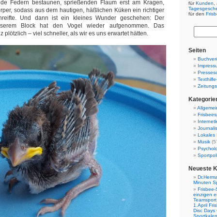
de Federn bestaunen, sprießenden Flaum erst am Kragen,
für
Kunden
,
Tagesgesch
per, sodass aus dem hautigen, häßlichen Küken ein richtiger
für den
Fris
nreifte. Und dann ist ein kleines Wunder geschehen: Der
nserem Block hat den Vogel wieder aufgenommen. Das
plötzlich – viel schneller, als wir es uns erwartet hätten.
Seiten
Buchverö
Impress
Presses
Texthilf
Zeitungs
Kategorie
Allgemei
Frisbees
Internetk
Journali
Lokales 
Musik
(5
Psychol
Sportpoli
Neueste 
Dr.Herma
Minuten S
Frisbee-
einzigen e
Teamsport 
1.April Fr
Disc Days
Sportkale