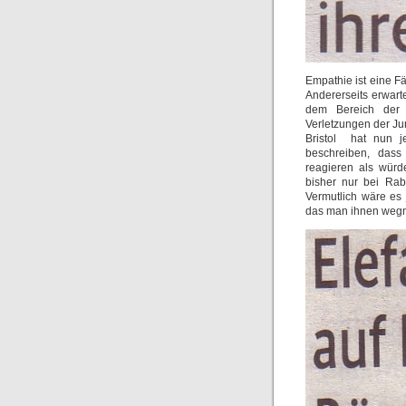
Empathie ist eine F
Andererseits erwart
dem Bereich der 
Verletzungen der Ju
Bristol hat nun j
beschreiben, dass
reagieren als würd
bisher nur bei Rab
Vermutlich wäre es
das man ihnen wegni