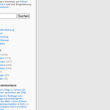
 aus Interesse am
Kölner
ehen
und aus Begeisterung
beesport
.
ffentlichung
um
chulung
e-Glossar
links
n
n
(234)
port
(172)
ultur
(147)
smus
(134)
Köln
(163)
7)
ogie
(93)
tik
(78)
Kommentare
nn Uhlig
zu
Schon 20
port verändern die DNA
Sport | Beiträge zum
igenverantwortlichen
der Welt » Kein Scherz:
isbeesportaktion in Köln
zu
 Cologne 2012 in Kölner
nder