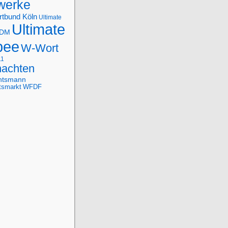
werke
rtbund Köln
Ultimate
Ultimate
-DM
bee
W-Wort
11
achten
htsmann
tsmarkt
WFDF