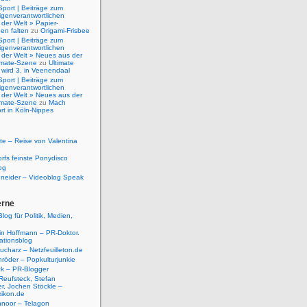
Sport | Beiträge zum
igenverantwortlichen
der Welt » Papier-
en falten
zu
Origami-Frisbee
Sport | Beiträge zum
igenverantwortlichen
 der Welt » Neues aus der
timate-Szene
zu
Ultimate
 wird 3. in Veenendaal
Sport | Beiträge zum
igenverantwortlichen
 der Welt » Neues aus der
timate-Szene
zu
Mach
rt in Köln-Nippes
e – Reise von Valentina
rfs feinste Ponydisco
og
hneider – Videoblog Speak
erne
log für Politik, Medien,
tin Hoffmann – PR-Doktor.
tionsblog
ucharz – Netzfeuilleton.de
röder – Popkulturjunkie
ck – PR-Blogger
Reufsteck, Stefan
r, Jochen Stöckle –
xikon.de
hnoor – Telagon