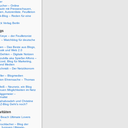
er
ucher – Online
azin mit Presseschauen,
n, Autorenliste, Feuilleton
k-Blog – Reden für eine
ck Verlag Berlin
gs
Kreye – der Feuilletonist
g – Watchblog für deutsche
ten – Das Beste aus Blogs,
usik und Web 2.0
 Gehlen – Digitale Notizen
zubilla aka Spießer Alfons –
cord, Blog für Marketing,
und Medien
Schmidt – Der Netzökonom
ller – Blogmedien
etion Ehrensache – Thomas
eiß – Neunetz, ein Blog
euen Möglichkeiten im Netz
iggemeier –
nalist
ahabzadeh und Christine
SZ-Blog Geht's noch?
vitäten
 Beach Ultimate Lovers
n
rucklacher – Blog der
Junioren Ultimate-