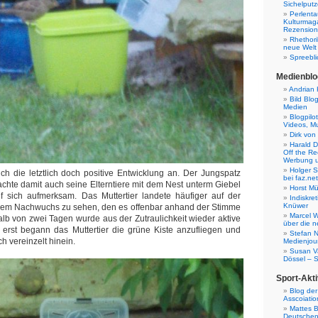
Sichelputz
Perlenta
Kulturmag
Rezensione
Rhethori
neue Welt
Spreebli
Medienblo
Andrian 
Bild Blo
Medien
Blogpilo
Videos, M
Dirk von
Harald D
Off the Re
Werbung 
Holger 
ich die letztlich doch positive Entwicklung an. Der Jungspatz
bei faz.net
machte damit auch seine Elterntiere mit dem Nest unterm Giebel
Horst Mü
 sich aufmerksam. Das Muttertier landete häufiger auf der
Indiskr
Knüwer
dem Nachwuchs zu sehen, den es offenbar anhand der Stimme
Marcel W
rhalb von zwei Tagen wurde aus der Zutraulichkeit wieder aktive
über die n
 erst begann das Muttertier die grüne Kiste anzufliegen und
Stefan N
h vereinzelt hinein.
Medienjour
Susan V
Dössel – 
Sport-Akti
Blog der
Asscoiatio
Mattes B
Deutschen 