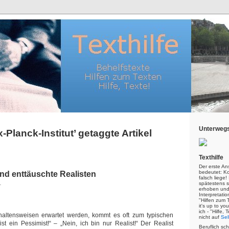
Unterwegs
x-Planck-Institut’ getaggte Artikel
Texthilfe
Der erste An
bedeutet: Kor
nd enttäuschte Realisten
falsch liege
1
spätestens s
erhoben und
Interpretatio
"Hilfen zum 
it's up to yo
ich - "Hilfe,
altensweisen erwartet werden, kommt es oft zum typischen
nicht auf
Sel
st ein Pessimist!“ – „Nein, ich bin nur Realist!“ Der Realist
Beruflich sc