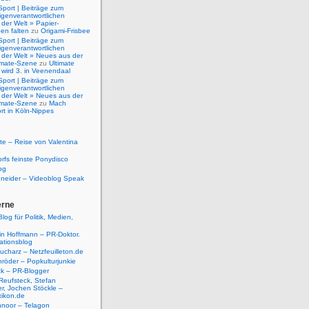
Sport | Beiträge zum
igenverantwortlichen
der Welt » Papier-
en falten
zu
Origami-Frisbee
Sport | Beiträge zum
igenverantwortlichen
 der Welt » Neues aus der
timate-Szene
zu
Ultimate
 wird 3. in Veenendaal
Sport | Beiträge zum
igenverantwortlichen
 der Welt » Neues aus der
timate-Szene
zu
Mach
rt in Köln-Nippes
e – Reise von Valentina
rfs feinste Ponydisco
og
hneider – Videoblog Speak
erne
log für Politik, Medien,
tin Hoffmann – PR-Doktor.
tionsblog
ucharz – Netzfeuilleton.de
röder – Popkulturjunkie
ck – PR-Blogger
Reufsteck, Stefan
r, Jochen Stöckle –
xikon.de
hnoor – Telagon