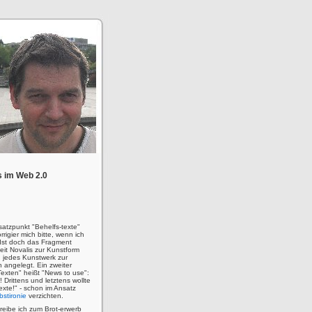
 im Web 2.0
satzpunkt "Behelfs-texte"
rigier mich bitte, wenn ich
! Ist doch das Fragment
eit Novalis zur Kunstform
 jedes Kunstwerk zur
n angelegt. Ein zweiter
Texten" heißt "News to use":
u! Drittens und letztens wollte
 Texte!" - schon im Ansatz
bstironie
verzichten.
hreibe ich zum Brot-erwerb