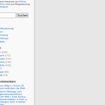
 aus Interesse am
Kölner
ehen
und aus Begeisterung
beesport
.
ffentlichung
um
chulung
e-Glossar
links
n
n
(234)
port
(172)
ultur
(147)
smus
(134)
Köln
(163)
7)
ogie
(93)
tik
(78)
Kommentare
nn Uhlig
zu
Schon 20
port verändern die DNA
Sport | Beiträge zum
igenverantwortlichen
der Welt » Kein Scherz:
isbeesportaktion in Köln
zu
 Cologne 2012 in Kölner
nder