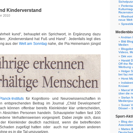
Sichelputz
Perlenta
Kulturmag
nd Kinderverstand
Rezensione
er 2010
Rhethori
neue Welt
Spreebli
Medienblo
hrheit kund“, behauptet ein Sprichwort, in Ergänzung dazu
Andrian 
en: „Kinderverstand hat Fuß und Hand“. Jedenfalls legt dies
Bild Blo
ung aus der
Welt am Sonntag
nahe, die Pia Heinemann jüngst
Medien
Blogpilo
Videos, M
Dirk von
Harald D
Off the Re
Werbung 
Holger 
bei faz.net
Horst Mü
Indiskr
Knüwer
Marcel W
über die n
Stefan N
lanck-Instituts
für Kognitions- und Neurowissenschaften in
Medienjour
n entsprechenden Beitrag im Journal „Child Development“
Susan V
nach können offenbar bereits Kleinkinder klar unterscheiden,
Dössel – 
n Absichten Personen handeln. Schauspieler hatten fast 100
Sport-Akti
iedene Verhaltensweisen vorgespielt. Dabei zeigte sich, dass
Blog der
t der Kleinkinder deutlich nachlässt, wenn die betreffenden
Asscoiatio
Schaden zugefügt hatten oder auch nur vorgaben anderen
Mattes B
ohne es in die Tat umzusetzen.
Deutschen 