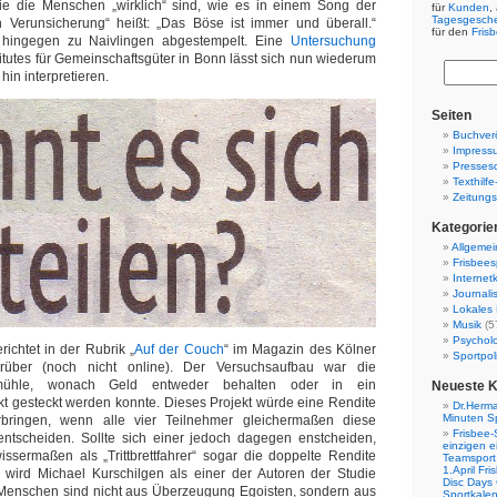
ie die Menschen „wirklich“ sind, wie es in einem Song der
für
Kunden
,
Tagesgesch
n Verunsicherung“ heißt: „Das Böse ist immer und überall.“
für den
Fris
 hingegen zu Naivlingen abgestempelt. Eine
Untersuchung
itutes für Gemeinschaftsgüter in Bonn lässt sich nun wiederum
hin interpretieren.
Seiten
Buchverö
Impress
Presses
Texthilf
Zeitungs
Kategorie
Allgemei
Frisbees
Internetk
Journali
Lokales 
Musik
(5
Psychol
ichtet in der Rubrik „
Auf der Couch
“ im Magazin des Kölner
Sportpoli
arüber (noch nicht online). Der Versuchsaufbau war die
kmühle, wonach Geld entweder behalten oder in ein
Neueste 
t gesteckt werden konnte. Dieses Projekt würde eine Rendite
Dr.Herma
Minuten S
bringen, wenn alle vier Teilnehmer gleichermaßen diese
Frisbee-
h entscheiden. Sollte sich einer jedoch dagegen enstcheiden,
einzigen e
ssermaßen als „Trittbrettfahrer“ sogar die doppelte Rendite
Teamsport 
1.April Fr
t wird Michael Kurschilgen als einer der Autoren der Studie
Disc Days
en Menschen sind nicht aus Überzeugung Egoisten, sondern aus
Sportkale