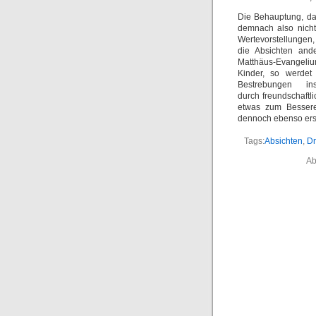
Die Behauptung, da
demnach also nicht
Wertevorstellungen,
die Absichten and
Matthäus-Evangeliu
Kinder, so werdet
Bestrebungen 
durch freundschaftl
etwas zum Besseren
dennoch ebenso ers
Tags:
Absichten
,
Dr
Ab