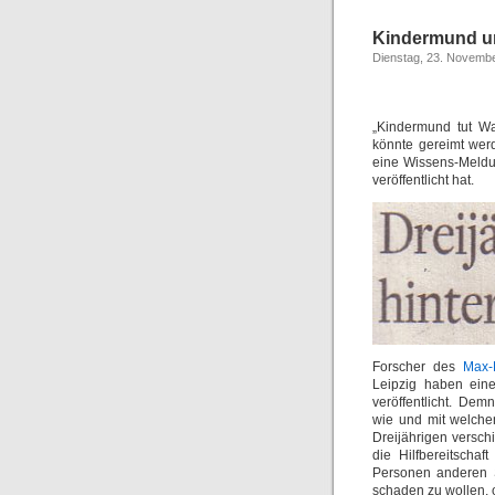
Kindermund u
Dienstag, 23. Novemb
„Kindermund tut Wa
könnte gereimt werd
eine Wissens-Meld
veröffentlicht hat.
Forscher des
Max-P
Leipzig haben eine
veröffentlicht. Dem
wie und mit welche
Dreijährigen versch
die Hilfbereitschaf
Personen anderen 
schaden zu wollen, 