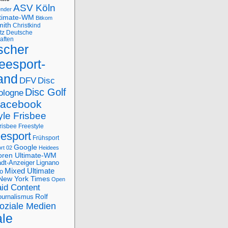
ASV Köln
ender
ltimate-WM
Bitkom
mith
Christkind
tz
Deutsche
aften
scher
eesport-
and
DFV
Disc
Disc Golf
ologne
acebook
yle Frisbee
risbee Freestyle
eesport
Frühsport
Google
rt 02
Heidees
oren Ultimate-WM
adt-Anzeiger
Lignano
Mixed Ultimate
o
New York Times
Open
id Content
Rolf
journalismus
oziale Medien
ale