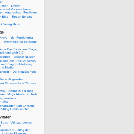
er
ucher – Online
azin mit Presseschauen,
n, Autorenliste, Feuilleton
k-Blog – Reden für eine
ck Verlag Berlin
gs
Kreye – der Feuilletonist
g – Watchblog für deutsche
ten – Das Beste aus Blogs,
usik und Web 2.0
 Gehlen – Digitale Notizen
zubilla aka Spießer Alfons –
cord, Blog für Marketing,
und Medien
Schmidt – Der Netzökonom
ller – Blogmedien
etion Ehrensache – Thomas
eiß – Neunetz, ein Blog
euen Möglichkeiten im Netz
iggemeier –
nalist
ahabzadeh und Christine
SZ-Blog Geht's noch?
vitäten
 Beach Ultimate Lovers
n
rucklacher – Blog der
Junioren Ultimate-