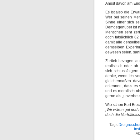
Angst davor, am En
Es ist also die Erw
Wer bei seinen Men
Sinne einer sich s
Demgegenüber ist na
Menschen sehr zerb
doch tatsächlich 82
damit alle denselbe
demselben Experime
gewesen seien, sank
Zurück bezogen auf
realistisch oder ob
sich schlussfolger
denke, wenn ich vor
gleichermaßen davo
erkennen, dass es 
und es moralisch abl
gerne als „unverbes
Wie schon Bert Brech
„Wir wären gut und n
doch die Verhältnisse
Tags:
Dreigrosche
Inst
Ab