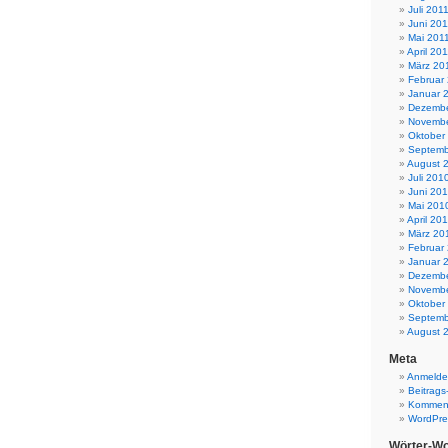
Juli 201
Juni 201
Mai 201
April 20
März 20
Februar
Januar 
Dezembe
Novembe
Oktober
Septemb
August 
Juli 201
Juni 20
Mai 201
April 20
März 20
Februar
Januar 
Dezembe
Novembe
Oktober
Septemb
August 
Meta
Anmeld
Beitrags
Komment
WordPre
Wörter-Wo