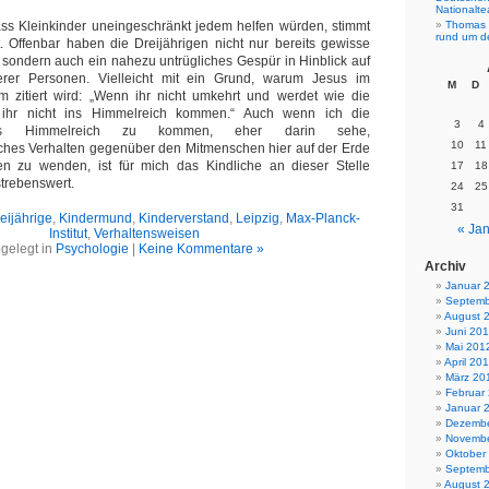
Nationalt
ss Kleinkinder uneingeschränkt jedem helfen würden, stimmt
Thomas 
rund um d
. Offenbar haben die Dreijährigen nicht nur bereits gewisse
 sondern auch ein nahezu untrügliches Gespür in Hinblick auf
erer Personen. Vielleicht mit ein Grund, warum Jesus im
M
D
m zitiert wird: „Wenn ihr nicht umkehrt und werdet wie die
 ihr nicht ins Himmelreich kommen.“ Auch wenn ich die
3
4
ins Himmelreich zu kommen, eher darin sehe,
10
11
iches Verhalten gegenüber den Mitmenschen hier auf der Erde
 zu wenden, ist für mich das Kindliche an dieser Stelle
17
18
trebenswert.
24
25
31
eijährige
,
Kindermund
,
Kinderverstand
,
Leipzig
,
Max-Planck-
« Jan
Institut
,
Verhaltensweisen
gelegt in
Psychologie
|
Keine Kommentare »
Archiv
Januar 
Septemb
August 
Juni 20
Mai 201
April 20
März 20
Februar
Januar 
Dezembe
Novembe
Oktober
Septemb
August 