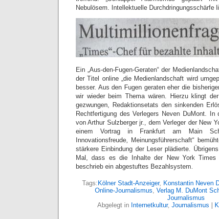
Nebulösem. Intellektuelle Durchdringungsschärfe li
Ein „Aus-den-Fugen-Geraten“ der Medienlandschaf
der Titel online „die Medienlandschaft wird umgepf
besser. Aus den Fugen geraten eher die bisherig
wir wieder beim Thema wären. Hierzu klingt der
gezwungen, Redaktionsetats den sinkenden Erlö
Rechtfertigung des Verlegers Neven DuMont. In 
von Arthur Sulzberger jr., dem Verleger der New Y
einem Vortrag in Frankfurt am Main Schl
Innovationsfreude, Meinungsführerschaft“ bemüht
stärkere Einbindung der Leser plädierte. Übrigens 
Mal, dass es die Inhalte der New York Times 
beschrieb ein abgestuftes Bezahlsystem.
Tags:
Kölner Stadt-Anzeiger
,
Konstantin Neven 
Online-Journalismus
,
Verlag M. DuMont Sc
Journalismus
Abgelegt in
Internetkultur
,
Journalismus
|
K