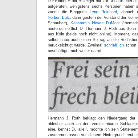
Der Kölner Stadt-Anzeiger hat zur Debatte über d
aufgerufen, wenigstens sechs Personen haben sic
zuerst die Bloggerin
Lena Reinhard
, danach d
Norbert Bolz
, dann gestern der Vorstand der Köl
Schauberg,
Konstantin Neven DuMont
(themati
heute schließlich Dr. Hermann J. Roth aus Bonn
aus Köln (beide noch nicht online). Moment, das 
selbst habe auch einen Beitrag an die Redaktion
berücksichtigt wurde. Zweimal
schrieb ich
schon 
beschäftige mich weiter damit…
Hermann J. Roth beklagt den Niedergang der m
ablesbar auch an den vergleichbaren Schlagzeil
eine, kennst Du alle!“, möchte ich sein Statemen
zusammenfassen.Vor diesem Hintergrund freut e