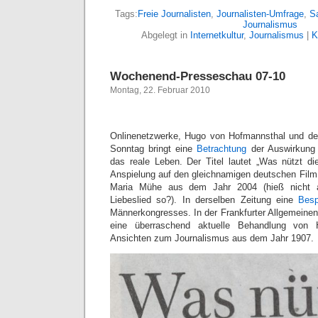
Tags:
Freie Journalisten
,
Journalisten-Umfrage
,
Sa
Journalismus
Abgelegt in
Internetkultur
,
Journalismus
|
K
Wochenend-Presseschau 07-10
Montag, 22. Februar 2010
Onlinenetzwerke, Hugo von Hofmannsthal und d
Sonntag bringt eine
Betrachtung
der Auswirkung v
das reale Leben. Der Titel lautet „Was nützt d
Anspielung auf den gleichnamigen deutschen Film 
Maria Mühe aus dem Jahr 2004 (hieß nicht a
Liebeslied so?). In derselben Zeitung eine
Besp
Männerkongresses. In der Frankfurter Allgemeine
eine überraschend aktuelle Behandlung von
Ansichten zum Journalismus aus dem Jahr 1907.