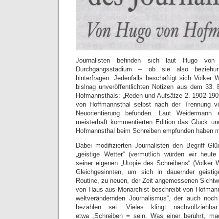
Journalisten befinden sich laut Hugo von
Durchgangsstadium – ob sie also beziehung
hinterfragen. Jedenfalls beschäftigt sich Volker
bislnag unveröffentlichten Notizen aus dem 33
Hofmannsthals: „Reden und Aufsätze 2. 1902-1909“
von Hoffmannsthal selbst nach der Trennung v
Neuorientierung befunden. Laut Weidermann 
meisterhaft kommentierten Edition das Glück un
Hofmannsthal beim Schreiben empfunden haben 
Dabei modifizierten Journalisten den Begriff Gl
„geistige Wetter“ (vermutlich würden wir heute
seiner eigenen „Utopie des Schreibens“ (Volker
Gleichgesinnten, um sich in dauernder geisti
Routine, zu neuen, der Zeit angemessenen Sicht
von Haus aus Monarchist beschreibt von Hofmann
weltverändernden Journalismus“, der auch noch
bezahlen sei. Vieles klingt nachvollziehb
etwa „Schreiben = sein. Was einer berührt, mac