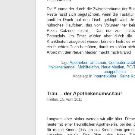
Die Summe der durch die Zwischenräume der Buc
Reste lässt sich begutachten, wenn die Tastatu
sanftem Druck auf den Tisch geklopft wird. J
hübsches Häufchen, das vom Volumen her beina
Pizza Calzone reicht… Das nur zur Illustra
Potenzials. Im Ernst würden aber durch die
Krankheiten ausgelöst werden können, heißt es we
ein feuchtes Tuch bemühen, damit es später nicht
Arbeit mit den Neuen Medien macht mich krank!
Tags:
Apotheken-Umschau
,
Computertastat
Hygienemängel
,
Mobiltelefon
,
Neue Medien
,
PC-T
unappetitlich
Abgelegt in
Internetkultur
|
Keine K
Trau… der Apothekenumschau!
Freitag, 15. April 2011
Langsam aber sicher werden wir alle älter. Diese
heute mit einer freundlichen Apothekerin, bei der 
für meine Kinder (das ich als Kind schon gerne