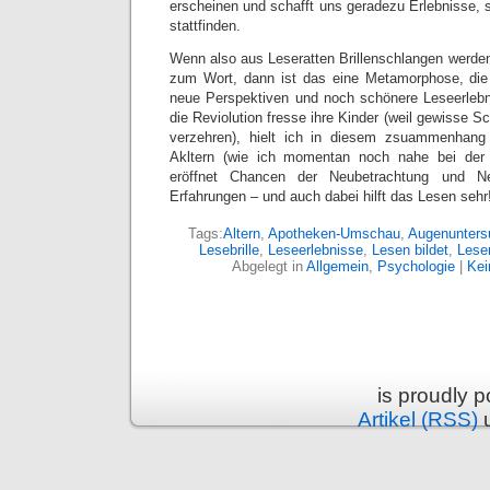
erscheinen und schafft uns geradezu Erlebnisse, 
stattfinden.
Wenn also aus Leseratten Brillenschlangen werden
zum Wort, dann ist das eine Metamorphose, die
neue Perspektiven und noch schönere Leseerlebn
die Reviolution fresse ihre Kinder (weil gewisse S
verzehren), hielt ich in diesem zsuammenhang 
Akltern (wie ich momentan noch nahe bei der
eröffnet Chancen der Neubetrachtung und Ne
Erfahrungen – und auch dabei hilft das Lesen sehr
Tags:
Altern
,
Apotheken-Umschau
,
Augenunters
Lesebrille
,
Leseerlebnisse
,
Lesen bildet
,
Leser
Abgelegt in
Allgemein
,
Psychologie
|
Kei
is proudly 
Artikel (RSS)