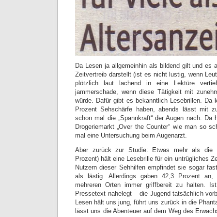
Da Lesen ja allgemeinhin als bildend gilt und es
Zeitvertreib darstellt (ist es nicht lustig, wenn L
plötzlich laut lachend in eine Lektüre verti
jammerschade, wenn diese Tätigkeit mit zuneh
würde. Dafür gibt es bekanntlich Lesebrillen. D
Prozent Sehschärfe haben, abends lässt mit z
schon mal die „Spannkraft“ der Augen nach. Da he
Drogeriemarkt „Over the Counter“ wie man so sch
mal eine Untersuchung beim Augenarzt.
Aber zurück zur Studie: Etwas mehr als die 
Prozent) hält eine Lesebrille für ein untrügliches 
Nutzern dieser Sehhilfen empfindet sie sogar fast 
als lästig. Allerdings gaben 42,3 Prozent an, 
mehreren Orten immer griffbereit zu halten. I
Pressetext nahelegt – die Jugend tatsächlich vor
Lesen hält uns jung, führt uns zurück in die Phant
lässt uns die Abenteuer auf dem Weg des Erwach