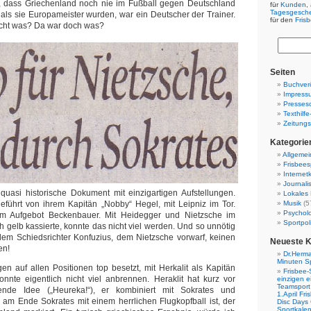
n, dass Griechenland noch nie im Fußball gegen Deutschland
für
Kunden
,
Tagesgesch
ls sie Europameister wurden, war ein Deutscher der Trainer.
für den
Fris
icht was? Da war doch was?
Seiten
Buchverö
Impress
Presses
Texthilf
Zeitungs
Kategorie
Allgemei
Frisbees
Internetk
Journali
 quasi historische Dokument mit einzigartigen Aufstellungen.
Lokales 
eführt von ihrem Kapitän „Nobby“ Hegel, mit Leipniz im Tor.
Musik
(5
Psychol
im Aufgebot Beckenbauer. Mit Heidegger und Nietzsche im
Sportpoli
h gelb kassierte, konnte das nicht viel werden. Und so unnötig
dem Schiedsrichter Konfuzius, dem Nietzsche vorwarf, keinen
Neueste 
en!
Dr.Herma
Minuten S
n auf allen Positionen top besetzt, mit Herkalit als Kapitän
Frisbee-
nnte eigentlich nicht viel anbrennen. Heraklit hat kurz vor
einzigen e
Teamsport 
nde Idee („Heureka!“), er kombiniert mit Sokrates und
1.April Fr
am Ende Sokrates mit einem herrlichen Flugkopfball ist, der
Disc Days
Sportkale