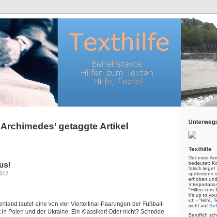
Unterwegs
‘Archimedes’ getaggte Artikel
Texthilfe
Der erste An
bedeutet: Kor
us!
falsch liege
2012
spätestens s
erhoben und
Interpretatio
"Hilfen zum 
it's up to yo
ich - "Hilfe,
nland lautet eine von vier Viertelfinal-Paarungen der Fußball-
nicht auf
Sel
 in Polen und der Ukraine. Ein Klassiker! Oder nicht? Schnöde
Beruflich sc