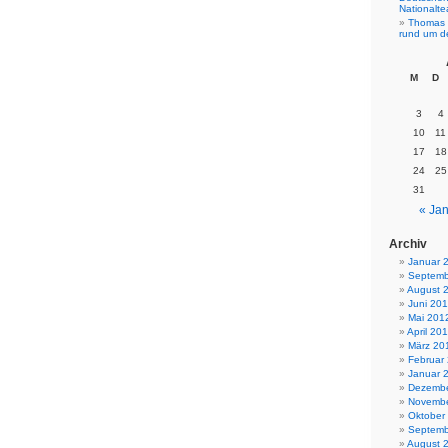
Nationalt
Thomas 
rund um d
M
D
3
4
10
11
17
18
24
25
31
« Jan
Archiv
Januar 
Septemb
August 
Juni 20
Mai 201
April 20
März 20
Februar
Januar 
Dezembe
Novembe
Oktober
Septemb
August 