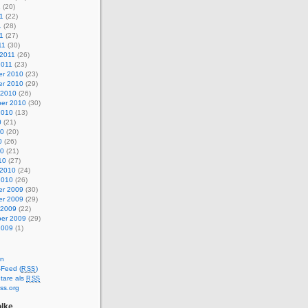
1
(20)
1
(22)
1
(28)
11
(27)
11
(30)
 2011
(26)
2011
(23)
r 2010
(23)
r 2010
(29)
 2010
(26)
er 2010
(30)
2010
(13)
0
(21)
10
(20)
0
(26)
10
(21)
10
(27)
 2010
(24)
2010
(26)
r 2009
(30)
r 2009
(29)
 2009
(22)
er 2009
(29)
2009
(1)
en
-Feed (
)
RSS
are als
RSS
ss.org
lke