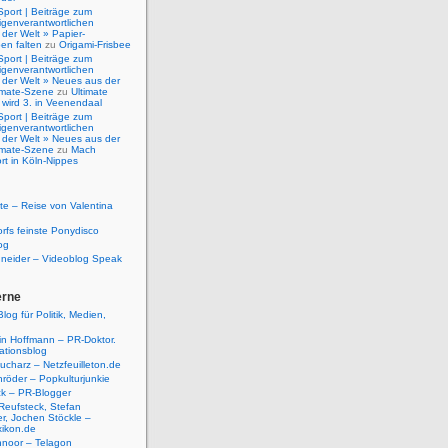
Sport | Beiträge zum
igenverantwortlichen
der Welt » Papier-
en falten
zu
Origami-Frisbee
Sport | Beiträge zum
igenverantwortlichen
 der Welt » Neues aus der
timate-Szene
zu
Ultimate
 wird 3. in Veenendaal
Sport | Beiträge zum
igenverantwortlichen
 der Welt » Neues aus der
timate-Szene
zu
Mach
rt in Köln-Nippes
e – Reise von Valentina
rfs feinste Ponydisco
og
hneider – Videoblog Speak
erne
log für Politik, Medien,
tin Hoffmann – PR-Doktor.
tionsblog
ucharz – Netzfeuilleton.de
röder – Popkulturjunkie
ck – PR-Blogger
Reufsteck, Stefan
r, Jochen Stöckle –
xikon.de
hnoor – Telagon