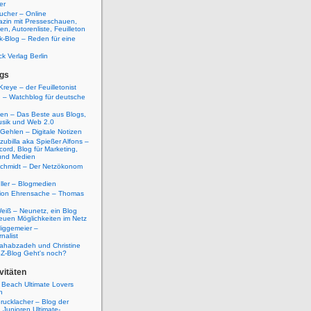
er
ucher – Online
azin mit Presseschauen,
n, Autorenliste, Feuilleton
k-Blog – Reden für eine
ck Verlag Berlin
gs
Kreye – der Feuilletonist
g – Watchblog für deutsche
ten – Das Beste aus Blogs,
usik und Web 2.0
 Gehlen – Digitale Notizen
zubilla aka Spießer Alfons –
cord, Blog für Marketing,
und Medien
Schmidt – Der Netzökonom
ller – Blogmedien
etion Ehrensache – Thomas
eiß – Neunetz, ein Blog
euen Möglichkeiten im Netz
iggemeier –
nalist
ahabzadeh und Christine
SZ-Blog Geht's noch?
vitäten
 Beach Ultimate Lovers
n
rucklacher – Blog der
Junioren Ultimate-