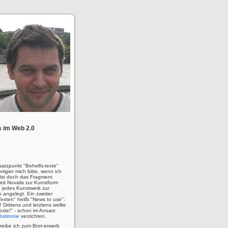
 im Web 2.0
satzpunkt "Behelfs-texte"
rigier mich bitte, wenn ich
! Ist doch das Fragment
eit Novalis zur Kunstform
 jedes Kunstwerk zur
n angelegt. Ein zweiter
Texten" heißt "News to use":
u! Drittens und letztens wollte
 Texte!" - schon im Ansatz
bstironie
verzichten.
hreibe ich zum Brot-erwerb