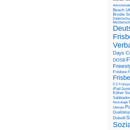
Adventskal
Beach U
Brodie S
Datenschu
Meistersch
Deut
Frisb
Verb
Days C
F
DOSB
Freest
Frisbee
F
Frisb
0.2
Frühspo
Juni
iPad
Kölner St
Sabbiador
Neurologie
Pa
Ultimate
Qualitäts
S
Dobelli
Sozi