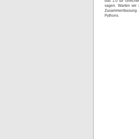
das 1:0 für Grieche
sagen. Warten wir 
Zusammenfassung d
Pythons.