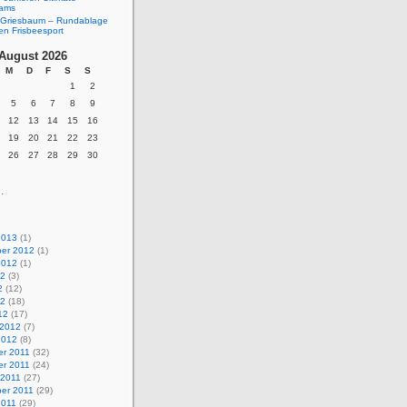
eams
Griesbaum – Rundablage
en Frisbeesport
August 2026
M
D
F
S
S
1
2
5
6
7
8
9
12
13
14
15
16
19
20
21
22
23
26
27
28
29
30
.
2013
(1)
er 2012
(1)
2012
(1)
12
(3)
2
(12)
12
(18)
12
(17)
 2012
(7)
2012
(8)
r 2011
(32)
r 2011
(24)
 2011
(27)
er 2011
(29)
2011
(29)