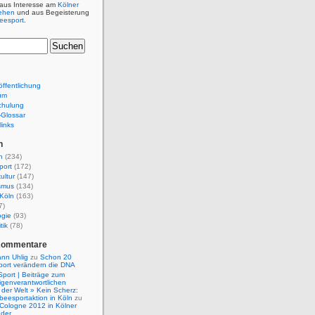
 aus Interesse am
Kölner
ehen
und aus Begeisterung
beesport
.
ffentlichung
um
chulung
e-Glossar
links
n
n
(234)
port
(172)
ultur
(147)
smus
(134)
Köln
(163)
7)
ogie
(93)
tik
(78)
Kommentare
nn Uhlig
zu
Schon 20
port verändern die DNA
Sport | Beiträge zum
igenverantwortlichen
der Welt » Kein Scherz:
isbeesportaktion in Köln
zu
 Cologne 2012 in Kölner
nder