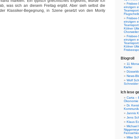
nland markiert. Ein typisch griechisches Ergebnis, würde ich
Frisbee-
ab, was sich an diesem Freitag ergibt. Aber sieh selbst die
einzigen e
er Klassiker-Begegnung, in Szene gesetzt von den Monty
Teamsport 
Flugscheib
Frisbee-
einzigen e
Teamsport
Kölner Ul
Chorweiler
Frisbee-
einzigen e
Teamsport
Kölner Ul
Frisbeespo
Blogroll
11 Monat
Kiefer
Düsseldo
News-Bl
Wolf Sc
Schneider
Ich lese g
Carta – B
Ökonomie
Dr. Kers
Kommunika
Jannis K
Jens Sch
Klaus E
Michael 
Niggemeye
Fernsehle
Mike Sc