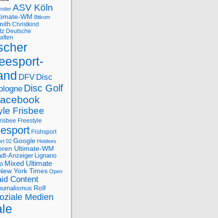
ASV Köln
ender
ltimate-WM
Bitkom
mith
Christkind
tz
Deutsche
aften
scher
eesport-
and
DFV
Disc
Disc Golf
ologne
acebook
yle Frisbee
risbee Freestyle
eesport
Frühsport
Google
rt 02
Heidees
oren Ultimate-WM
adt-Anzeiger
Lignano
Mixed Ultimate
o
New York Times
Open
id Content
Rolf
journalismus
oziale Medien
ale