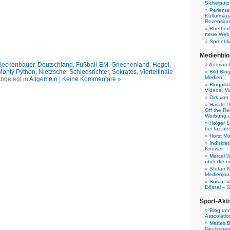
Sichelputz
Perlenta
Kulturmag
Rezensione
Rhethori
neue Welt
Spreebli
Medienblo
Beckenbauer
,
Deutschland
,
Fußball-EM
,
Griechenland
,
Hegel
,
Andrian 
Monty Python
,
Nietzsche
,
Schiedsrichter
,
Sokrates
,
Viertelfinale
Bild Blo
Medien
bgelegt in
Allgemein
|
Keine Kommentare »
Blogpilo
Videos, M
Dirk von
Harald D
Off the Re
Werbung 
Holger 
bei faz.net
Horst Mü
Indiskr
Knüwer
Marcel W
über die n
Stefan N
Medienjour
Susan V
Dössel – 
Sport-Akti
Blog der
Asscoiatio
Mattes B
Deutschen 