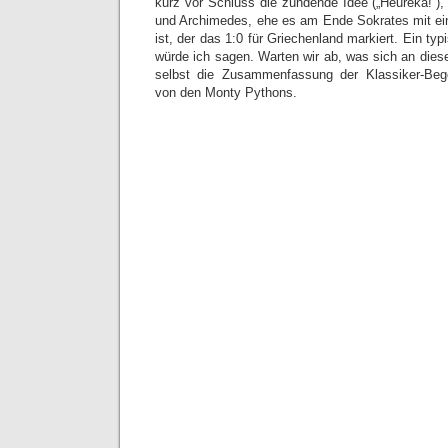
kurz vor Schluss die zündende Idee („Heureka!“),
und Archimedes, ehe es am Ende Sokrates mit ein
ist, der das 1:0 für Griechenland markiert. Ein ty
würde ich sagen. Warten wir ab, was sich an diese
selbst die Zusammenfassung der Klassiker-Beg
von den Monty Pythons.