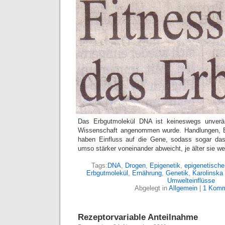
Das Erbgutmolekül DNA ist keineswegs unverän
Wissenschaft angenommen wurde. Handlungen, E
haben Einfluss auf die Gene, sodass sogar das 
umso stärker voneinander abweicht, je älter sie w
Tags:
DNA
,
Drogen
,
Epigenetik
,
epigenetische
Erbgutmolekül
,
Ernährung
,
Genetik
,
Karolinska 
Umwelteinflüsse
Abgelegt in
Allgemein
|
1 Komm
Rezeptorvariable Anteilnahme