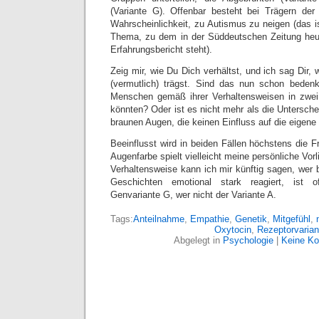
(Variante G). Offenbar besteht bei Trägern der
Wahrscheinlichkeit, zu Autismus zu neigen (das is
Thema, zu dem in der Süddeutschen Zeitung heut
Erfahrungsbericht steht).
Zeig mir, wie Du Dich verhältst, und ich sag Dir,
(vermutlich) trägst. Sind das nun schon beden
Menschen gemäß ihrer Verhaltensweisen in zwei 
könnten? Oder ist es nicht mehr als die Untersch
braunen Augen, die keinen Einfluss auf die eige
Beeinflusst wird in beiden Fällen höchstens die
Augenfarbe spielt vielleicht meine persönliche Vorl
Verhaltensweise kann ich mir künftig sagen, wer b
Geschichten emotional stark reagiert, ist 
Genvariante G, wer nicht der Variante A.
Tags:
Anteilnahme
,
Empathie
,
Genetik
,
Mitgefühl
,
Oxytocin
,
Rezeptorvarian
Abgelegt in
Psychologie
|
Keine K