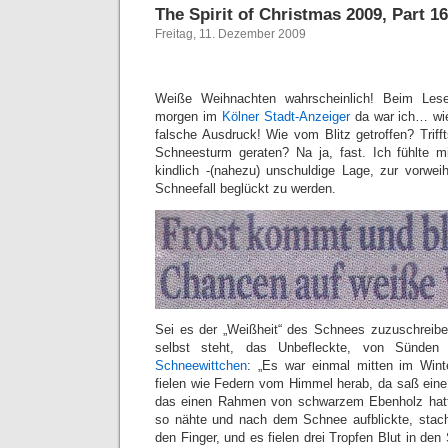
The Spirit of Christmas 2009, Part 16
Freitag, 11. Dezember 2009
Weiße Weihnachten wahrscheinlich! Beim Lese
morgen im
Kölner Stadt-Anzeiger
da war ich… wie
falsche Ausdruck! Wie vom Blitz getroffen? Triff
Schneesturm geraten? Na ja, fast. Ich fühlte m
kindlich -(nahezu) unschuldige Lage, zur vorwe
Schneefall beglückt zu werden.
Sei es der „Weißheit“ des Schnees zuzuschreibe
selbst steht, das Unbefleckte, von Sünden
Schneewittchen
: „Es war einmal mitten im Wint
fielen wie Federn vom Himmel herab, da saß eine
das einen Rahmen von schwarzem Ebenholz hatt
so nähte und nach dem Schnee aufblickte, stach
den Finger, und es fielen drei Tropfen Blut in de