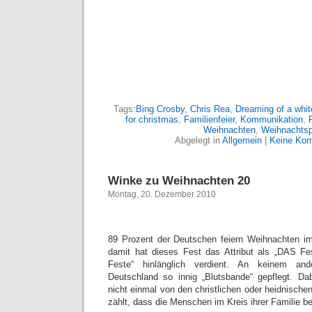
Tags:
Bing Crosby
,
Chris Rea
,
Dreaming of a whit
for christmas
,
Familienfeier
,
Kommunikation
,
Weihnachten
,
Weihnachts
Abgelegt in
Allgemein
|
Keine Kom
Winke zu Weihnachten 20
Montag, 20. Dezember 2010
89 Prozent der Deutschen feiern Weihnachten im 
damit hat dieses Fest das Attribut als „DAS Fe
Feste“ hinlänglich verdient. An keinem an
Deutschland so innig „Blutsbande“ gepflegt. Da
nicht einmal von den christlichen oder heidnischen
zählt, dass die Menschen im Kreis ihrer Familie 