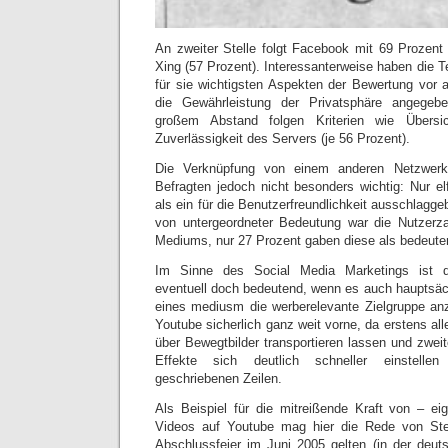
An zweiter Stelle folgt Facebook mit 69 Prozent
Xing (57 Prozent). Interessanterweise haben die T
für sie wichtigsten Aspekten der Bewertung vor
die Gewährleistung der Privatsphäre angegebe
großem Abstand folgen Kriterien wie Übersic
Zuverlässigkeit des Servers (je 56 Prozent).
Die Verknüpfung von einem anderen Netzwerk
Befragten jedoch nicht besonders wichtig: Nur el
als ein für die Benutzerfreundlichkeit ausschlagge
von untergeordneter Bedeutung war die Nutzerza
Mediums, nur 27 Prozent gaben diese als bedeute
Im Sinne des Social Media Marketings ist d
eventuell doch bedeutend, wenn es auch hauptsäch
eines mediusm die werberelevante Zielgruppe anz
Youtube sicherlich ganz weit vorne, da erstens all
über Bewegtbilder transportieren lassen und zwei
Effekte sich deutlich schneller einstelle
geschriebenen Zeilen.
Als Beispiel für die mitreißende Kraft von – eig
Videos auf Youtube mag hier die Rede von Ste
Abschlussfeier im Juni 2005 gelten (in der deuts