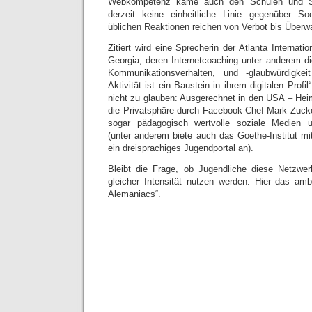
Webkompetenz käme auch den Schulen und Sc
derzeit keine einheitliche Linie gegenüber So
üblichen Reaktionen reichen von Verbot bis Über
Zitiert wird eine Sprecherin der Atlanta Internat
Georgia, deren Internetcoaching unter anderem d
Kommunikationsverhalten, und -glaubwürdigkei
Aktivität ist ein Baustein in ihrem digitalen Profi
nicht zu glauben: Ausgerechnet in den USA – He
die Privatsphäre durch Facebook-Chef Mark Zucke
sogar pädagogisch wertvolle soziale Medien u
(unter anderem biete auch das Goethe-Institut mit
ein dreisprachiges Jugendportal an).
Bleibt die Frage, ob Jugendliche diese Netzwe
gleicher Intensität nutzen werden. Hier das ambi
Alemaniacs“.