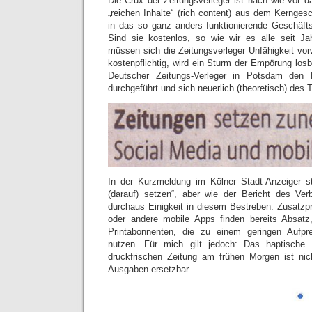
Die Crux der Zeitungsverleger ist nach wie vor d
„reichen Inhalte“ (rich content) aus dem Kernges
in das so ganz anders funktionierende Geschäfts
Sind sie kostenlos, so wie wir es alle seit J
müssen sich die Zeitungsverleger Unfähigkeit vor
kostenpflichtig, wird ein Sturm der Empörung los
Deutscher Zeitungs-Verleger in Potsdam den 
durchgeführt und sich neuerlich (theoretisch) d
In der Kurzmeldung im Kölner Stadt-Anzeiger ste
(darauf) setzen“, aber wie der Bericht des Ver
durchaus Einigkeit in diesem Bestreben. Zusatz
oder andere mobile Apps finden bereits Absatz,
Printabonnenten, die zu einem geringen Aufpr
nutzen. Für mich gilt jedoch: Das haptische E
druckfrischen Zeitung am frühen Morgen ist nic
Ausgaben ersetzbar.