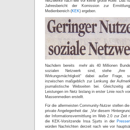
Netzwerke nach wie vor keine große Rolle. Das hat 
Jahresbericht der Komission zur Ermittlun
Medienbereich (
KEK
) ergeben.
Nachdem bereits mehr als 40 Millionen Bundes
sozialen Netzwerk sind, stehe „ihre g
Wirkungsmächtigkeit“ dabei außer Frage, s
inzwischen maßgeblich zur Lenkung der Aufmerks
journalistische Webseiten bei. Gleichzeitig a
Leistungen im Netz bislang in erster Linie noch von
Massenmedien erstellt.
Für die allermeisten Community-Nutzer stellen di
private Angelegenheit dar. „Vor diesem Hintergrund
der Informationsvermittlung im Web 2.0 zur Zeit no
die KEK-Vorsitzende Insa Sjurts in der
Pressem
würden Nachrichten derzeit nach wie vor hauptsäc