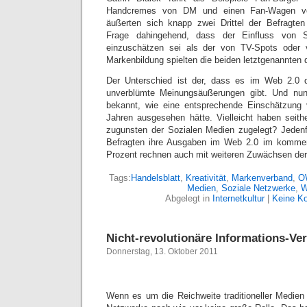
Handcremes von DM und einen Fan-Wagen v
äußerten sich knapp zwei Drittel der Befragten
Frage dahingehend, dass der Einfluss von S
einzuschätzen sei als der von TV-Spots oder 
Markenbildung spielten die beiden letztgenannten d
Der Unterschied ist der, dass es im Web 2.0 
unverblümte Meinungsäußerungen gibt. Und nun 
bekannt, wie eine entsprechende Einschätzung 
Jahren ausgesehen hätte. Vielleicht haben seithe
zugunsten der Sozialen Medien zugelegt? Jedenf
Befragten ihre Ausgaben im Web 2.0 im komme
Prozent rechnen auch mit weiteren Zuwächsen der 
Tags:
Handelsblatt
,
Kreativität
,
Markenverband
,
O
Medien
,
Soziale Netzwerke
,
W
Abgelegt in
Internetkultur
|
Keine K
Nicht-revolutionäre Informations-Ve
Donnerstag, 13. Oktober 2011
Wenn es um die Reichweite traditioneller Medien 