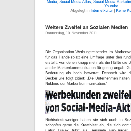
Media
,
Social Media Atlas
,
Social Media Marketi
Youtube
Abgelegt in
Internetkultur
|
Keine K
Weitere Zweifel an Sozialen Medien
Donnerstag, 10. November 2011
Die Organisation Werbungtreibender im Markenve
für das Handelsblatt eine Umfrage unter den run
erstellt, von denen knapp mehr als die Hälfte die
an der Markenkommunikation für gering angab. Gut
Bedeutung als hoch bewertet. Dennoch wird 
Becker wie folgt zitiert: „Die Unternehmen halten
Nukleus der Markenkommunikation.“
Nichtsdestoweniger halten sie sich auch in So
schöpfen gerne die Kreativität ab, die sich dort f
Catrin Bialek führt als Beispiele Fan-Burge