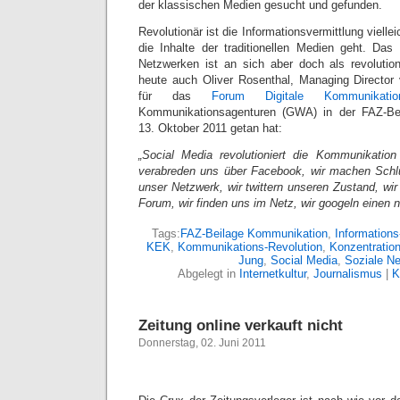
der klassischen Medien gesucht und gefunden.
Revolutionär ist die Informationsvermittlung viell
die Inhalte der traditionellen Medien geht. Das
Netzwerken ist an sich aber doch als revolutio
heute auch Oliver Rosenthal, Managing Director
für das
Forum Digitale Kommunikatio
Kommunikationsagenturen (GWA) in der FAZ-B
13. Oktober 2011 getan hat:
„Social Media revolutioniert die Kommunikati
verabreden uns über Facebook, wir machen Schlu
unser Netzwerk, wir twittern unseren Zustand, wi
Forum, wir finden uns im Netz, wir googeln einen
Tags:
FAZ-Beilage Kommunikation
,
Informations
KEK
,
Kommunikations-Revolution
,
Konzentratio
Jung
,
Social Media
,
Soziale N
Abgelegt in
Internetkultur
,
Journalismus
|
K
Zeitung online verkauft nicht
Donnerstag, 02. Juni 2011