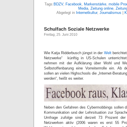
Tags:
BDZV
,
Facebook
,
Markenstärke
,
mobile Pro
Media
,
Zeitung online
,
Zeitun
Abgelegt in
Internetkultur
,
Journalismus
|
K
Schulfach Soziale Netzwerke
Freitag, 25. Juni 2010
Wie Katja Ridderbusch jüngst in der
Welt
berichtet
Netzwerke“ künftig in US-Schulen unterrichtet
nehmen mit der Aufklärung über Wohl und We
Selbstoffenbarung eine Vorreiterrrolle ein. A
sollen an vielen Highschools die „Internet-Beratun
werden“, heißt es weiter.
Neben den Gefahren des Cybermobbings sollen d
Kommunikation und der Lehrsituation zur Sprach
Umfrage zufolge sind derzeit 73 Prozent der
Netzwerken aktiv (2006 waren es erst 55 Pro