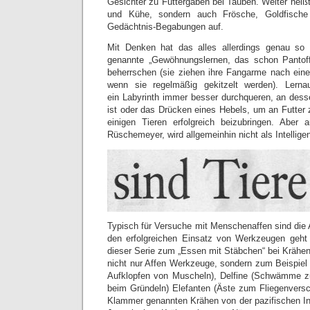
Gesichter zu Futtergaben bei Tauben. Weiter heißt
und Kühe, sondern auch Frösche, Goldfische
Gedächtnis-Begabungen auf.
Mit Denken hat das alles allerdings genau so
genannte „Gewöhnungslernen, das schon Pantof
beherrschen (sie ziehen ihre Fangarme nach eine
wenn sie regelmäßig gekitzelt werden). Lern
ein Labyrinth immer besser durchqueren, an desse
ist oder das Drücken eines Hebels, um an Futter 
einigen Tieren erfolgreich beizubringen. Aber 
Rüschemeyer, wird allgemeinhin nicht als Intellige
Typisch für Versuche mit Menschenaffen sind die
den erfolgreichen Einsatz von Werkzeugen geht
dieser Serie zum „Essen mit Stäbchen“ bei Krähen)
nicht nur Affen Werkzeuge, sondern zum Beispiel
Aufklopfen von Muscheln), Delfine (Schwämme 
beim Gründeln) Elefanten (Äste zum Fliegenversc
Klammer genannten Krähen von der pazifischen I