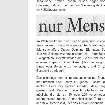
Japanische Krähen lassen Nüsse sogar von 
knacken, und nicht nur das, zur Minderung der Gef
an Fußgängerampeln.
Im Weiteren kommt noch der so genannte Spiegel
Tiere einen im Gesicht angebrachten Punkt regist
(Menschenaffen, Orcas, Delphine, Elefanten, Sc
eine Art Selbstbewusstsein unterstellt. Unter Be
BiologenMarc Bekoff werden drei Stufen der Met
eigenen Körper zu kontrollieren (das tun so gut 
Dinge oder Bereiche zu verteidigen, und 3. „
Bescheid zu wissen“.
Das allerdings kommt im wesentlichen nur Me
irreführenden Titel kontra zu geben – sollte k
denken. Denn das Denken erfordert, dass Begr
operiert wird. Dies ist vielleicht allenfalls be
möglich, die bis zu 50 oder 100 verschiede
unterscheiden können. Aber selbst diese Tiere sp
der Bewusstseinsakt, der das Denken offenbart. 