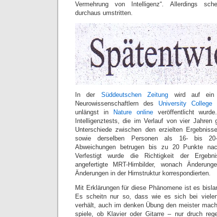
Vermehrung von Intelligenz“. Allerdings sc
durchaus umstritten.
In der
Süddeutschen Zeitung
wird auf ein 
Neurowissenschaftlern des
University College
unlängst in
Nature online
veröffentlicht wurd
Intelligenztests, die im Verlauf von vier Jahren
Unterschiede zwischen den erzielten Ergebnisse
sowie derselben Personen als 16- bis 20-Jä
Abweichungen betrugen bis zu 20 Punkte na
Verfestigt wurde die Richtigkeit der Ergebn
angefertigte MRT-Hirnbilder, wonach Änderun
Änderungen in der Hirnstruktur korrespondierten.
Mit Erklärungen für diese Phänomene ist es bislang
Es scheitn nur so, dass wie es sich bei viele
verhält, auch im denken Übung den meister macht
spiele, ob Klavier oder Gitarre – nur druch re