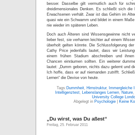
besser. Dasselbe gilt vermutlich auch für schr
dreidimensionales Denken. Es schließt sich die 
Erwachsenen verhält. Zwar ist das Gehirn im Alte
quasi wie ein Schwamm und bildet in einem Maße
nie wieder im späteren Leben.
Doch auch Älteren sind Wissensgewinne nicht ve
lieber fest, sie verharren leichter auf einem Wiss
überholt gelten könnte. Die Schlussfolgerung der 
Cathy Price jedenfalls lautet, dass wir Leistu
einem frühen Stadium abschreiben und ihnen
Chancen einräumen sollten. Ein weiterer dumm
lautet: „Dumm geboren, nichts dazu gelernt und di
Ich hoffe, dass er auf niemanden zutrifft. Schließ
Lernen“ die Devise von heute.
Tags:
Dummheit
,
Hirnstruktur
,
Immergleiche I
Intelligenztest
,
Lebenslanges Lernen
,
Nature
University College Lond
Abgelegt in
Psychologie
|
Keine K
„Du wirst, was Du aßest“
Freitag, 25. Februar 2011