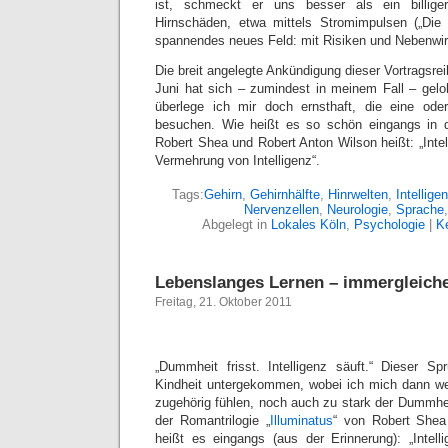
ist, schmeckt er uns besser als ein billige
Hirnschäden, etwa mittels Stromimpulsen („Die 
spannendes neues Feld: mit Risiken und Nebenwir
Die breit angelegte Ankündigung dieser Vortragsre
Juni hat sich – zumindest in meinem Fall – gel
überlege ich mir doch ernsthaft, die eine ode
besuchen. Wie heißt es so schön eingangs in de
Robert Shea und Robert Anton Wilson heißt: „Inte
Vermehrung von Intelligenz“.
Tags:
Gehirn
,
Gehirnhälfte
,
Hinrwelten
,
Intellige
Nervenzellen
,
Neurologie
,
Sprache
Abgelegt in
Lokales Köln
,
Psychologie
|
K
Lebenslanges Lernen – immergleiche
Freitag, 21. Oktober 2011
„Dummheit frisst. Intelligenz säuft.“ Dieser S
Kindheit untergekommen, wobei ich mich dann wed
zugehörig fühlen, noch auch zu stark der Dummhei
der Romantrilogie „
Illuminatus
“ von Robert Shea
heißt es eingangs (aus der Erinnerung): „Intel