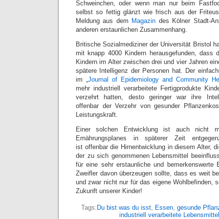
Schweinchen, oder wenn man nur beim Fastfood
selbst so fettig glänzt wie frisch aus der Fri
Meldung aus dem
Magazin
des Kölner Stadt-Anz
anderen erstaunlichen Zusammenhang.
Britische Sozialmediziner der Universität Bristol h
mit knapp 4000 Kindern herausgefunden, dass 
Kindern im Alter zwischen drei und vier Jahren ein
spätere Intelligenz der Personen hat. Der einf
im „
Journal of Epidemiology and Community He
mehr industriell verarbeitete Fertigprodukte Kin
verzehrt hatten, desto geringer war ihre Inte
offenbar der Verzehr von gesunder Pflanzenkost
Leistungskraft.
Einer solchen Entwicklung ist auch nicht m
Ernährungsplanes in späterer Zeit entgegen
ist offenbar die Hirnentwicklung in diesem Alter, 
der zu sich genommenen Lebensmittel beeinfluss
für eine sehr erstaunliche und bemerkenswerte E
Zweifler davon überzeugen sollte, dass es weit b
und zwar nicht nur für das eigene Wohlbefinden,
Zukunft unserer Kinder!
Tags:
Du bist was du isst
,
Essen
,
gesunde Pflan
industriell verarbeitete Lebensmitte